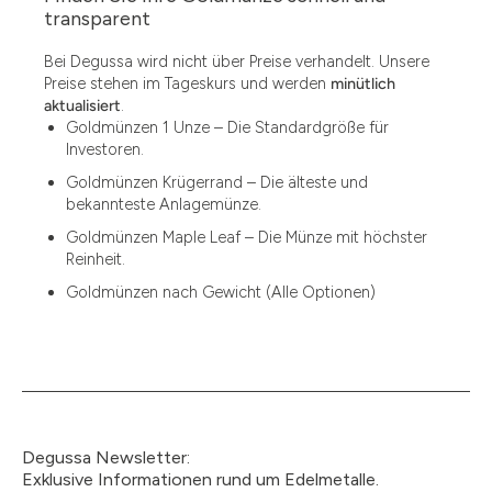
1.49
transparent
1.87
Bei Degussa wird nicht über Preise verhandelt. Unsere
Preise stehen im Tageskurs und werden
minütlich
12
aktualisiert
.
Goldmünzen 1 Unze – Die Standardgröße für
12.15
Investoren.
13.77
Goldmünzen Krügerrand – Die älteste und
bekannteste Anlagemünze.
15
Goldmünzen Maple Leaf – Die Münze mit höchster
Reinheit.
15.55
Goldmünzen nach Gewicht (Alle Optionen)
15.60
18.30
2.90
3
Degussa Newsletter:
3.05
Exklusive Informationen rund um Edelmetalle.