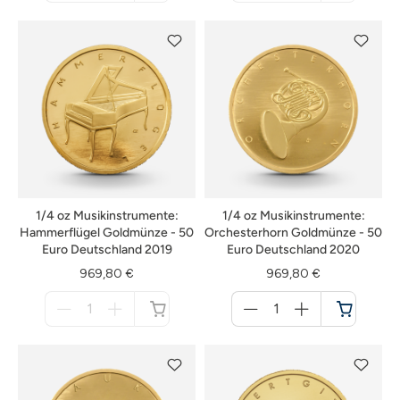
nicht
nicht
verfügbar
verfügbar
1/4 oz Musikinstrumente:
1/4 oz Musikinstrumente:
Hammerflügel Goldmünze - 50
Orchesterhorn Goldmünze - 50
Euro Deutschland 2019
Euro Deutschland 2020
969,80 €
969,80 €
Menge
Menge
für
für
nicht
Warenkorb
verfügbar