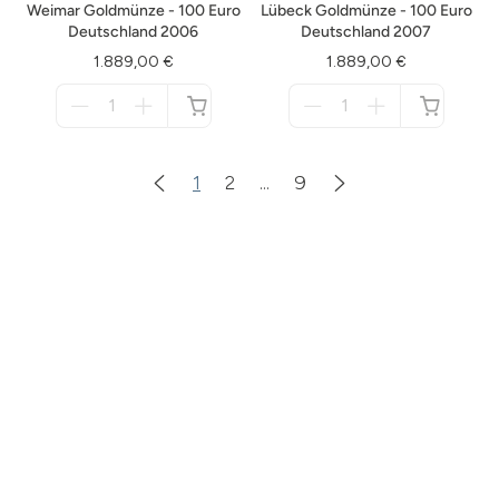
Weimar Goldmünze - 100 Euro
Lübeck Goldmünze - 100 Euro
Deutschland 2006
Deutschland 2007
1.889,00 €
1.889,00 €
Menge
Menge
für
für
nicht
nicht
verfügbar
verfügbar
1
2
...
9