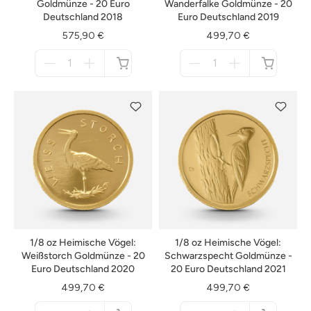
Goldmünze - 20 Euro
Wanderfalke Goldmünze - 20
Deutschland 2018
Euro Deutschland 2019
575,90 €
499,70 €
Menge
Menge
für
für
nicht
nicht
verfügbar
verfügbar
1/8 oz Heimische Vögel:
1/8 oz Heimische Vögel:
Weißstorch Goldmünze - 20
Schwarzspecht Goldmünze -
Euro Deutschland 2020
20 Euro Deutschland 2021
499,70 €
499,70 €
Menge
Menge