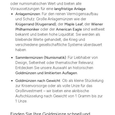
oder numismatischen Wert und bieten alle
Voraussetzungen für eine
langfristige Anlage
.
Anlagemünzen
: Für den reinen Vermögensaufbau
und Schutz. Große Anlagemünzen wie der
Krügerrand (Krugerrand)
, der
Maple Leaf
, der
Wiener
Philharmoniker
oder der
American Eagle
sind weltweit
bekannt und bieten hohe Liquidität. Sie werden als
bleibende Werte gehandelt, die Krieg und
verschiedene gesellschaftliche Systeme überdauert
haben.
Sammlermünzen (Numismatik)
: Für Liebhaber von
Design, Seltenheit oder thematischer Relevanz.
Entdecken Sie unsere Auswahl an historischen
Goldmünzen und limitierten Auflagen
.
Goldmünzen nach Gewicht
: Ob als kleine Stückelung
zur Krisenvorsorge oder als volle Unze für das
Großinvestment – wir bieten eine akribische
Aufschlüsselung nach Gewicht von 1 Gramm bis zur
1 Unze.
Finden Sie Ihre Goldmünze schnell und