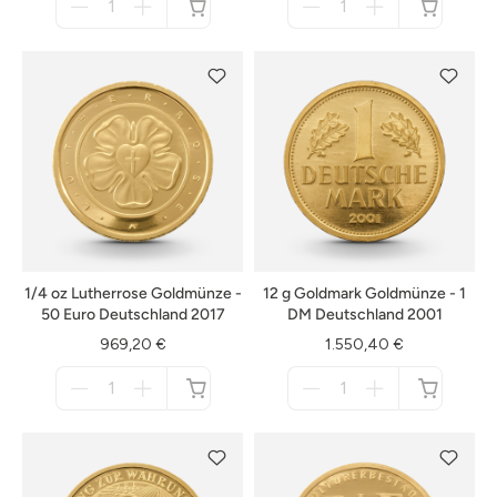
für
für
nicht
nicht
verfügbar
verfügbar
1/4 oz Lutherrose Goldmünze -
12 g Goldmark Goldmünze - 1
50 Euro Deutschland 2017
DM Deutschland 2001
969,20 €
1.550,40 €
Menge
Menge
für
für
nicht
nicht
verfügbar
verfügbar