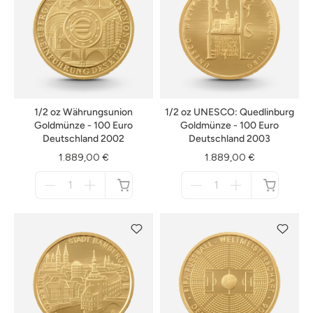
1/2 oz Währungsunion
1/2 oz UNESCO: Quedlinburg
Goldmünze - 100 Euro
Goldmünze - 100 Euro
Deutschland 2002
Deutschland 2003
1.889,00 €
1.889,00 €
Menge
Menge
für
für
nicht
nicht
verfügbar
verfügbar