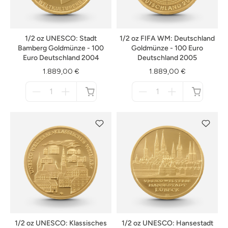
1/2 oz UNESCO: Stadt
1/2 oz FIFA WM: Deutschland
Bamberg Goldmünze - 100
Goldmünze - 100 Euro
Euro Deutschland 2004
Deutschland 2005
1.889,00 €
1.889,00 €
Menge
Menge
für
für
nicht
nicht
verfügbar
verfügbar
1/2 oz UNESCO: Klassisches
1/2 oz UNESCO: Hansestadt