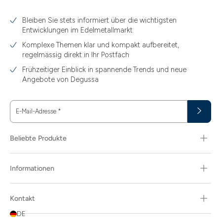
3.10
Bleiben Sie stets informiert über die wichtigsten
3.11
Entwicklungen im Edelmetallmarkt
3.12
Komplexe Themen klar und kompakt aufbereitet,
regelmässig direkt in Ihr Postfach
3.44
Frühzeitiger Einblick in spannende Trends und neue
3.58
Angebote von Degussa
3.60
E-Mail-Adresse
*
3.66
3.74
Beliebte Produkte
3.89
Informationen
30
30.48
Kontakt
31.10
DE