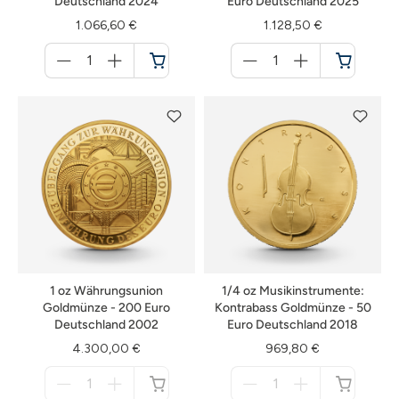
Deutschland 2024
Euro Deutschland 2025
1.066,60 €
1.128,50 €
Menge
Menge
für
für
Warenkorb
Warenkorb
1 oz Währungsunion
1/4 oz Musikinstrumente:
Goldmünze - 200 Euro
Kontrabass Goldmünze - 50
Deutschland 2002
Euro Deutschland 2018
4.300,00 €
969,80 €
Menge
Menge
für
für