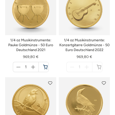
1/4 oz Musikinstrumente:
1/4 oz Musikinstrumente:
Pauke Goldmünze - 50 Euro
Konzertgitarre Goldmünze - 50
Deutschland 2021
Euro Deutschland 2022
969,80 €
969,80 €
Menge
Menge
für
für
Warenkorb
nicht
verfügbar