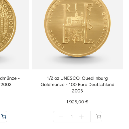
ldmünze -
1/2 oz UNESCO: Quedlinburg
d 2002
Goldmünze - 100 Euro Deutschland
2003
1.925,00 €
Menge
für
nicht