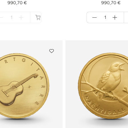
990,70 €
990,70 €
Menge
Menge
für
für
nicht
Warenkorb
verfügbar