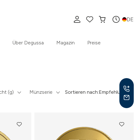
DE
Über Degussa
Magazin
Preise
ht (g)
Münzserie
Sortieren nach:
Empfehlung
Mo –
8:30