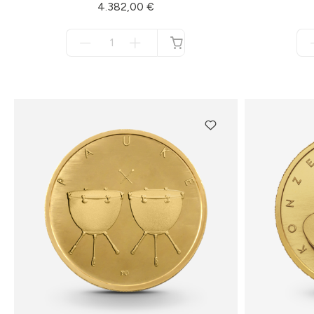
4.382,00 €
Menge
für
nicht
verfügbar