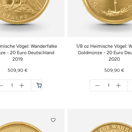
imische Vögel: Wanderfalke
1/8 oz Heimische Vögel: 
e - 20 Euro Deutschland
Goldmünze - 20 Euro De
2019
2020
509,90 €
509,90 €
Menge
Menge
für
für
Warenkorb
Warenkorb