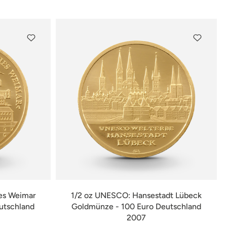
verfügbar
es Weimar
1/2 oz UNESCO: Hansestadt Lübeck
utschland
Goldmünze - 100 Euro Deutschland
2007