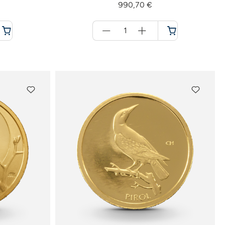
990,70 €
Menge
für
Warenkorb