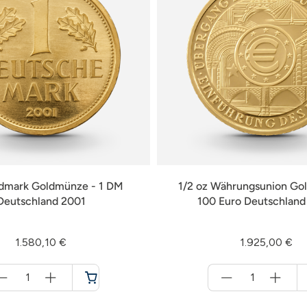
ldmark Goldmünze - 1 DM
1/2 oz Währungsunion Go
Deutschland 2001
100 Euro Deutschlan
1.580,10 €
1.925,00 €
Menge
Menge
für
für
Warenkorb
Warenkorb