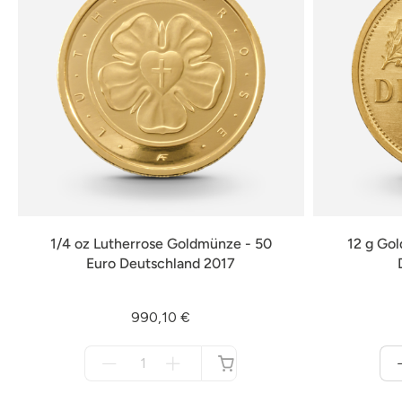
1/4 oz Lutherrose Goldmünze - 50
12 g Go
Euro Deutschland 2017
990,10 €
Menge
für
nicht