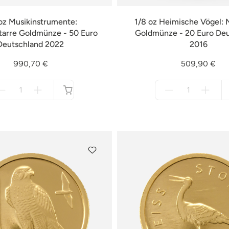
oz Musikinstrumente:
1/8 oz Heimische Vögel: N
tarre Goldmünze - 50 Euro
Goldmünze - 20 Euro De
Deutschland 2022
2016
990,70 €
509,90 €
Menge
Menge
für
für
nicht
nicht
verfügbar
verfügbar