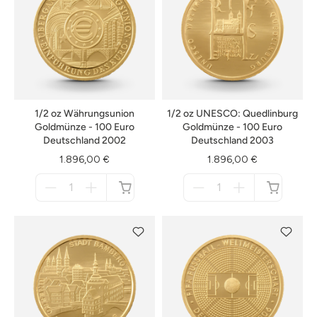
1/2 oz Währungsunion
1/2 oz UNESCO: Quedlinburg
Goldmünze - 100 Euro
Goldmünze - 100 Euro
Deutschland 2002
Deutschland 2003
1.896,00 €
1.896,00 €
Menge
Menge
für
für
nicht
nicht
verfügbar
verfügbar