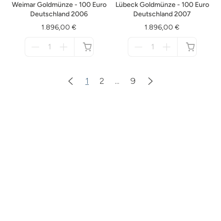
Weimar Goldmünze - 100 Euro
Lübeck Goldmünze - 100 Euro
Deutschland 2006
Deutschland 2007
1.896,00 €
1.896,00 €
Menge
Menge
für
für
nicht
nicht
verfügbar
verfügbar
1
2
...
9