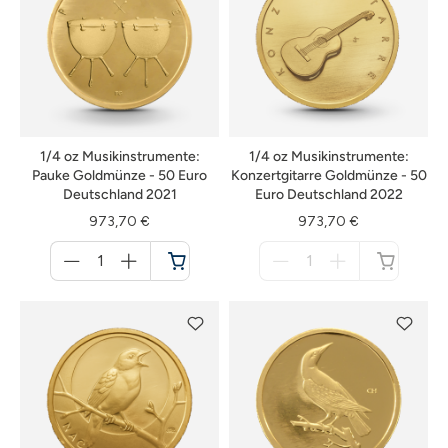
1/4 oz Musikinstrumente:
1/4 oz Musikinstrumente:
Pauke Goldmünze - 50 Euro
Konzertgitarre Goldmünze - 50
Deutschland 2021
Euro Deutschland 2022
973,70 €
973,70 €
Menge
Menge
für
für
Warenkorb
nicht
verfügbar