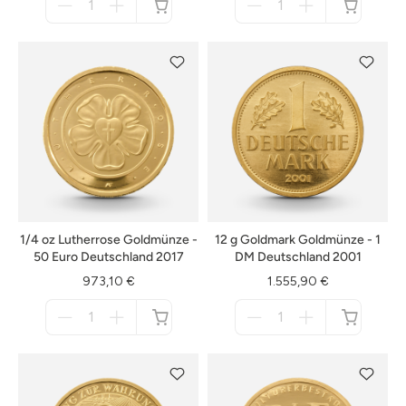
für
für
nicht
nicht
verfügbar
verfügbar
1/4 oz Lutherrose Goldmünze -
12 g Goldmark Goldmünze - 1
50 Euro Deutschland 2017
DM Deutschland 2001
973,10 €
1.555,90 €
Menge
Menge
für
für
nicht
nicht
verfügbar
verfügbar