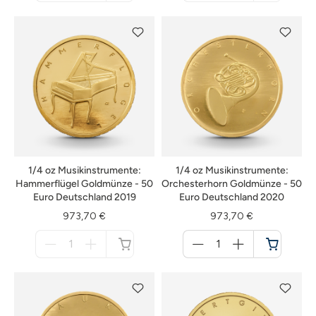
nicht
nicht
verfügbar
verfügbar
1/4 oz Musikinstrumente:
1/4 oz Musikinstrumente:
Hammerflügel Goldmünze - 50
Orchesterhorn Goldmünze - 50
Euro Deutschland 2019
Euro Deutschland 2020
973,70 €
973,70 €
Menge
Menge
für
für
nicht
Warenkorb
verfügbar