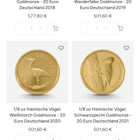
Goldmünze - 20 Euro
Wanderfalke Goldmünze - 20
Deutschland 2018
Euro Deutschland 2019
577,80 €
501,60 €
Menge
Menge
für
für
nicht
nicht
verfügbar
verfügbar
1/8 oz Heimische Vögel:
1/8 oz Heimische Vögel:
Weißstorch Goldmünze - 20
Schwarzspecht Goldmünze -
Euro Deutschland 2020
20 Euro Deutschland 2021
501,60 €
501,60 €
Menge
Menge