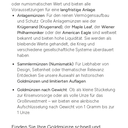
oder numismatischen Wert und bieten alle
Voraussetzungen für eine
langfristige Anlage
.
Anlagemünzen
: Für den reinen Vermögensaufbau
und Schutz. Große Anlagemünzen wie der
Krügerrand (Krugerrand)
, der
Maple Leaf
, der
Wiener
Philharmoniker
oder der
American Eagle
sind weltweit
bekannt und bieten hohe Liquidität. Sie werden als
bleibende Werte gehandelt, die Krieg und
verschiedene gesellschaftliche Systeme überdauert
haben.
Sammlermünzen (Numismatik)
: Für Liebhaber von
Design, Seltenheit oder thematischer Relevanz.
Entdecken Sie unsere Auswahl an historischen
Goldmünzen und limitierten Auflagen
.
Goldmünzen nach Gewicht
: Ob als kleine Stückelung
zur Krisenvorsorge oder als volle Unze für das
Großinvestment – wir bieten eine akribische
Aufschlüsselung nach Gewicht von 1 Gramm bis zur
1 Unze.
Finden Sie Ihre Goldmünze schnell und