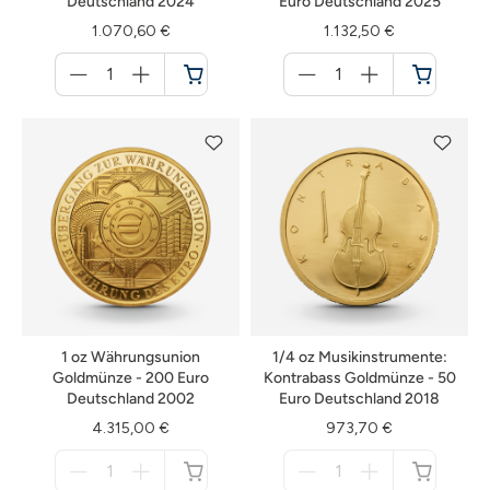
Deutschland 2024
Euro Deutschland 2025
1.070,60 €
1.132,50 €
Menge
Menge
für
für
Warenkorb
Warenkorb
1 oz Währungsunion
1/4 oz Musikinstrumente:
Goldmünze - 200 Euro
Kontrabass Goldmünze - 50
Deutschland 2002
Euro Deutschland 2018
4.315,00 €
973,70 €
Menge
Menge
für
für