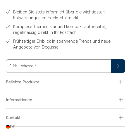
3.10
Bleiben Sie stets informiert über die wichtigsten
3.11
Entwicklungen im Edelmetallmarkt
3.12
Komplexe Themen klar und kompakt aufbereitet,
regelmässig direkt in Ihr Postfach
3.44
Frühzeitiger Einblick in spannende Trends und neue
3.58
Angebote von Degussa
3.60
E-Mail-Adresse
*
3.66
3.74
Beliebte Produkte
3.89
Informationen
30
30.48
Kontakt
31.10
DE