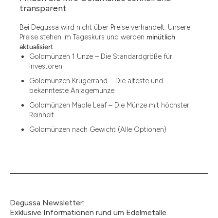
1.49
transparent
1.87
Bei Degussa wird nicht über Preise verhandelt. Unsere
Preise stehen im Tageskurs und werden
minütlich
12
aktualisiert
.
Goldmünzen 1 Unze – Die Standardgröße für
12.15
Investoren.
13.77
Goldmünzen Krügerrand – Die älteste und
bekannteste Anlagemünze.
15
Goldmünzen Maple Leaf – Die Münze mit höchster
Reinheit.
15.55
Goldmünzen nach Gewicht (Alle Optionen)
15.60
18.30
2.90
3
Degussa Newsletter:
3.05
Exklusive Informationen rund um Edelmetalle.