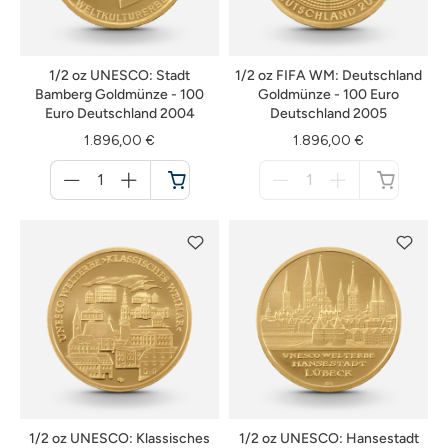
1/2 oz UNESCO: Stadt
1/2 oz FIFA WM: Deutschland
Bamberg Goldmünze - 100
Goldmünze - 100 Euro
Euro Deutschland 2004
Deutschland 2005
1.896,00 €
1.896,00 €
Menge
Menge
für
für
Warenkorb
nicht
verfügbar
1/2 oz UNESCO: Klassisches
1/2 oz UNESCO: Hansestadt