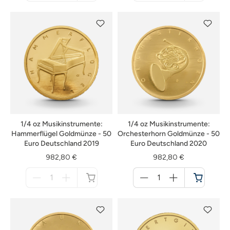
nicht
nicht
verfügbar
verfügbar
1/4 oz Musikinstrumente:
1/4 oz Musikinstrumente:
Hammerflügel Goldmünze - 50
Orchesterhorn Goldmünze - 50
Euro Deutschland 2019
Euro Deutschland 2020
982,80 €
982,80 €
Menge
Menge
für
für
nicht
Warenkorb
verfügbar