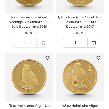
1/8 oz Heimische Vögel:
1/8 oz Heimische Vögel: Pirol
Nachtigall Goldmünze - 20
Goldmünze - 20 Euro
Euro Deutschland 2016
Deutschland 2017
506,00 €
506,00 €
Menge
Menge
für
für
nicht
Warenkorb
verfügbar
1/8 oz Heimische Vögel: Uhu
1/8 oz Heimische Vögel: