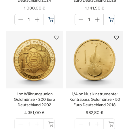
Deutschland 2024
Euro Deutschland 2025
1.080,00 €
1.141,90 €
Menge
Menge
für
für
Warenkorb
Warenkorb
1 oz Währungsunion
1/4 oz Musikinstrumente:
Goldmünze - 200 Euro
Kontrabass Goldmünze - 50
Deutschland 2002
Euro Deutschland 2018
4.351,00 €
982,80 €
Menge
Menge
für
für