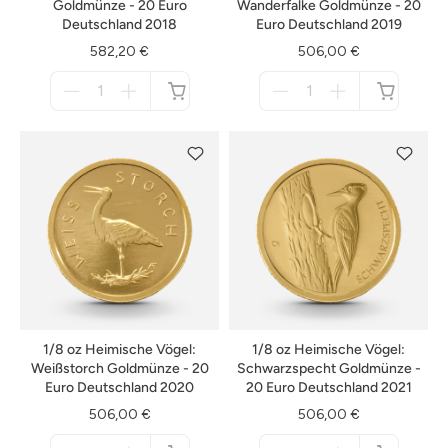
Goldmünze - 20 Euro
Wanderfalke Goldmünze - 20
Deutschland 2018
Euro Deutschland 2019
582,20 €
506,00 €
Menge
Menge
für
für
nicht
nicht
verfügbar
verfügbar
1/8 oz Heimische Vögel:
1/8 oz Heimische Vögel:
Weißstorch Goldmünze - 20
Schwarzspecht Goldmünze -
Euro Deutschland 2020
20 Euro Deutschland 2021
506,00 €
506,00 €
Menge
Menge