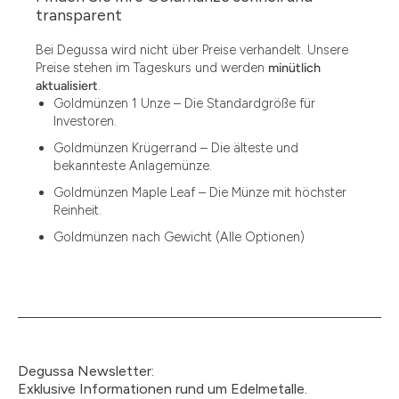
1.49
transparent
1.87
Bei Degussa wird nicht über Preise verhandelt. Unsere
Preise stehen im Tageskurs und werden
minütlich
12
aktualisiert
.
Goldmünzen 1 Unze – Die Standardgröße für
12.15
Investoren.
13.77
Goldmünzen Krügerrand – Die älteste und
bekannteste Anlagemünze.
15
Goldmünzen Maple Leaf – Die Münze mit höchster
Reinheit.
15.55
Goldmünzen nach Gewicht (Alle Optionen)
15.60
18.30
2.90
3
Degussa Newsletter:
3.05
Exklusive Informationen rund um Edelmetalle.