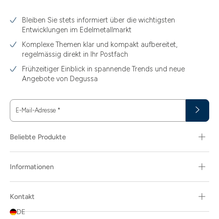
3.10
Bleiben Sie stets informiert über die wichtigsten
3.11
Entwicklungen im Edelmetallmarkt
3.12
Komplexe Themen klar und kompakt aufbereitet,
regelmässig direkt in Ihr Postfach
3.44
Frühzeitiger Einblick in spannende Trends und neue
3.58
Angebote von Degussa
3.60
E-Mail-Adresse
*
3.66
3.74
Beliebte Produkte
3.89
Informationen
30
30.48
Kontakt
31.10
DE