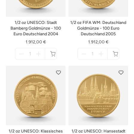
1/2 oz UNESCO: Stadt
1/2 oz FIFA WM: Deutschland
Bamberg Goldmünze - 100
Goldmünze - 100 Euro
Euro Deutschland 2004
Deutschland 2005
1.912,00 €
1.912,00 €
Menge
Menge
für
für
nicht
nicht
verfügbar
verfügbar
1/2 oz UNESCO: Klassisches
1/2 oz UNESCO: Hansestadt