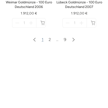
Weimar Goldmünze - 100 Euro
Lübeck Goldmünze - 100 Euro
Deutschland 2006
Deutschland 2007
1.912,00 €
1.912,00 €
Menge
Menge
für
für
nicht
nicht
verfügbar
verfügbar
1
2
...
9