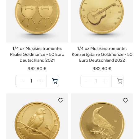
1/4 oz Musikinstrumente:
1/4 oz Musikinstrumente:
Pauke Goldmünze - 50 Euro
Konzertgitarre Goldmünze - 50
Deutschland 2021
Euro Deutschland 2022
982,80 €
982,80 €
Menge
Menge
für
für
Warenkorb
nicht
verfügbar