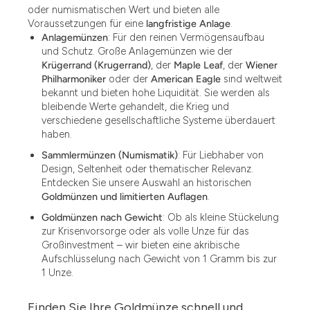
oder numismatischen Wert und bieten alle
Voraussetzungen für eine
langfristige Anlage
.
Anlagemünzen
: Für den reinen Vermögensaufbau
und Schutz. Große Anlagemünzen wie der
Krügerrand (Krugerrand)
, der
Maple Leaf
, der
Wiener
Philharmoniker
oder der
American Eagle
sind weltweit
bekannt und bieten hohe Liquidität. Sie werden als
bleibende Werte gehandelt, die Krieg und
verschiedene gesellschaftliche Systeme überdauert
haben.
Sammlermünzen (Numismatik)
: Für Liebhaber von
Design, Seltenheit oder thematischer Relevanz.
Entdecken Sie unsere Auswahl an historischen
Goldmünzen und limitierten Auflagen
.
Goldmünzen nach Gewicht
: Ob als kleine Stückelung
zur Krisenvorsorge oder als volle Unze für das
Großinvestment – wir bieten eine akribische
Aufschlüsselung nach Gewicht von 1 Gramm bis zur
1 Unze.
Finden Sie Ihre Goldmünze schnell und