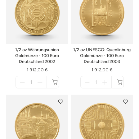
1/2 oz Währungsunion
1/2 oz UNESCO: Quedlinburg
Goldmünze - 100 Euro
Goldmünze - 100 Euro
Deutschland 2002
Deutschland 2003
1.912,00 €
1.912,00 €
Menge
Menge
für
für
nicht
nicht
verfügbar
verfügbar