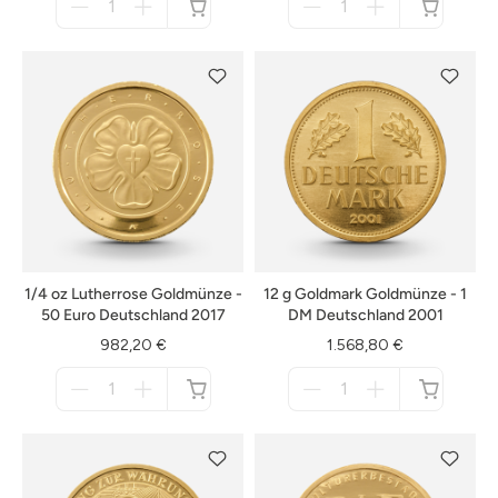
für
für
nicht
nicht
verfügbar
verfügbar
1/4 oz Lutherrose Goldmünze -
12 g Goldmark Goldmünze - 1
50 Euro Deutschland 2017
DM Deutschland 2001
982,20 €
1.568,80 €
Menge
Menge
für
für
nicht
nicht
verfügbar
verfügbar