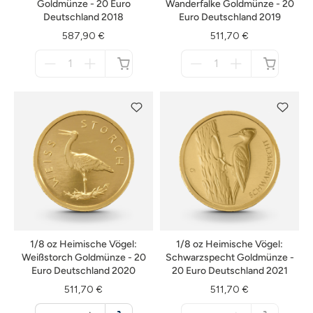
Goldmünze - 20 Euro
Wanderfalke Goldmünze - 20
Deutschland 2018
Euro Deutschland 2019
587,90 €
511,70 €
Menge
Menge
für
für
nicht
nicht
verfügbar
verfügbar
1/8 oz Heimische Vögel:
1/8 oz Heimische Vögel:
Weißstorch Goldmünze - 20
Schwarzspecht Goldmünze -
Euro Deutschland 2020
20 Euro Deutschland 2021
511,70 €
511,70 €
Menge
Menge