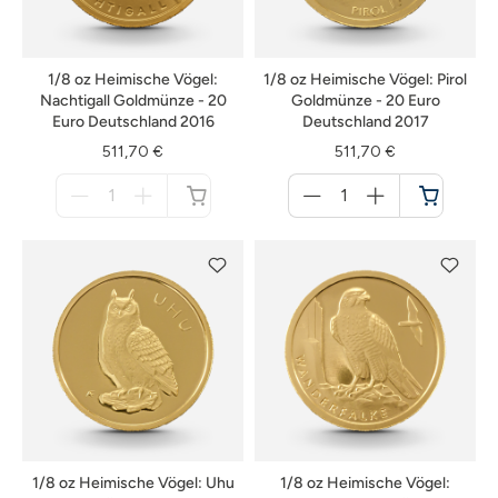
1/8 oz Heimische Vögel:
1/8 oz Heimische Vögel: Pirol
Nachtigall Goldmünze - 20
Goldmünze - 20 Euro
Euro Deutschland 2016
Deutschland 2017
511,70 €
511,70 €
Menge
Menge
für
für
nicht
Warenkorb
verfügbar
1/8 oz Heimische Vögel: Uhu
1/8 oz Heimische Vögel: