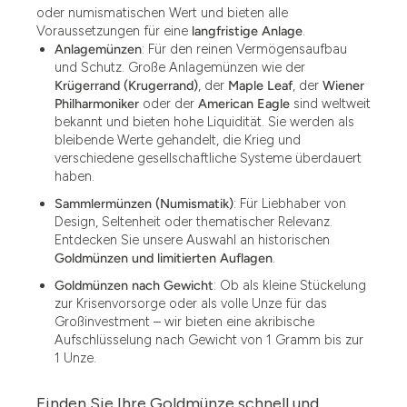
oder numismatischen Wert und bieten alle
Voraussetzungen für eine
langfristige Anlage
.
Anlagemünzen
: Für den reinen Vermögensaufbau
und Schutz. Große Anlagemünzen wie der
Krügerrand (Krugerrand)
, der
Maple Leaf
, der
Wiener
Philharmoniker
oder der
American Eagle
sind weltweit
bekannt und bieten hohe Liquidität. Sie werden als
bleibende Werte gehandelt, die Krieg und
verschiedene gesellschaftliche Systeme überdauert
haben.
Sammlermünzen (Numismatik)
: Für Liebhaber von
Design, Seltenheit oder thematischer Relevanz.
Entdecken Sie unsere Auswahl an historischen
Goldmünzen und limitierten Auflagen
.
Goldmünzen nach Gewicht
: Ob als kleine Stückelung
zur Krisenvorsorge oder als volle Unze für das
Großinvestment – wir bieten eine akribische
Aufschlüsselung nach Gewicht von 1 Gramm bis zur
1 Unze.
Finden Sie Ihre Goldmünze schnell und