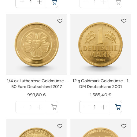
für
für
Warenkorb
nicht
verfügbar
1/4 oz Lutherrose Goldmünze -
12 g Goldmark Goldmünze - 1
50 Euro Deutschland 2017
DM Deutschland 2001
993,80 €
1.585,40 €
Menge
Menge
für
für
nicht
Warenkorb
verfügbar