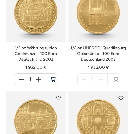
1/2 oz Währungsunion
1/2 oz UNESCO: Quedlinburg
Goldmünze - 100 Euro
Goldmünze - 100 Euro
Deutschland 2002
Deutschland 2003
1.932,00 €
1.932,00 €
Menge
Menge
für
für
Warenkorb
nicht
verfügbar