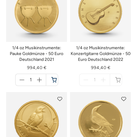
1/4 oz Musikinstrumente:
1/4 oz Musikinstrumente:
Pauke Goldmünze - 50 Euro
Konzertgitarre Goldmünze - 50
Deutschland 2021
Euro Deutschland 2022
994,40 €
994,40 €
Menge
Menge
für
für
Warenkorb
nicht
verfügbar