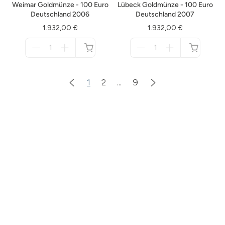
Weimar Goldmünze - 100 Euro
Lübeck Goldmünze - 100 Euro
Deutschland 2006
Deutschland 2007
1.932,00 €
1.932,00 €
Menge
Menge
für
für
nicht
nicht
verfügbar
verfügbar
1
2
...
9