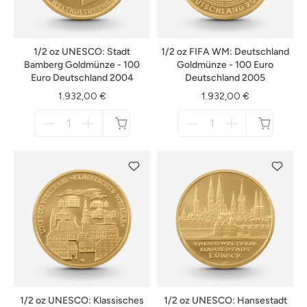
1/2 oz UNESCO: Stadt
1/2 oz FIFA WM: Deutschland
Bamberg Goldmünze - 100
Goldmünze - 100 Euro
Euro Deutschland 2004
Deutschland 2005
1.932,00 €
1.932,00 €
Menge
Menge
für
für
nicht
nicht
verfügbar
verfügbar
1/2 oz UNESCO: Klassisches
1/2 oz UNESCO: Hansestadt