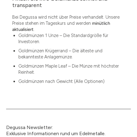
1.49
transparent
1.87
Bei Degussa wird nicht über Preise verhandelt. Unsere
Preise stehen im Tageskurs und werden
minütlich
12
aktualisiert
.
Goldmünzen 1 Unze – Die Standardgröße für
12.15
Investoren.
13.77
Goldmünzen Krügerrand – Die älteste und
bekannteste Anlagemünze.
15
Goldmünzen Maple Leaf – Die Münze mit höchster
Reinheit.
15.55
Goldmünzen nach Gewicht (Alle Optionen)
15.60
18.30
2.90
3
Degussa Newsletter:
3.05
Exklusive Informationen rund um Edelmetalle.