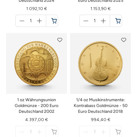
Deutschland 2024
Euro Deutschland 2025
1.092,10 €
1.153,90 €
Menge
Menge
für
für
Warenkorb
Warenkorb
1 oz Währungsunion
1/4 oz Musikinstrumente:
Goldmünze - 200 Euro
Kontrabass Goldmünze - 50
Deutschland 2002
Euro Deutschland 2018
4.397,00 €
994,40 €
Menge
Menge
für
für