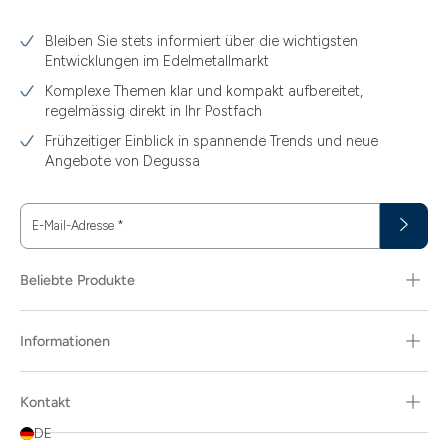
3.10
Bleiben Sie stets informiert über die wichtigsten
3.11
Entwicklungen im Edelmetallmarkt
3.12
Komplexe Themen klar und kompakt aufbereitet,
regelmässig direkt in Ihr Postfach
3.44
Frühzeitiger Einblick in spannende Trends und neue
3.58
Angebote von Degussa
3.60
E-Mail-Adresse
*
3.66
3.74
Beliebte Produkte
3.89
Informationen
30
30.48
Kontakt
31.10
DE