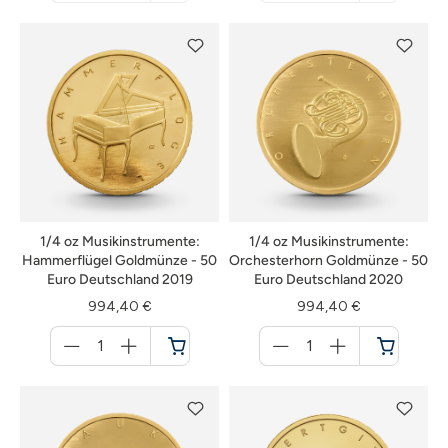
nicht
nicht
verfügbar
verfügbar
1/4 oz Musikinstrumente:
1/4 oz Musikinstrumente:
Hammerflügel Goldmünze - 50
Orchesterhorn Goldmünze - 50
Euro Deutschland 2019
Euro Deutschland 2020
994,40 €
994,40 €
Menge
Menge
für
für
Warenkorb
Warenkorb