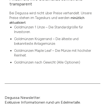
1.49
transparent
1.87
Bei Degussa wird nicht über Preise verhandelt. Unsere
Preise stehen im Tageskurs und werden
minütlich
12
aktualisiert
.
Goldmünzen 1 Unze – Die Standardgröße für
12.15
Investoren.
13.77
Goldmünzen Krügerrand – Die älteste und
bekannteste Anlagemünze.
15
Goldmünzen Maple Leaf – Die Münze mit höchster
Reinheit.
15.55
Goldmünzen nach Gewicht (Alle Optionen)
15.60
18.30
2.90
3
Degussa Newsletter:
3.05
Exklusive Informationen rund um Edelmetalle.