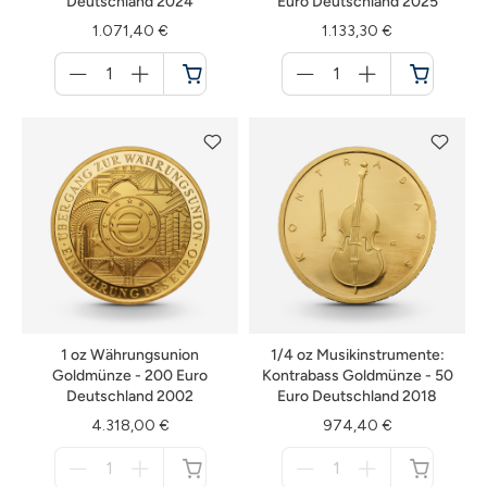
Deutschland 2024
Euro Deutschland 2025
1.071,40 €
1.133,30 €
Menge
Menge
für
für
Warenkorb
Warenkorb
1 oz Währungsunion
1/4 oz Musikinstrumente:
Goldmünze - 200 Euro
Kontrabass Goldmünze - 50
Deutschland 2002
Euro Deutschland 2018
4.318,00 €
974,40 €
Menge
Menge
für
für