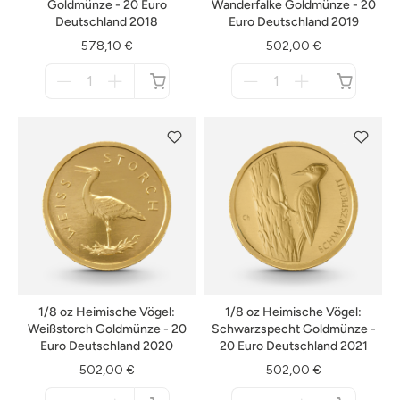
Goldmünze - 20 Euro
Wanderfalke Goldmünze - 20
Deutschland 2018
Euro Deutschland 2019
578,10 €
502,00 €
Menge
Menge
für
für
nicht
nicht
verfügbar
verfügbar
1/8 oz Heimische Vögel:
1/8 oz Heimische Vögel:
Weißstorch Goldmünze - 20
Schwarzspecht Goldmünze -
Euro Deutschland 2020
20 Euro Deutschland 2021
502,00 €
502,00 €
Menge
Menge