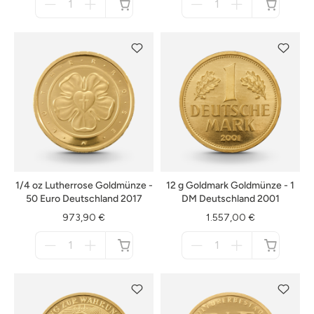
für
für
nicht
nicht
verfügbar
verfügbar
1/4 oz Lutherrose Goldmünze -
12 g Goldmark Goldmünze - 1
50 Euro Deutschland 2017
DM Deutschland 2001
973,90 €
1.557,00 €
Menge
Menge
für
für
nicht
nicht
verfügbar
verfügbar