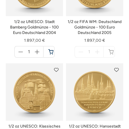
1/2 oz UNESCO: Stadt
1/2 oz FIFA WM: Deutschland
Bamberg Goldmünze - 100
Goldmünze - 100 Euro
Euro Deutschland 2004
Deutschland 2005
1.897,00 €
1.897,00 €
Menge
Menge
für
für
Warenkorb
nicht
verfügbar
1/2 oz UNESCO: Klassisches
1/2 oz UNESCO: Hansestadt