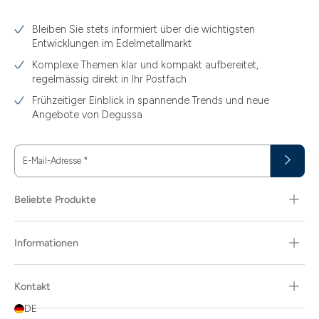
3.10
Bleiben Sie stets informiert über die wichtigsten
3.11
Entwicklungen im Edelmetallmarkt
3.12
Komplexe Themen klar und kompakt aufbereitet,
regelmässig direkt in Ihr Postfach
3.44
Frühzeitiger Einblick in spannende Trends und neue
3.58
Angebote von Degussa
3.60
E-Mail-Adresse
*
3.66
3.74
Beliebte Produkte
3.89
Informationen
30
30.48
Kontakt
31.10
DE