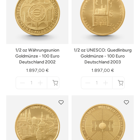
1/2 oz Währungsunion
1/2 oz UNESCO: Quedlinburg
Goldmünze - 100 Euro
Goldmünze - 100 Euro
Deutschland 2002
Deutschland 2003
1.897,00 €
1.897,00 €
Menge
Menge
für
für
nicht
nicht
verfügbar
verfügbar