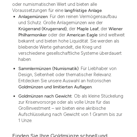
oder numismatischen Wert und bieten alle
Voraussetzungen für eine
langfristige Anlage
.
Anlagemünzen
: Für den reinen Vermögensaufbau
und Schutz. Große Anlagemünzen wie der
Krügerrand (Krugerrand)
, der
Maple Leaf
, der
Wiener
Philharmoniker
oder der
American Eagle
sind weltweit
bekannt und bieten hohe Liquidität. Sie werden als
bleibende Werte gehandelt, die Krieg und
verschiedene gesellschaftliche Systeme überdauert
haben.
Sammlermünzen (Numismatik)
: Für Liebhaber von
Design, Seltenheit oder thematischer Relevanz.
Entdecken Sie unsere Auswahl an historischen
Goldmünzen und limitierten Auflagen
.
Goldmünzen nach Gewicht
: Ob als kleine Stückelung
zur Krisenvorsorge oder als volle Unze für das
Großinvestment – wir bieten eine akribische
Aufschlüsselung nach Gewicht von 1 Gramm bis zur
1 Unze.
Finden Sie Ihre Goldmünze schnell und