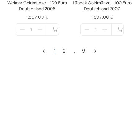
Weimar Goldmünze - 100 Euro
Lübeck Goldmünze - 100 Euro
Deutschland 2006
Deutschland 2007
1.897,00 €
1.897,00 €
Menge
Menge
für
für
nicht
nicht
verfügbar
verfügbar
1
2
...
9