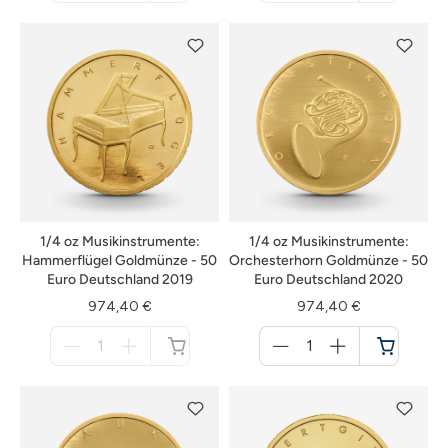
nicht
nicht
verfügbar
verfügbar
1/4 oz Musikinstrumente:
1/4 oz Musikinstrumente:
Hammerflügel Goldmünze - 50
Orchesterhorn Goldmünze - 50
Euro Deutschland 2019
Euro Deutschland 2020
974,40 €
974,40 €
Menge
Menge
für
für
nicht
Warenkorb
verfügbar