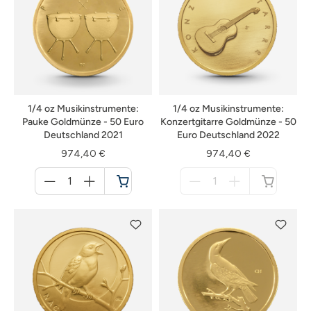
1/4 oz Musikinstrumente:
1/4 oz Musikinstrumente:
Pauke Goldmünze - 50 Euro
Konzertgitarre Goldmünze - 50
Deutschland 2021
Euro Deutschland 2022
974,40 €
974,40 €
Menge
Menge
für
für
Warenkorb
nicht
verfügbar