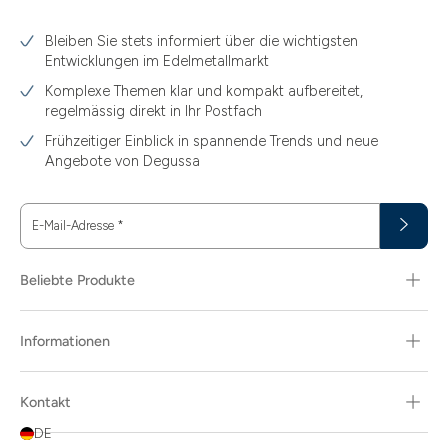
3.10
Bleiben Sie stets informiert über die wichtigsten
3.11
Entwicklungen im Edelmetallmarkt
3.12
Komplexe Themen klar und kompakt aufbereitet,
regelmässig direkt in Ihr Postfach
3.44
Frühzeitiger Einblick in spannende Trends und neue
3.58
Angebote von Degussa
3.60
E-Mail-Adresse
*
3.66
3.74
Beliebte Produkte
3.89
Informationen
30
30.48
Kontakt
31.10
DE