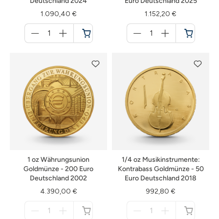
Deutschland 2024
Euro Deutschland 2025
1.090,40 €
1.152,20 €
Menge
Menge
für
für
Warenkorb
Warenkorb
1 oz Währungsunion
1/4 oz Musikinstrumente:
Goldmünze - 200 Euro
Kontrabass Goldmünze - 50
Deutschland 2002
Euro Deutschland 2018
4.390,00 €
992,80 €
Menge
Menge
für
für