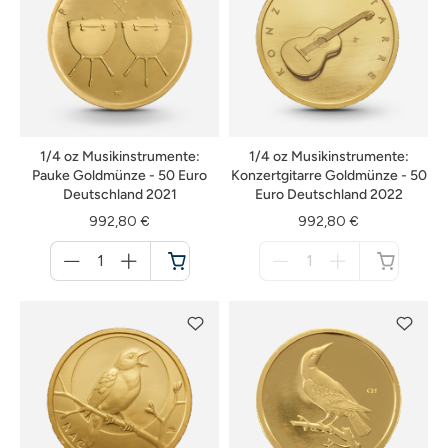
1/4 oz Musikinstrumente:
1/4 oz Musikinstrumente:
Pauke Goldmünze - 50 Euro
Konzertgitarre Goldmünze - 50
Deutschland 2021
Euro Deutschland 2022
992,80 €
992,80 €
Menge
Menge
für
für
Warenkorb
nicht
verfügbar