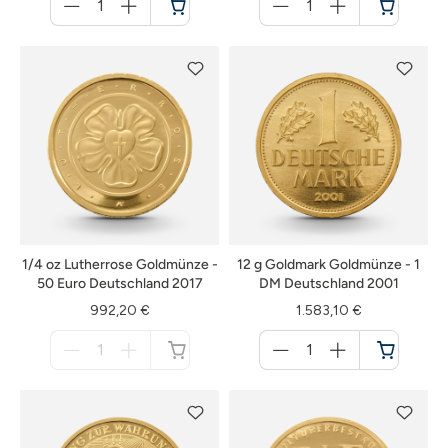
für
für
Warenkorb
Warenkorb
1/4 oz Lutherrose Goldmünze -
12 g Goldmark Goldmünze - 1
50 Euro Deutschland 2017
DM Deutschland 2001
992,20 €
1.583,10 €
Menge
Menge
für
für
nicht
Warenkorb
verfügbar