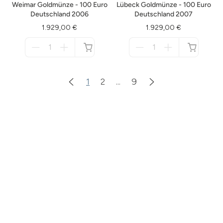
Weimar Goldmünze - 100 Euro
Lübeck Goldmünze - 100 Euro
Deutschland 2006
Deutschland 2007
1.929,00 €
1.929,00 €
Menge
Menge
für
für
nicht
nicht
verfügbar
verfügbar
1
2
...
9