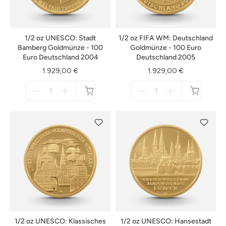
1/2 oz UNESCO: Stadt
1/2 oz FIFA WM: Deutschland
Bamberg Goldmünze - 100
Goldmünze - 100 Euro
Euro Deutschland 2004
Deutschland 2005
1.929,00 €
1.929,00 €
Menge
Menge
für
für
nicht
nicht
verfügbar
verfügbar
1/2 oz UNESCO: Klassisches
1/2 oz UNESCO: Hansestadt