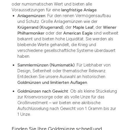
oder numismatischen Wert und bieten alle
Voraussetzungen für eine
langfristige Anlage
.
Anlagemünzen
: Für den reinen Vermögensaufbau
und Schutz. Große Anlagemünzen wie der
Krügerrand (Krugerrand)
, der
Maple Leaf
, der
Wiener
Philharmoniker
oder der
American Eagle
sind weltweit
bekannt und bieten hohe Liquidität. Sie werden als
bleibende Werte gehandelt, die Krieg und
verschiedene gesellschaftliche Systeme überdauert
haben.
Sammlermünzen (Numismatik)
: Für Liebhaber von
Design, Seltenheit oder thematischer Relevanz.
Entdecken Sie unsere Auswahl an historischen
Goldmünzen und limitierten Auflagen
.
Goldmünzen nach Gewicht
: Ob als kleine Stückelung
zur Krisenvorsorge oder als volle Unze für das
Großinvestment – wir bieten eine akribische
Aufschlüsselung nach Gewicht von 1 Gramm bis zur
1 Unze.
Finden Sie Ihre Goldmünze schnell und