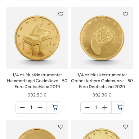
nicht
nicht
verfügbar
verfügbar
1/4 oz Musikinstrumente:
1/4 oz Musikinstrumente:
Hammerflügel Goldmünze - 50
Orchesterhorn Goldmünze - 50
Euro Deutschland 2019
Euro Deutschland 2020
992,80 €
992,80 €
Menge
Menge
für
für
Warenkorb
Warenkorb