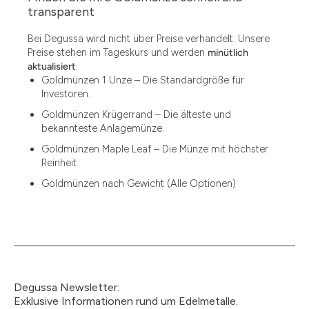
1.49
transparent
1.87
Bei Degussa wird nicht über Preise verhandelt. Unsere
Preise stehen im Tageskurs und werden
minütlich
12
aktualisiert
.
Goldmünzen 1 Unze – Die Standardgröße für
12.15
Investoren.
13.77
Goldmünzen Krügerrand – Die älteste und
bekannteste Anlagemünze.
15
Goldmünzen Maple Leaf – Die Münze mit höchster
Reinheit.
15.55
Goldmünzen nach Gewicht (Alle Optionen)
15.60
18.30
2.90
3
Degussa Newsletter:
3.05
Exklusive Informationen rund um Edelmetalle.