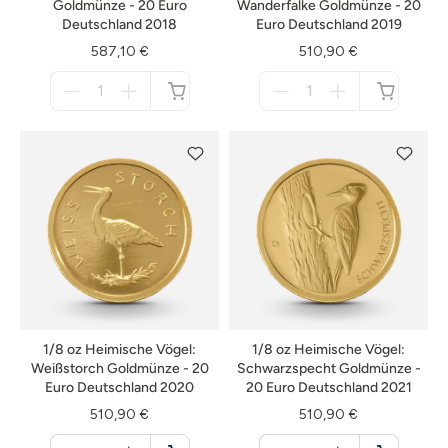
Goldmünze - 20 Euro
Wanderfalke Goldmünze - 20
Deutschland 2018
Euro Deutschland 2019
587,10 €
510,90 €
Menge
Menge
für
für
nicht
nicht
verfügbar
verfügbar
1/8 oz Heimische Vögel:
1/8 oz Heimische Vögel:
Weißstorch Goldmünze - 20
Schwarzspecht Goldmünze -
Euro Deutschland 2020
20 Euro Deutschland 2021
510,90 €
510,90 €
Menge
Menge