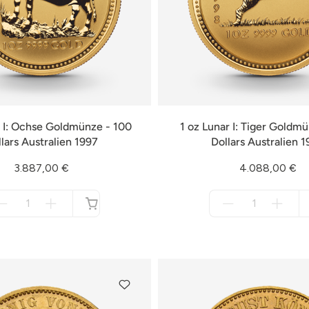
r I: Ochse Goldmünze - 100
1 oz Lunar I: Tiger Goldm
lars Australien 1997
Dollars Australien 
3.887,00 €
4.088,00 €
Menge
Menge
für
für
nicht
nicht
verfügbar
verfügbar