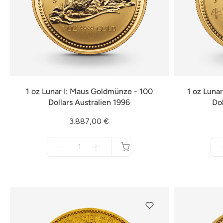
1 oz Lunar I: Maus Goldmünze - 100
1 oz Luna
Dollars Australien 1996
Dol
3.887,00 €
Menge
für
nicht
verfügbar