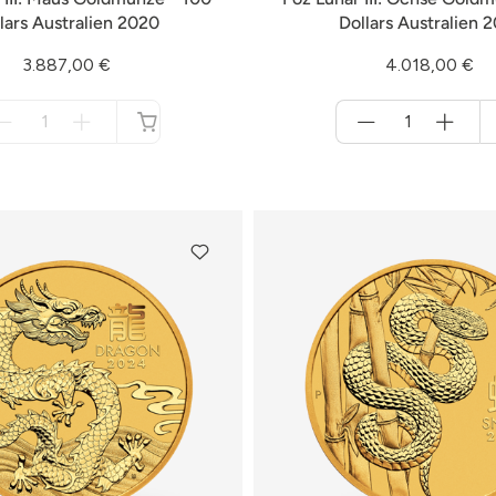
lars Australien 2020
Dollars Australien 
3.887,00 €
4.018,00 €
Menge
Menge
für
für
nicht
Warenkorb
verfügbar