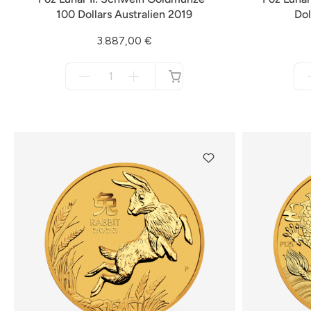
100 Dollars Australien 2019
Dol
3.887,00 €
Menge
für
nicht
verfügbar