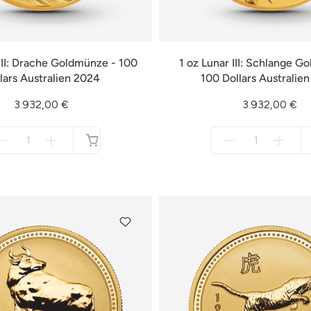
 III: Drache Goldmünze - 100
1 oz Lunar III: Schlange G
lars Australien 2024
100 Dollars Australie
3.932,00 €
3.932,00 €
Menge
Menge
für
für
nicht
nicht
verfügbar
verfügbar