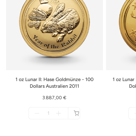
1 oz Lunar II: Hase Goldmünze - 100
1 oz Lunar
Dollars Australien 2011
Dol
3.887,00 €
Menge
für
nicht
verfügbar