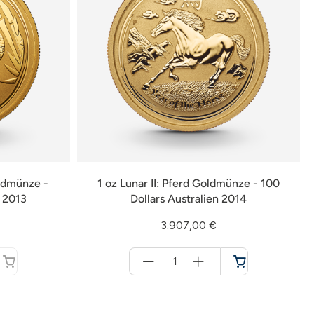
oldmünze -
1 oz Lunar II: Pferd Goldmünze - 100
n 2013
Dollars Australien 2014
3.907,00 €
Menge
für
Warenkorb