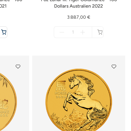
2021
Dollars Australien 2022
3.887,00 €
Menge
für
nicht
verfügbar