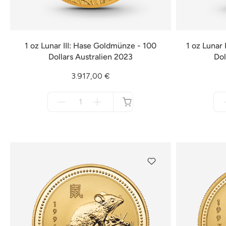
1 oz Lunar III: Hase Goldmünze - 100
1 oz Lunar
Dollars Australien 2023
Dol
3.917,00 €
Menge
für
nicht
verfügbar