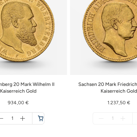
berg 20 Mark Wilhelm II
Sachsen 20 Mark Friedrich 
Kaiserreich Gold
Kaiserreich Gold
934,00 €
1.237,50 €
Menge
Menge
für
für
Warenkorb
nicht
verfügbar