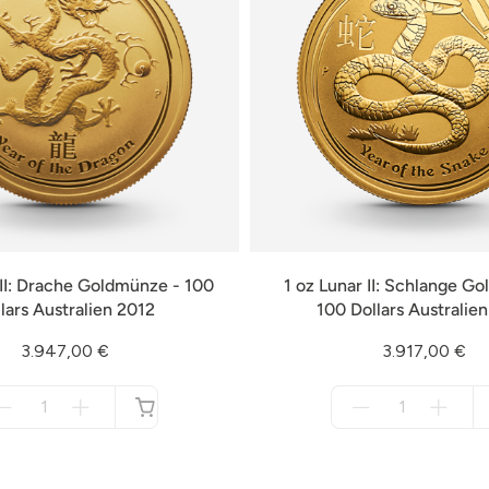
 II: Drache Goldmünze - 100
1 oz Lunar II: Schlange G
lars Australien 2012
100 Dollars Australie
3.947,00 €
3.917,00 €
Menge
Menge
für
für
nicht
nicht
verfügbar
verfügbar