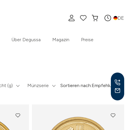
DE
Über Degussa
Magazin
Preise
ht (g)
Münzserie
Sortieren nach:
Empfehlung
Mo –
8:30