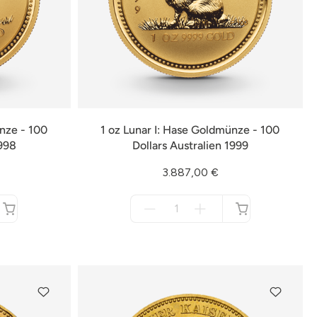
ünze - 100
1 oz Lunar I: Hase Goldmünze - 100
1998
Dollars Australien 1999
3.887,00 €
Menge
für
nicht
verfügbar