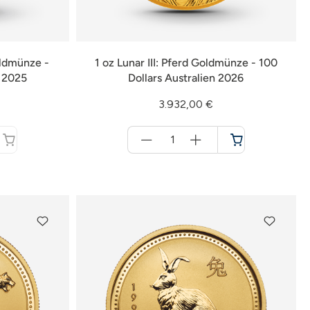
oldmünze -
1 oz Lunar III: Pferd Goldmünze - 100
n 2025
Dollars Australien 2026
3.932,00 €
Menge
für
Warenkorb