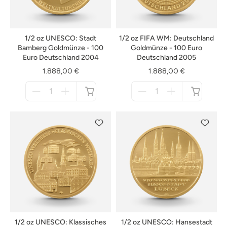
1/2 oz UNESCO: Stadt
1/2 oz FIFA WM: Deutschland
Bamberg Goldmünze - 100
Goldmünze - 100 Euro
Euro Deutschland 2004
Deutschland 2005
1.888,00 €
1.888,00 €
Menge
Menge
für
für
nicht
nicht
verfügbar
verfügbar
1/2 oz UNESCO: Klassisches
1/2 oz UNESCO: Hansestadt