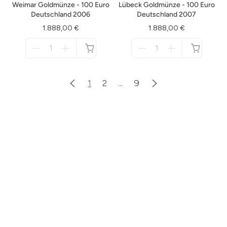
Weimar Goldmünze - 100 Euro
Lübeck Goldmünze - 100 Euro
Deutschland 2006
Deutschland 2007
1.888,00 €
1.888,00 €
Menge
Menge
für
für
nicht
nicht
verfügbar
verfügbar
1
2
...
9