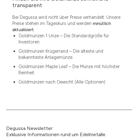
1.49
transparent
1.87
Bei Degussa wird nicht über Preise verhandelt. Unsere
Preise stehen im Tageskurs und werden
minütlich
12
aktualisiert
.
Goldmünzen 1 Unze – Die Standardgröße für
12.15
Investoren.
13.77
Goldmünzen Krügerrand – Die älteste und
bekannteste Anlagemünze.
15
Goldmünzen Maple Leaf – Die Münze mit höchster
Reinheit.
15.55
Goldmünzen nach Gewicht (Alle Optionen)
15.60
18.30
2.90
3
Degussa Newsletter:
3.05
Exklusive Informationen rund um Edelmetalle.