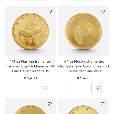
nicht
nicht
verfügbar
verfügbar
1/4 oz Musikinstrumente:
1/4 oz Musikinstrumente:
Hammerflügel Goldmünze - 50
Orchesterhorn Goldmünze - 50
Euro Deutschland 2019
Euro Deutschland 2020
969,40 €
969,40 €
Menge
Menge
für
für
nicht
Warenkorb
verfügbar