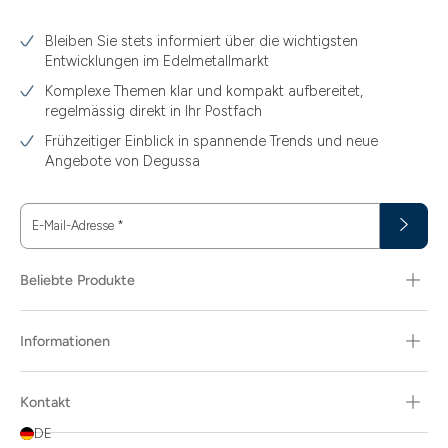
3.10
Bleiben Sie stets informiert über die wichtigsten
3.11
Entwicklungen im Edelmetallmarkt
3.12
Komplexe Themen klar und kompakt aufbereitet,
regelmässig direkt in Ihr Postfach
3.44
Frühzeitiger Einblick in spannende Trends und neue
3.58
Angebote von Degussa
3.60
E-Mail-Adresse
*
3.66
3.74
Beliebte Produkte
3.89
Informationen
30
30.48
Kontakt
31.10
DE