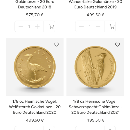
Goldmünze - 20 Euro
Wanderfalke Goldmünze - 20
Deutschland 2018
Euro Deutschland 2019
575,70 €
499,50 €
Menge
Menge
für
für
nicht
nicht
verfügbar
verfügbar
1/8 oz Heimische Vögel:
1/8 oz Heimische Vögel:
Weißstorch Goldmünze - 20
Schwarzspecht Goldmünze -
Euro Deutschland 2020
20 Euro Deutschland 2021
499,50 €
499,50 €
Menge
Menge