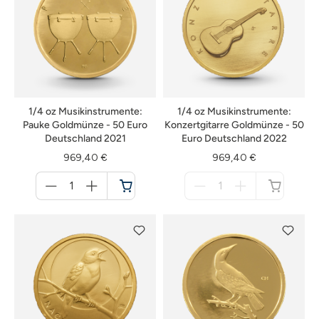
1/4 oz Musikinstrumente:
1/4 oz Musikinstrumente:
Pauke Goldmünze - 50 Euro
Konzertgitarre Goldmünze - 50
Deutschland 2021
Euro Deutschland 2022
969,40 €
969,40 €
Menge
Menge
für
für
Warenkorb
nicht
verfügbar