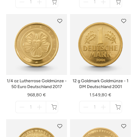
für
für
nicht
nicht
verfügbar
verfügbar
1/4 oz Lutherrose Goldmünze -
12 g Goldmark Goldmünze - 1
50 Euro Deutschland 2017
DM Deutschland 2001
968,80 €
1.549,80 €
Menge
Menge
für
für
nicht
nicht
verfügbar
verfügbar