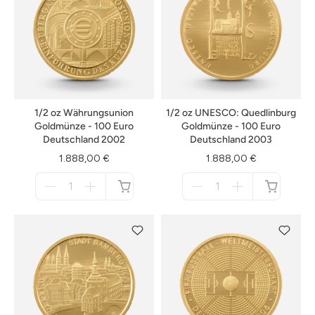
1/2 oz Währungsunion
1/2 oz UNESCO: Quedlinburg
Goldmünze - 100 Euro
Goldmünze - 100 Euro
Deutschland 2002
Deutschland 2003
1.888,00 €
1.888,00 €
Menge
Menge
für
für
nicht
nicht
verfügbar
verfügbar