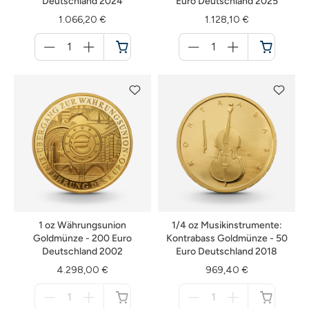
Deutschland 2024
Euro Deutschland 2025
1.066,20 €
1.128,10 €
Menge
Menge
für
für
Warenkorb
Warenkorb
1 oz Währungsunion
1/4 oz Musikinstrumente:
Goldmünze - 200 Euro
Kontrabass Goldmünze - 50
Deutschland 2002
Euro Deutschland 2018
4.298,00 €
969,40 €
Menge
Menge
für
für