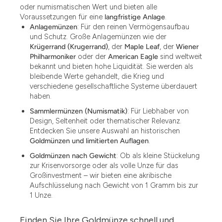
oder numismatischen Wert und bieten alle
Voraussetzungen für eine
langfristige Anlage
.
Anlagemünzen
: Für den reinen Vermögensaufbau
und Schutz. Große Anlagemünzen wie der
Krügerrand (Krugerrand)
, der
Maple Leaf
, der
Wiener
Philharmoniker
oder der
American Eagle
sind weltweit
bekannt und bieten hohe Liquidität. Sie werden als
bleibende Werte gehandelt, die Krieg und
verschiedene gesellschaftliche Systeme überdauert
haben.
Sammlermünzen (Numismatik)
: Für Liebhaber von
Design, Seltenheit oder thematischer Relevanz.
Entdecken Sie unsere Auswahl an historischen
Goldmünzen und limitierten Auflagen
.
Goldmünzen nach Gewicht
: Ob als kleine Stückelung
zur Krisenvorsorge oder als volle Unze für das
Großinvestment – wir bieten eine akribische
Aufschlüsselung nach Gewicht von 1 Gramm bis zur
1 Unze.
Finden Sie Ihre Goldmünze schnell und