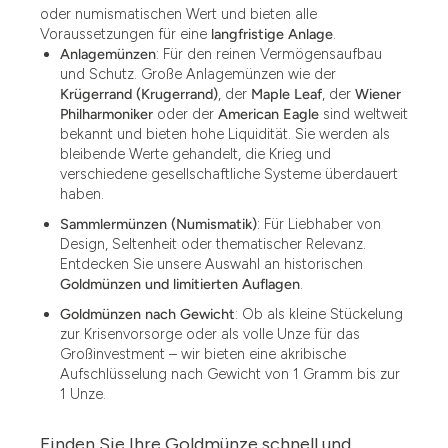
oder numismatischen Wert und bieten alle
Voraussetzungen für eine
langfristige Anlage
.
Anlagemünzen
: Für den reinen Vermögensaufbau
und Schutz. Große Anlagemünzen wie der
Krügerrand (Krugerrand)
, der
Maple Leaf
, der
Wiener
Philharmoniker
oder der
American Eagle
sind weltweit
bekannt und bieten hohe Liquidität. Sie werden als
bleibende Werte gehandelt, die Krieg und
verschiedene gesellschaftliche Systeme überdauert
haben.
Sammlermünzen (Numismatik)
: Für Liebhaber von
Design, Seltenheit oder thematischer Relevanz.
Entdecken Sie unsere Auswahl an historischen
Goldmünzen und limitierten Auflagen
.
Goldmünzen nach Gewicht
: Ob als kleine Stückelung
zur Krisenvorsorge oder als volle Unze für das
Großinvestment – wir bieten eine akribische
Aufschlüsselung nach Gewicht von 1 Gramm bis zur
1 Unze.
Finden Sie Ihre Goldmünze schnell und