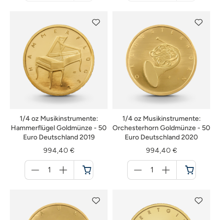
nicht
nicht
verfügbar
verfügbar
1/4 oz Musikinstrumente:
1/4 oz Musikinstrumente:
Hammerflügel Goldmünze - 50
Orchesterhorn Goldmünze - 50
Euro Deutschland 2019
Euro Deutschland 2020
994,40 €
994,40 €
Menge
Menge
für
für
Warenkorb
Warenkorb