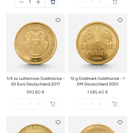
für
für
Warenkorb
nicht
verfügbar
1/4 oz Lutherrose Goldmünze -
12 g Goldmark Goldmünze - 1
50 Euro Deutschland 2017
DM Deutschland 2001
993,80 €
1.585,40 €
Menge
Menge
für
für
nicht
nicht
verfügbar
verfügbar