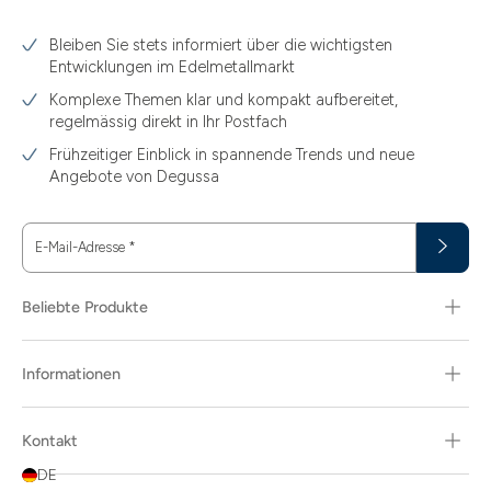
3.10
Bleiben Sie stets informiert über die wichtigsten
3.11
Entwicklungen im Edelmetallmarkt
3.12
Komplexe Themen klar und kompakt aufbereitet,
regelmässig direkt in Ihr Postfach
3.44
Frühzeitiger Einblick in spannende Trends und neue
3.58
Angebote von Degussa
3.60
E-Mail-Adresse
*
3.66
3.74
Beliebte Produkte
3.89
Informationen
30
30.48
Kontakt
31.10
DE