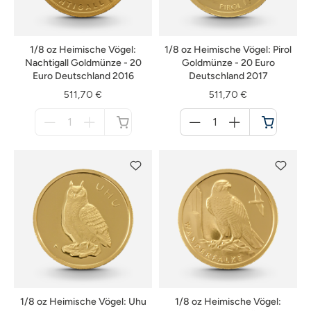
1/8 oz Heimische Vögel:
1/8 oz Heimische Vögel: Pirol
Nachtigall Goldmünze - 20
Goldmünze - 20 Euro
Euro Deutschland 2016
Deutschland 2017
511,70 €
511,70 €
Menge
Menge
für
für
nicht
Warenkorb
verfügbar
1/8 oz Heimische Vögel: Uhu
1/8 oz Heimische Vögel: