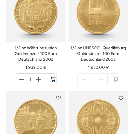
1/2 oz Währungsunion
1/2 oz UNESCO: Quedlinburg
Goldmünze - 100 Euro
Goldmünze - 100 Euro
Deutschland 2002
Deutschland 2003
1.932,00 €
1.932,00 €
Menge
Menge
für
für
Warenkorb
nicht
verfügbar