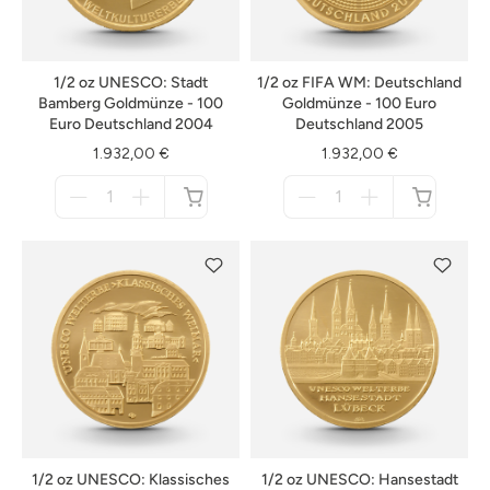
1/2 oz UNESCO: Stadt
1/2 oz FIFA WM: Deutschland
Bamberg Goldmünze - 100
Goldmünze - 100 Euro
Euro Deutschland 2004
Deutschland 2005
1.932,00 €
1.932,00 €
Menge
Menge
für
für
nicht
nicht
verfügbar
verfügbar
1/2 oz UNESCO: Klassisches
1/2 oz UNESCO: Hansestadt