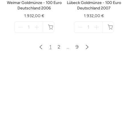
Weimar Goldmünze - 100 Euro
Lübeck Goldmünze - 100 Euro
Deutschland 2006
Deutschland 2007
1.932,00 €
1.932,00 €
Menge
Menge
für
für
nicht
nicht
verfügbar
verfügbar
1
2
...
9