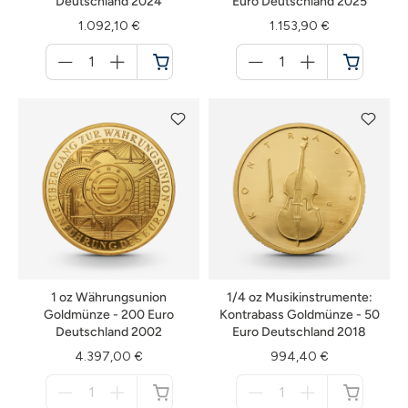
Deutschland 2024
Euro Deutschland 2025
1.092,10 €
1.153,90 €
Menge
Menge
für
für
Warenkorb
Warenkorb
1 oz Währungsunion
1/4 oz Musikinstrumente:
Goldmünze - 200 Euro
Kontrabass Goldmünze - 50
Deutschland 2002
Euro Deutschland 2018
4.397,00 €
994,40 €
Menge
Menge
für
für