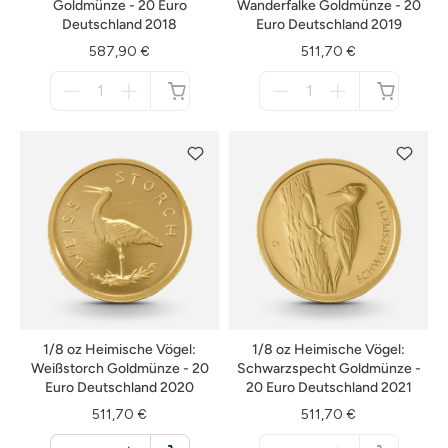
Goldmünze - 20 Euro
Wanderfalke Goldmünze - 20
Deutschland 2018
Euro Deutschland 2019
587,90 €
511,70 €
Menge
Menge
für
für
nicht
nicht
verfügbar
verfügbar
1/8 oz Heimische Vögel:
1/8 oz Heimische Vögel:
Weißstorch Goldmünze - 20
Schwarzspecht Goldmünze -
Euro Deutschland 2020
20 Euro Deutschland 2021
511,70 €
511,70 €
Menge
Menge