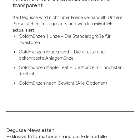
1.49
transparent
1.87
Bei Degussa wird nicht über Preise verhandelt. Unsere
Preise stehen im Tageskurs und werden
minütlich
12
aktualisiert
.
Goldmünzen 1 Unze – Die Standardgröße für
12.15
Investoren.
13.77
Goldmünzen Krügerrand – Die älteste und
bekannteste Anlagemünze.
15
Goldmünzen Maple Leaf – Die Münze mit höchster
Reinheit.
15.55
Goldmünzen nach Gewicht (Alle Optionen)
15.60
18.30
2.90
3
Degussa Newsletter:
3.05
Exklusive Informationen rund um Edelmetalle.