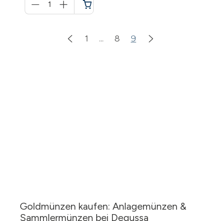
für
Warenkorb
1
...
8
9
Goldmünzen kaufen: Anlagemünzen &
Sammlermünzen bei Degussa