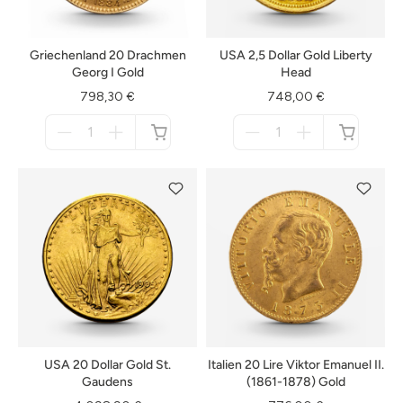
Griechenland 20 Drachmen
USA 2,5 Dollar Gold Liberty
Georg I Gold
Head
798,30 €
748,00 €
Menge
Menge
für
für
nicht
nicht
verfügbar
verfügbar
USA 20 Dollar Gold St.
Italien 20 Lire Viktor Emanuel II.
Gaudens
(1861-1878) Gold