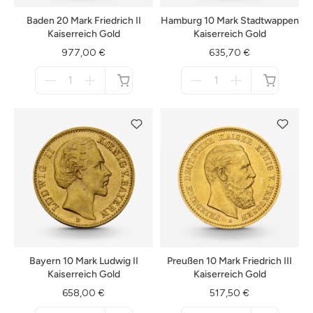
Baden 20 Mark Friedrich II
Hamburg 10 Mark Stadtwappen
Kaiserreich Gold
Kaiserreich Gold
977,00 €
635,70 €
Menge
Menge
für
für
nicht
nicht
verfügbar
verfügbar
Bayern 10 Mark Ludwig II
Preußen 10 Mark Friedrich III
Kaiserreich Gold
Kaiserreich Gold
658,00 €
517,50 €
Menge
Menge