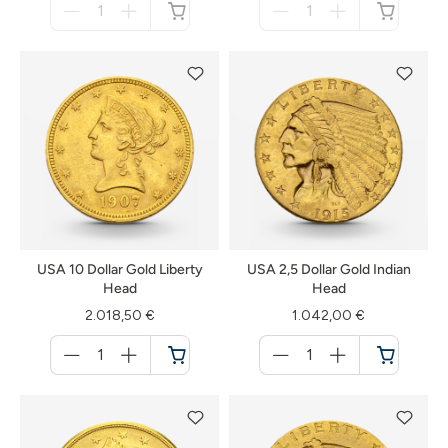
für
für
nicht
nicht
verfügbar
verfügbar
USA 10 Dollar Gold Liberty
USA 2,5 Dollar Gold Indian
Head
Head
2.018,50 €
1.042,00 €
Menge
Menge
für
für
Warenkorb
Warenkorb