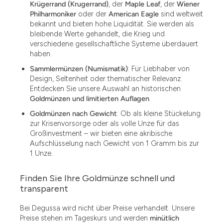
Krügerrand (Krugerrand)
, der
Maple Leaf
, der
Wiener
Philharmoniker
oder der
American Eagle
sind weltweit
bekannt und bieten hohe Liquidität. Sie werden als
bleibende Werte gehandelt, die Krieg und
verschiedene gesellschaftliche Systeme überdauert
haben.
Sammlermünzen (Numismatik)
: Für Liebhaber von
Design, Seltenheit oder thematischer Relevanz.
Entdecken Sie unsere Auswahl an historischen
Goldmünzen und limitierten Auflagen
.
Goldmünzen nach Gewicht
: Ob als kleine Stückelung
zur Krisenvorsorge oder als volle Unze für das
Großinvestment – wir bieten eine akribische
Aufschlüsselung nach Gewicht von 1 Gramm bis zur
1 Unze.
Finden Sie Ihre Goldmünze schnell und
1.49
transparent
1.87
Bei Degussa wird nicht über Preise verhandelt. Unsere
Preise stehen im Tageskurs und werden
minütlich