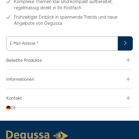
Komplexe Themen klar und kompakt aufbereitet,
regelmässig direkt in Ihr Postfach
3.44
Frühzeitiger Einblick in spannende Trends und neue
3.58
Angebote von Degussa
3.60
E-Mail-Adresse
*
3.66
3.74
Beliebte Produkte
3.89
Informationen
30
30.48
Kontakt
31.10
DE
31.30
311.04
5.80