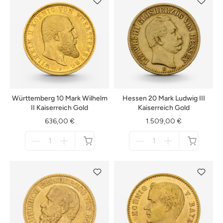
Württemberg 10 Mark Wilhelm
Hessen 20 Mark Ludwig III
II Kaiserreich Gold
Kaiserreich Gold
636,00 €
1.509,00 €
Menge
Menge
für
für
nicht
nicht
verfügbar
verfügbar