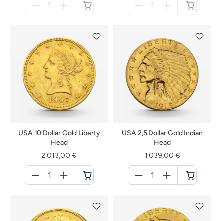
für
für
nicht
nicht
verfügbar
verfügbar
USA 10 Dollar Gold Liberty
USA 2,5 Dollar Gold Indian
Head
Head
2.013,00 €
1.039,00 €
Menge
Menge
für
für
Warenkorb
Warenkorb