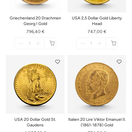
Griechenland 20 Drachmen
USA 2,5 Dollar Gold Liberty
Georg I Gold
Head
796,40 €
747,00 €
Menge
Menge
für
für
nicht
nicht
verfügbar
verfügbar
USA 20 Dollar Gold St.
Italien 20 Lire Viktor Emanuel II.
Gaudens
(1861-1878) Gold