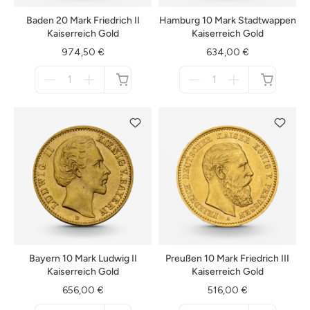
Baden 20 Mark Friedrich II
Hamburg 10 Mark Stadtwappen
Kaiserreich Gold
Kaiserreich Gold
974,50 €
634,00 €
Menge
Menge
für
für
nicht
nicht
verfügbar
verfügbar
Bayern 10 Mark Ludwig II
Preußen 10 Mark Friedrich III
Kaiserreich Gold
Kaiserreich Gold
656,00 €
516,00 €
Menge
Menge