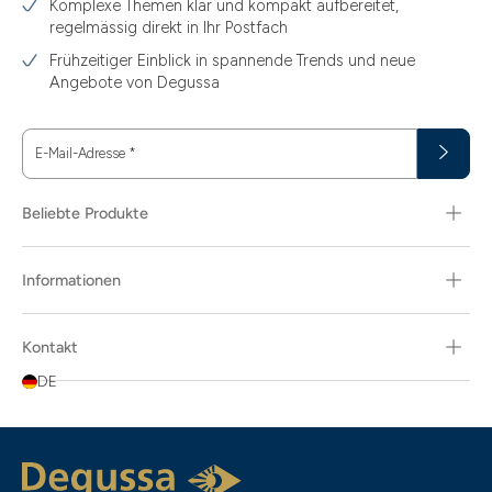
Komplexe Themen klar und kompakt aufbereitet,
regelmässig direkt in Ihr Postfach
3.44
Frühzeitiger Einblick in spannende Trends und neue
3.58
Angebote von Degussa
3.60
E-Mail-Adresse
*
3.66
3.74
Beliebte Produkte
3.89
Informationen
30
30.48
Kontakt
31.10
DE
31.30
311.04
5.80