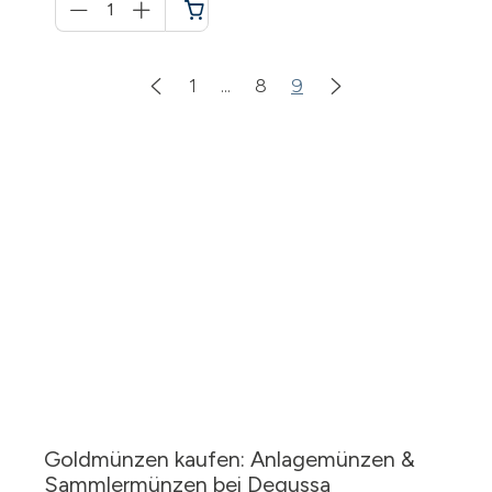
für
Warenkorb
1
...
8
9
Goldmünzen kaufen: Anlagemünzen &
Sammlermünzen bei Degussa