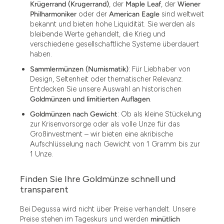
Krügerrand (Krugerrand)
, der
Maple Leaf
, der
Wiener
Philharmoniker
oder der
American Eagle
sind weltweit
bekannt und bieten hohe Liquidität. Sie werden als
bleibende Werte gehandelt, die Krieg und
verschiedene gesellschaftliche Systeme überdauert
haben.
Sammlermünzen (Numismatik)
: Für Liebhaber von
Design, Seltenheit oder thematischer Relevanz.
Entdecken Sie unsere Auswahl an historischen
Goldmünzen und limitierten Auflagen
.
Goldmünzen nach Gewicht
: Ob als kleine Stückelung
zur Krisenvorsorge oder als volle Unze für das
Großinvestment – wir bieten eine akribische
Aufschlüsselung nach Gewicht von 1 Gramm bis zur
1 Unze.
Finden Sie Ihre Goldmünze schnell und
1.49
transparent
1.87
Bei Degussa wird nicht über Preise verhandelt. Unsere
Preise stehen im Tageskurs und werden
minütlich