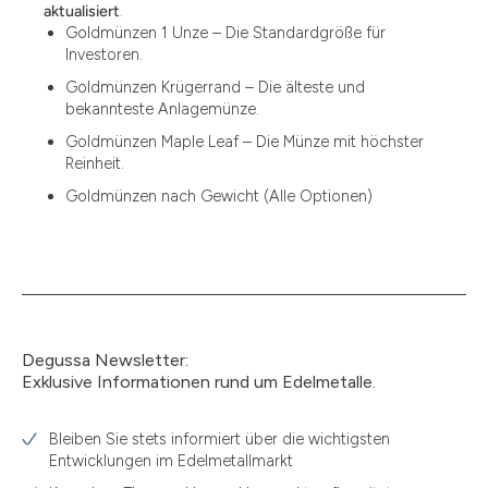
12
aktualisiert
.
Goldmünzen 1 Unze – Die Standardgröße für
12.15
Investoren.
13.77
Goldmünzen Krügerrand – Die älteste und
bekannteste Anlagemünze.
15
Goldmünzen Maple Leaf – Die Münze mit höchster
Reinheit.
15.55
Goldmünzen nach Gewicht (Alle Optionen)
15.60
18.30
2.90
3
Degussa Newsletter:
3.05
Exklusive Informationen rund um Edelmetalle.
3.10
Bleiben Sie stets informiert über die wichtigsten
3.11
Entwicklungen im Edelmetallmarkt
3.12