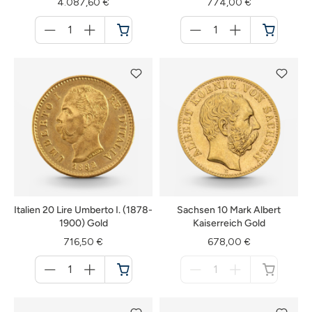
4.087,60 €
774,00 €
Menge
Menge
für
für
Warenkorb
Warenkorb
Italien 20 Lire Umberto I. (1878-
Sachsen 10 Mark Albert
1900) Gold
Kaiserreich Gold
716,50 €
678,00 €
Menge
Menge
für
für
Warenkorb
nicht
verfügbar