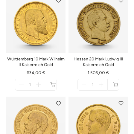
Württemberg 10 Mark Wilhelm
Hessen 20 Mark Ludwig III
II Kaiserreich Gold
Kaiserreich Gold
634,00 €
1.505,00 €
Menge
Menge
für
für
nicht
nicht
verfügbar
verfügbar