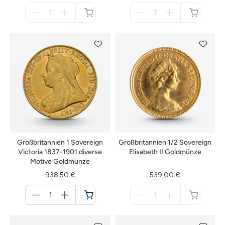
Menge
Menge
für
für
nicht
nicht
verfügbar
verfügbar
Großbritannien 1 Sovereign
Großbritannien 1/2 Sovereign
Victoria 1837-1901 diverse
Elisabeth II Goldmünze
Motive Goldmünze
938,50 €
539,00 €
Menge
Menge
für
für
Warenkorb
nicht
verfügbar