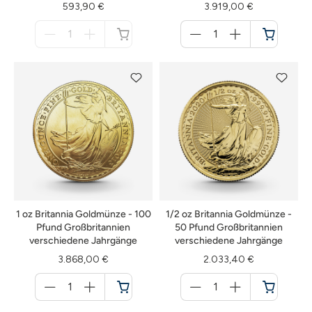
593,90 €
3.919,00 €
Menge
Menge
für
für
nicht
Warenkorb
verfügbar
1 oz Britannia Goldmünze - 100
1/2 oz Britannia Goldmünze -
Pfund Großbritannien
50 Pfund Großbritannien
verschiedene Jahrgänge
verschiedene Jahrgänge
3.868,00 €
2.033,40 €
Menge
Menge
für
für
Warenkorb
Warenkorb