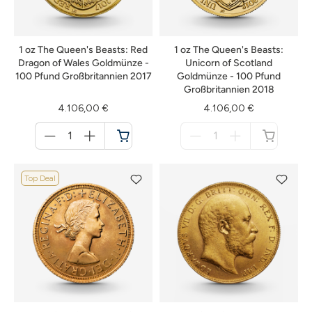
1 oz The Queen's Beasts: Red
1 oz The Queen's Beasts:
Dragon of Wales Goldmünze -
Unicorn of Scotland
100 Pfund Großbritannien 2017
Goldmünze - 100 Pfund
Großbritannien 2018
4.106,00 €
4.106,00 €
Menge
Menge
für
für
Warenkorb
nicht
verfügbar
Top Deal