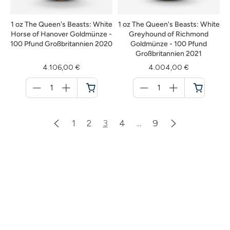
1 oz The Queen's Beasts: White
1 oz The Queen's Beasts: White
Horse of Hanover Goldmünze -
Greyhound of Richmond
100 Pfund Großbritannien 2020
Goldmünze - 100 Pfund
Großbritannien 2021
4.106,00 €
4.004,00 €
Menge
Menge
für
für
Warenkorb
Warenkorb
1
2
3
4
...
9