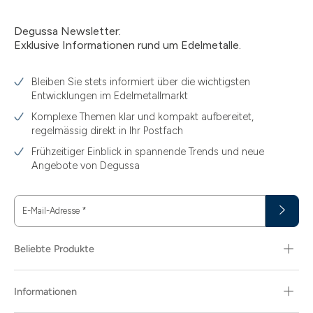
3
Degussa Newsletter:
3.05
Exklusive Informationen rund um Edelmetalle.
3.10
Bleiben Sie stets informiert über die wichtigsten
3.11
Entwicklungen im Edelmetallmarkt
3.12
Komplexe Themen klar und kompakt aufbereitet,
regelmässig direkt in Ihr Postfach
3.44
Frühzeitiger Einblick in spannende Trends und neue
3.58
Angebote von Degussa
3.60
E-Mail-Adresse
*
3.66
3.74
Beliebte Produkte
3.89
Informationen
30