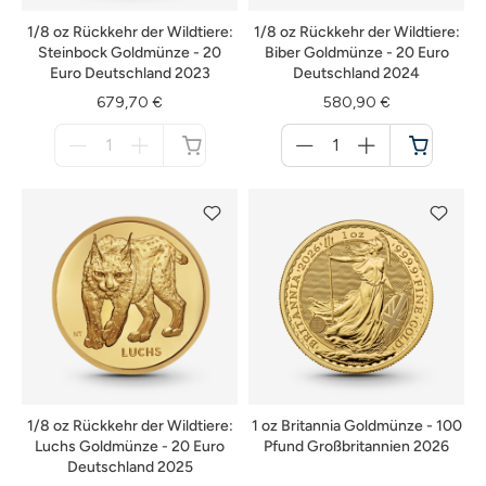
1/8 oz Rückkehr der Wildtiere:
1/8 oz Rückkehr der Wildtiere:
Steinbock Goldmünze - 20
Biber Goldmünze - 20 Euro
Euro Deutschland 2023
Deutschland 2024
679,70 €
580,90 €
Menge
Menge
für
für
nicht
Warenkorb
verfügbar
1/8 oz Rückkehr der Wildtiere:
1 oz Britannia Goldmünze - 100
Luchs Goldmünze - 20 Euro
Pfund Großbritannien 2026
Deutschland 2025