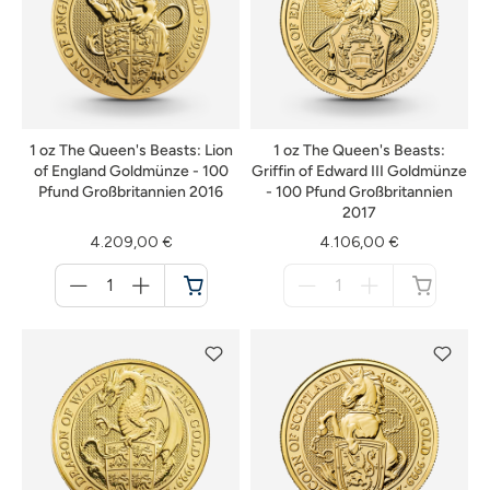
1 oz The Queen's Beasts: Lion
1 oz The Queen's Beasts:
of England Goldmünze - 100
Griffin of Edward III Goldmünze
Pfund Großbritannien 2016
- 100 Pfund Großbritannien
2017
4.209,00 €
4.106,00 €
Menge
Menge
für
für
Warenkorb
nicht
verfügbar