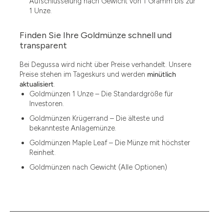
Aufschlüsselung nach Gewicht von 1 Gramm bis zur
1 Unze.
Finden Sie Ihre Goldmünze schnell und
1.49
transparent
1.87
Bei Degussa wird nicht über Preise verhandelt. Unsere
Preise stehen im Tageskurs und werden
minütlich
12
aktualisiert
.
Goldmünzen 1 Unze – Die Standardgröße für
12.15
Investoren.
13.77
Goldmünzen Krügerrand – Die älteste und
bekannteste Anlagemünze.
15
Goldmünzen Maple Leaf – Die Münze mit höchster
Reinheit.
15.55
Goldmünzen nach Gewicht (Alle Optionen)
15.60
18.30
2.90