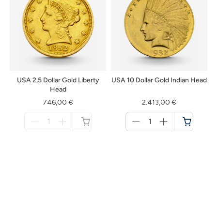
USA 2,5 Dollar Gold Liberty
USA 10 Dollar Gold Indian Head
Head
746,00 €
2.413,00 €
Menge
Menge
für
für
nicht
Warenkorb
verfügbar