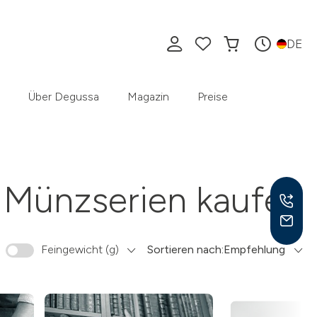
DE
Über Degussa
Magazin
Preise
Münzserien kaufen
Feingewicht (g)
Sortieren nach:
Empfehlung
Mo –
8:30