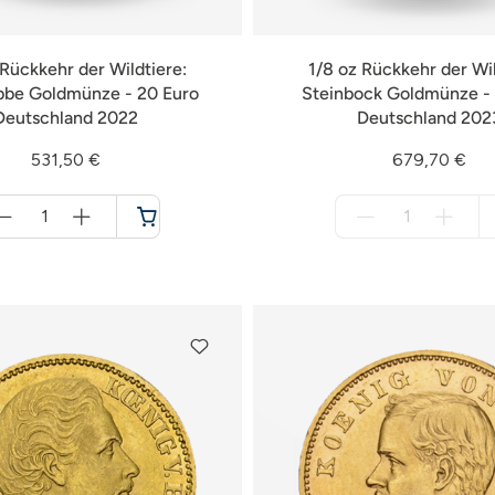
 Rückkehr der Wildtiere:
1/8 oz Rückkehr der Wil
bbe Goldmünze - 20 Euro
Steinbock Goldmünze - 
Deutschland 2022
Deutschland 202
531,50 €
679,70 €
Menge
Menge
für
für
Warenkorb
nicht
verfügbar