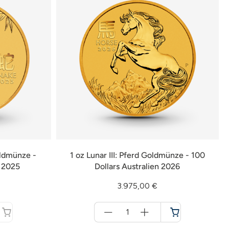
oldmünze -
1 oz Lunar III: Pferd Goldmünze - 100
n 2025
Dollars Australien 2026
3.975,00 €
Menge
für
Warenkorb