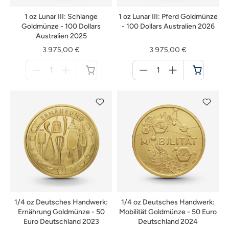
1 oz Lunar III: Schlange
1 oz Lunar III: Pferd Goldmünze
Goldmünze - 100 Dollars
- 100 Dollars Australien 2026
Australien 2025
3.975,00 €
3.975,00 €
Menge
Menge
für
für
nicht
Warenkorb
verfügbar
1/4 oz Deutsches Handwerk:
1/4 oz Deutsches Handwerk:
Ernährung Goldmünze - 50
Mobilität Goldmünze - 50 Euro
Euro Deutschland 2023
Deutschland 2024