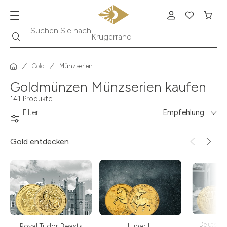
Suche
Suchen Sie nach
Krügerrand
Gold
Münzserien
Goldmünzen Münzserien kaufen
141 Produkte
Filter
Empfehlung
Gold
entdecken
Deutsch
Royal Tudor Beasts
Lunar III