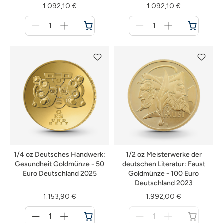
1.092,10 €
1.092,10 €
Menge
Menge
für
für
Warenkorb
Warenkorb
1/4 oz Deutsches Handwerk:
1/2 oz Meisterwerke der
Gesundheit Goldmünze - 50
deutschen Literatur: Faust
Euro Deutschland 2025
Goldmünze - 100 Euro
Deutschland 2023
1.153,90 €
1.992,00 €
Menge
Menge
für
für