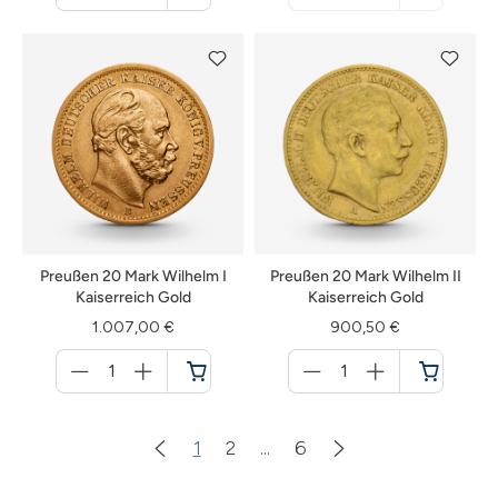
Warenkorb
nicht
verfügbar
Preußen 20 Mark Wilhelm I
Preußen 20 Mark Wilhelm II
Kaiserreich Gold
Kaiserreich Gold
1.007,00 €
900,50 €
Menge
Menge
für
für
Warenkorb
Warenkorb
1
2
...
6