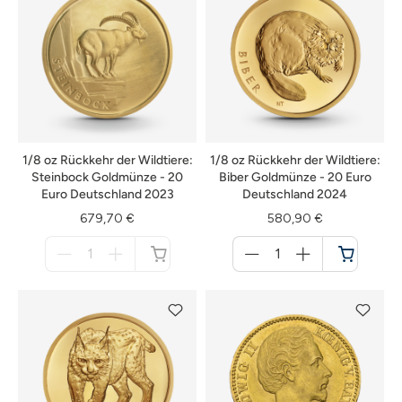
1/8 oz Rückkehr der Wildtiere:
1/8 oz Rückkehr der Wildtiere:
Steinbock Goldmünze - 20
Biber Goldmünze - 20 Euro
Euro Deutschland 2023
Deutschland 2024
679,70 €
580,90 €
Menge
Menge
für
für
nicht
Warenkorb
verfügbar