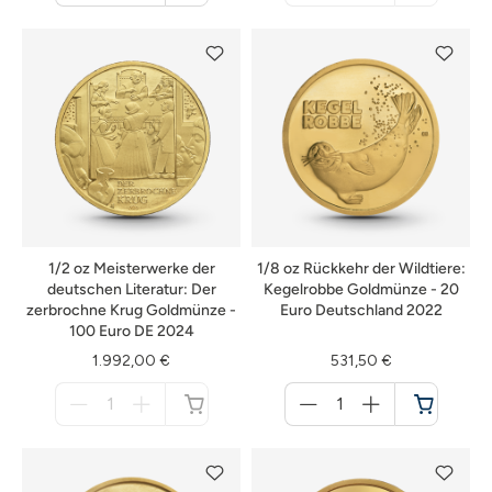
Warenkorb
nicht
verfügbar
1/2 oz Meisterwerke der
1/8 oz Rückkehr der Wildtiere:
deutschen Literatur: Der
Kegelrobbe Goldmünze - 20
zerbrochne Krug Goldmünze -
Euro Deutschland 2022
100 Euro DE 2024
1.992,00 €
531,50 €
Menge
Menge
für
für
nicht
Warenkorb
verfügbar