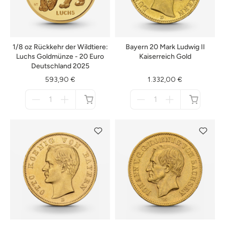
1/8 oz Rückkehr der Wildtiere:
Bayern 20 Mark Ludwig II
Luchs Goldmünze - 20 Euro
Kaiserreich Gold
Deutschland 2025
593,90 €
1.332,00 €
Menge
Menge
für
für
nicht
nicht
verfügbar
verfügbar