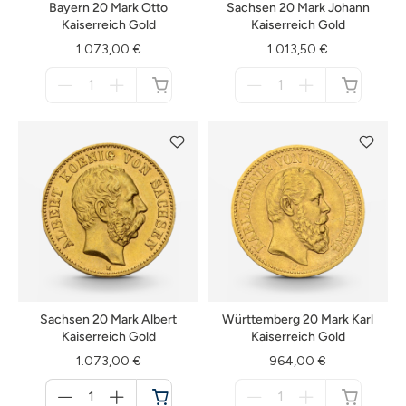
Bayern 20 Mark Otto
Sachsen 20 Mark Johann
Kaiserreich Gold
Kaiserreich Gold
1.073,00 €
1.013,50 €
Menge
Menge
für
für
nicht
nicht
verfügbar
verfügbar
Sachsen 20 Mark Albert
Württemberg 20 Mark Karl
Kaiserreich Gold
Kaiserreich Gold
1.073,00 €
964,00 €
Menge
Menge
für
für