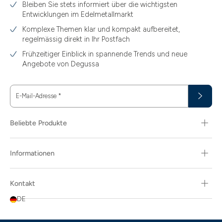
Bleiben Sie stets informiert über die wichtigsten
1.49
Entwicklungen im Edelmetallmarkt
1.87
Komplexe Themen klar und kompakt aufbereitet,
regelmässig direkt in Ihr Postfach
11.61
Frühzeitiger Einblick in spannende Trends und neue
15
Angebote von Degussa
15.55
E-Mail-Adresse
*
15.60
18.30
Beliebte Produkte
29.03
Informationen
3.10
3.43
Kontakt
3.58
DE
3.66