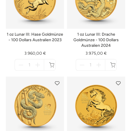
1 oz Lunar III: Hase Goldmünze
1 oz Lunar III: Drache
- 100 Dollars Australien 2023
Goldmünze - 100 Dollars
Australien 2024
3.960,00 €
3.975,00 €
Menge
Menge
für
für
nicht
nicht
verfügbar
verfügbar