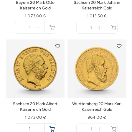
Bayern 20 Mark Otto
Sachsen 20 Mark Johann
Kaiserreich Gold
Kaiserreich Gold
1.073,00 €
1.013,50 €
Menge
Menge
für
für
nicht
nicht
verfügbar
verfügbar
Sachsen 20 Mark Albert
Württemberg 20 Mark Karl
Kaiserreich Gold
Kaiserreich Gold
1.073,00 €
964,00 €
Menge
Menge
für
für