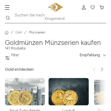
Suche
Suchen Sie nach
Krügerrand
Gold
Münzserien
Goldmünzen Münzserien kaufen
141 Produkte
Filter
Empfehlung
Gold
entdecken
Deutsch
Royal Tudor Beasts
Lunar III