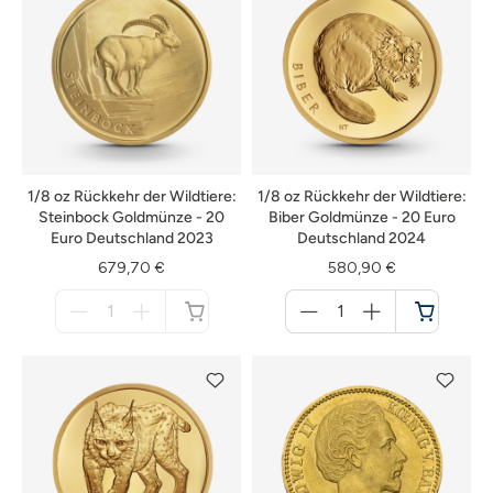
1/8 oz Rückkehr der Wildtiere:
1/8 oz Rückkehr der Wildtiere:
Steinbock Goldmünze - 20
Biber Goldmünze - 20 Euro
Euro Deutschland 2023
Deutschland 2024
679,70 €
580,90 €
Menge
Menge
für
für
nicht
Warenkorb
verfügbar