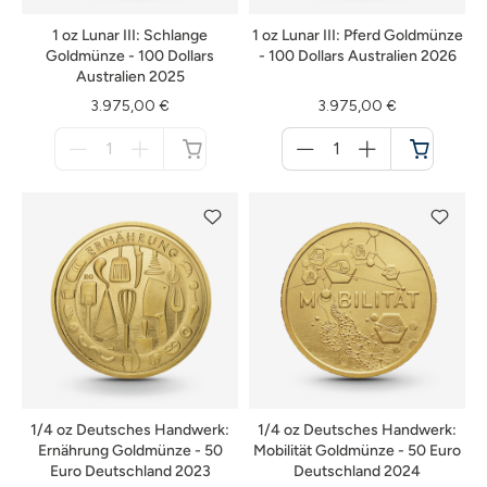
1 oz Lunar III: Schlange
1 oz Lunar III: Pferd Goldmünze
Goldmünze - 100 Dollars
- 100 Dollars Australien 2026
Australien 2025
3.975,00 €
3.975,00 €
Menge
Menge
für
für
nicht
Warenkorb
verfügbar
1/4 oz Deutsches Handwerk:
1/4 oz Deutsches Handwerk:
Ernährung Goldmünze - 50
Mobilität Goldmünze - 50 Euro
Euro Deutschland 2023
Deutschland 2024