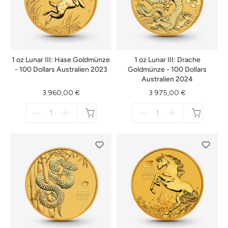
1 oz Lunar III: Hase Goldmünze
1 oz Lunar III: Drache
- 100 Dollars Australien 2023
Goldmünze - 100 Dollars
Australien 2024
3.960,00 €
3.975,00 €
Menge
Menge
für
für
nicht
nicht
verfügbar
verfügbar