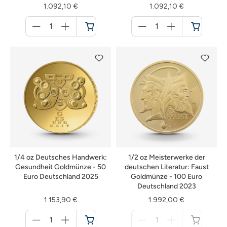
1.092,10 €
1.092,10 €
Menge
Menge
für
für
Warenkorb
Warenkorb
1/4 oz Deutsches Handwerk:
1/2 oz Meisterwerke der
Gesundheit Goldmünze - 50
deutschen Literatur: Faust
Euro Deutschland 2025
Goldmünze - 100 Euro
Deutschland 2023
1.153,90 €
1.992,00 €
Menge
Menge
für
für