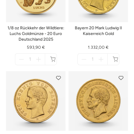
1/8 oz Rückkehr der Wildtiere:
Bayern 20 Mark Ludwig II
Luchs Goldmünze - 20 Euro
Kaiserreich Gold
Deutschland 2025
593,90 €
1.332,00 €
Menge
Menge
für
für
nicht
nicht
verfügbar
verfügbar