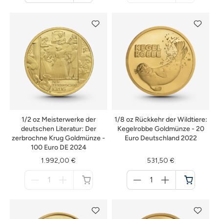
Warenkorb
nicht
verfügbar
1/2 oz Meisterwerke der
1/8 oz Rückkehr der Wildtiere:
deutschen Literatur: Der
Kegelrobbe Goldmünze - 20
zerbrochne Krug Goldmünze -
Euro Deutschland 2022
100 Euro DE 2024
1.992,00 €
531,50 €
Menge
Menge
für
für
nicht
Warenkorb
verfügbar