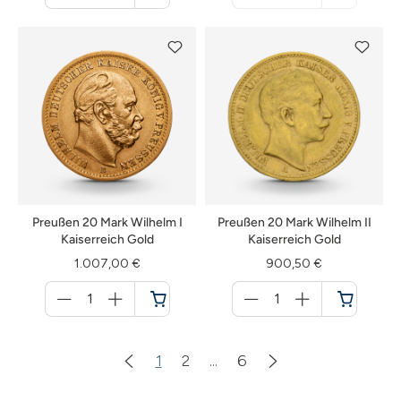
Warenkorb
nicht
verfügbar
Preußen 20 Mark Wilhelm I
Preußen 20 Mark Wilhelm II
Kaiserreich Gold
Kaiserreich Gold
1.007,00 €
900,50 €
Menge
Menge
für
für
Warenkorb
Warenkorb
1
2
...
6