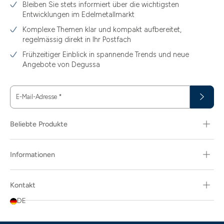
Bleiben Sie stets informiert über die wichtigsten
1.49
Entwicklungen im Edelmetallmarkt
1.87
Komplexe Themen klar und kompakt aufbereitet,
regelmässig direkt in Ihr Postfach
11.61
Frühzeitiger Einblick in spannende Trends und neue
15
Angebote von Degussa
15.55
E-Mail-Adresse
*
15.60
18.30
Beliebte Produkte
29.03
Informationen
3.10
3.43
Kontakt
3.58
DE
3.66