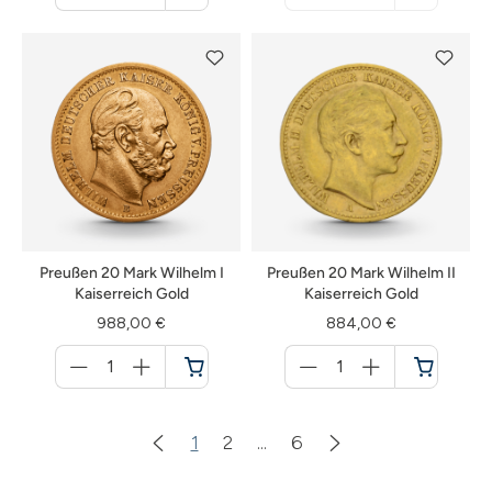
Warenkorb
nicht
verfügbar
Preußen 20 Mark Wilhelm I
Preußen 20 Mark Wilhelm II
Kaiserreich Gold
Kaiserreich Gold
988,00 €
884,00 €
Menge
Menge
für
für
Warenkorb
Warenkorb
1
2
...
6