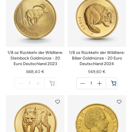
1/8 oz Rückkehr der Wildtiere:
1/8 oz Rückkehr der Wildtiere:
Steinbock Goldmünze - 20
Biber Goldmünze - 20 Euro
Euro Deutschland 2023
Deutschland 2024
668,40 €
569,60 €
Menge
Menge
für
für
nicht
Warenkorb
verfügbar