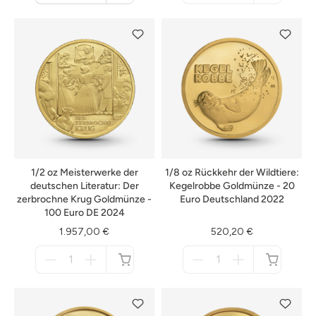
Warenkorb
nicht
verfügbar
1/2 oz Meisterwerke der
1/8 oz Rückkehr der Wildtiere:
deutschen Literatur: Der
Kegelrobbe Goldmünze - 20
zerbrochne Krug Goldmünze -
Euro Deutschland 2022
100 Euro DE 2024
1.957,00 €
520,20 €
Menge
Menge
für
für
nicht
nicht
verfügbar
verfügbar