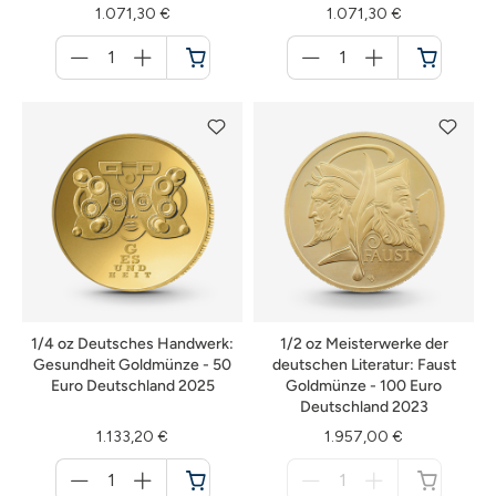
1.071,30 €
1.071,30 €
Menge
Menge
für
für
Warenkorb
Warenkorb
1/4 oz Deutsches Handwerk:
1/2 oz Meisterwerke der
Gesundheit Goldmünze - 50
deutschen Literatur: Faust
Euro Deutschland 2025
Goldmünze - 100 Euro
Deutschland 2023
1.133,20 €
1.957,00 €
Menge
Menge
für
für