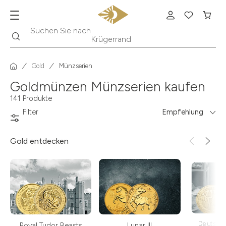
Suche
Suchen Sie nach
Krügerrand
Gold
Münzserien
Goldmünzen Münzserien kaufen
141 Produkte
Filter
Empfehlung
Gold
entdecken
Deutsch
Royal Tudor Beasts
Lunar III