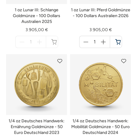
1 oz Lunar III: Schlange
1 oz Lunar III: Pferd Goldmünze
Goldmünze - 100 Dollars
- 100 Dollars Australien 2026
Australien 2025
3.905,00 €
3.905,00 €
Menge
Menge
für
für
nicht
Warenkorb
verfügbar
1/4 oz Deutsches Handwerk:
1/4 oz Deutsches Handwerk:
Ernährung Goldmünze - 50
Mobilität Goldmünze - 50 Euro
Euro Deutschland 2023
Deutschland 2024