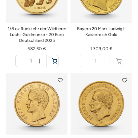
1/8 oz Rückkehr der Wildtiere:
Bayern 20 Mark Ludwig II
Luchs Goldmünze - 20 Euro
Kaiserreich Gold
Deutschland 2025
582,60 €
1.309,00 €
Menge
Menge
für
für
Warenkorb
nicht
verfügbar