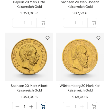
Bayern 20 Mark Otto
Sachsen 20 Mark Johann
Kaiserreich Gold
Kaiserreich Gold
1.053,00 €
997,50 €
Menge
Menge
für
für
nicht
nicht
verfügbar
verfügbar
Sachsen 20 Mark Albert
Württemberg 20 Mark Karl
Kaiserreich Gold
Kaiserreich Gold
1.053,00 €
948,00 €
Menge
Menge
für
für