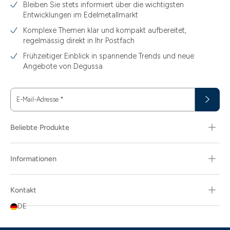
Bleiben Sie stets informiert über die wichtigsten
1.49
Entwicklungen im Edelmetallmarkt
1.87
Komplexe Themen klar und kompakt aufbereitet,
regelmässig direkt in Ihr Postfach
11.61
Frühzeitiger Einblick in spannende Trends und neue
15
Angebote von Degussa
15.55
E-Mail-Adresse
*
15.60
18.30
Beliebte Produkte
29.03
Informationen
3.10
3.43
Kontakt
3.58
DE
3.66