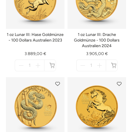
1 oz Lunar III: Hase Goldmünze
1 oz Lunar III: Drache
- 100 Dollars Australien 2023
Goldmünze - 100 Dollars
Australien 2024
3.889,00 €
3.905,00 €
Menge
Menge
für
für
nicht
nicht
verfügbar
verfügbar