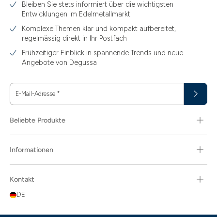
Bleiben Sie stets informiert über die wichtigsten
1.49
Entwicklungen im Edelmetallmarkt
1.87
Komplexe Themen klar und kompakt aufbereitet,
regelmässig direkt in Ihr Postfach
11.61
Frühzeitiger Einblick in spannende Trends und neue
15
Angebote von Degussa
15.55
E-Mail-Adresse
*
15.60
18.30
Beliebte Produkte
29.03
Informationen
3.10
3.43
Kontakt
3.58
DE
3.66