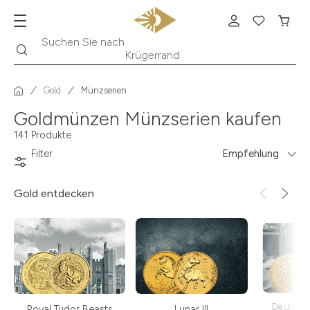
Suche
Suchen Sie nach
Krügerrand
Gold
Münzserien
Goldmünzen Münzserien kaufen
141 Produkte
Filter
Empfehlung
Gold
entdecken
Deutsch
Royal Tudor Beasts
Lunar III