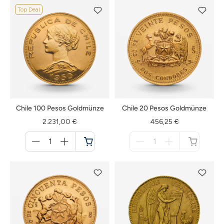
Top Deal
Chile 100 Pesos Goldmünze
Chile 20 Pesos Goldmünze
2.231,00 €
456,25 €
Menge
Menge
für
für
Warenkorb
nicht
verfügbar