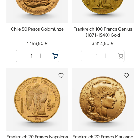
Chile 50 Pesos Goldmünze
Frankreich 100 Francs Genius
(1871-1940) Gold
1.158,50 €
3.814,50 €
Menge
Menge
für
für
Warenkorb
nicht
verfügbar
Frankreich 20 Francs Napoleon
Frankreich 20 Francs Marianne