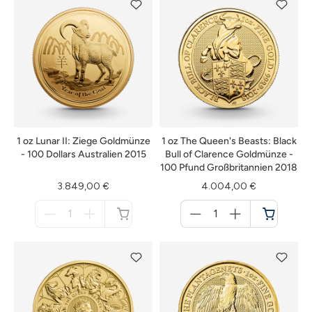
1 oz Lunar II: Ziege Goldmünze
1 oz The Queen's Beasts: Black
- 100 Dollars Australien 2015
Bull of Clarence Goldmünze -
100 Pfund Großbritannien 2018
3.849,00 €
4.004,00 €
Menge
Menge
für
für
nicht
Warenkorb
verfügbar