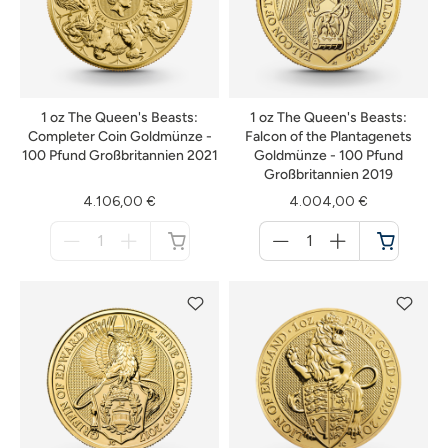
1 oz The Queen's Beasts:
1 oz The Queen's Beasts:
Completer Coin Goldmünze -
Falcon of the Plantagenets
100 Pfund Großbritannien 2021
Goldmünze - 100 Pfund
Großbritannien 2019
4.106,00 €
4.004,00 €
Menge
Menge
für
für
nicht
Warenkorb
verfügbar