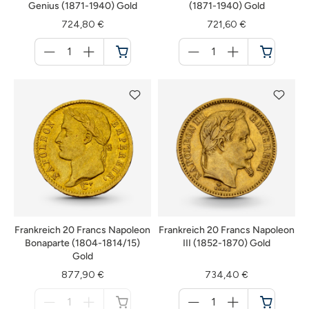
Genius (1871-1940) Gold
(1871-1940) Gold
724,80 €
721,60 €
Menge
Menge
für
für
Warenkorb
Warenkorb
Frankreich 20 Francs Napoleon
Frankreich 20 Francs Napoleon
Bonaparte (1804-1814/15)
III (1852-1870) Gold
Gold
877,90 €
734,40 €
Menge
Menge
für
für