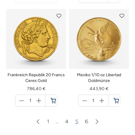
nicht
Warenkorb
verfügbar
Frankreich Republik 20 Francs
Mexiko 1/10 oz Libertad
Ceres Gold
Goldmünze
786,40 €
443,90 €
Menge
Menge
für
für
Warenkorb
Warenkorb
1
...
4
5
6