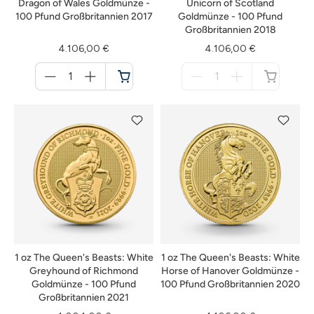
Dragon of Wales Goldmünze -
Unicorn of Scotland
100 Pfund Großbritannien 2017
Goldmünze - 100 Pfund
Großbritannien 2018
4.106,00 €
4.106,00 €
Menge
Menge
für
für
Warenkorb
nicht
verfügbar
1 oz The Queen's Beasts: White
1 oz The Queen's Beasts: White
Greyhound of Richmond
Horse of Hanover Goldmünze -
Goldmünze - 100 Pfund
100 Pfund Großbritannien 2020
Großbritannien 2021