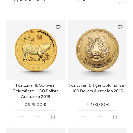
Handwer
1 oz Lunar II: Schwein
1 oz Lunar II: Tiger Goldmünze -
Goldmünze - 100 Dollars
100 Dollars Australien 2010
Australien 2019
3.929,00 €
4.403,00 €
Menge
Menge
für
für
nicht
nicht
verfügbar
verfügbar