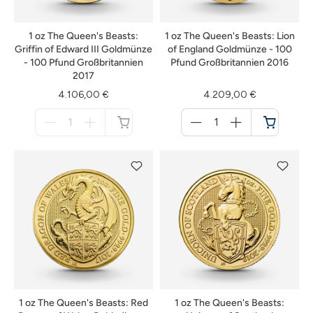
1 oz The Queen's Beasts:
1 oz The Queen's Beasts: Lion
Griffin of Edward III Goldmünze
of England Goldmünze - 100
- 100 Pfund Großbritannien
Pfund Großbritannien 2016
2017
4.106,00 €
4.209,00 €
Menge
Menge
für
für
nicht
Warenkorb
verfügbar
1 oz The Queen's Beasts: Red
1 oz The Queen's Beasts: