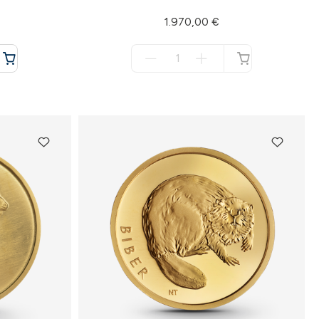
1.970,00 €
Menge
für
nicht
verfügbar