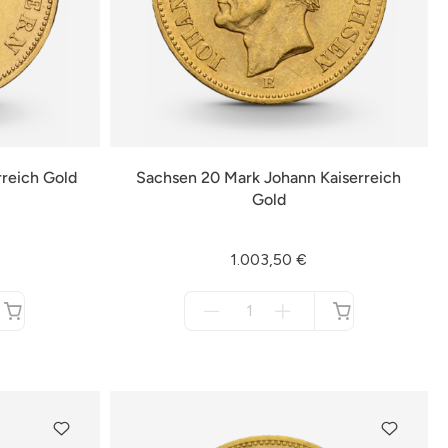
rreich Gold
Sachsen 20 Mark Johann Kaiserreich
Gold
1.003,50 €
Menge
für
nicht
verfügbar