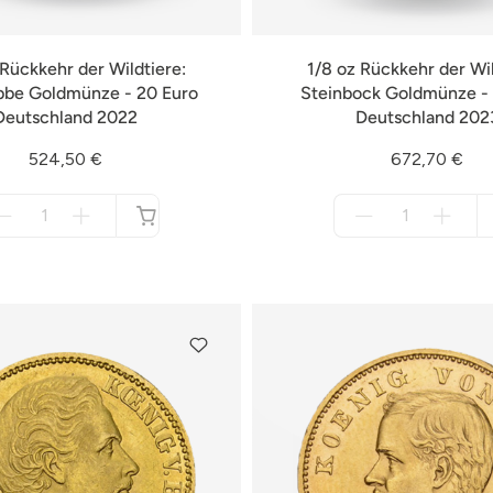
 Rückkehr der Wildtiere:
1/8 oz Rückkehr der Wil
bbe Goldmünze - 20 Euro
Steinbock Goldmünze - 
Deutschland 2022
Deutschland 202
524,50 €
672,70 €
Menge
Menge
für
für
nicht
nicht
verfügbar
verfügbar