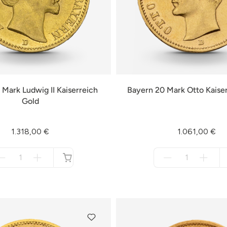
 Mark Ludwig II Kaiserreich
Bayern 20 Mark Otto Kaise
Gold
1.318,00 €
1.061,00 €
Menge
Menge
für
für
nicht
nicht
verfügbar
verfügbar