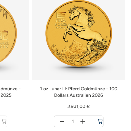
oldmünze -
1 oz Lunar III: Pferd Goldmünze - 100
n 2025
Dollars Australien 2026
3.931,00 €
Menge
für
Warenkorb