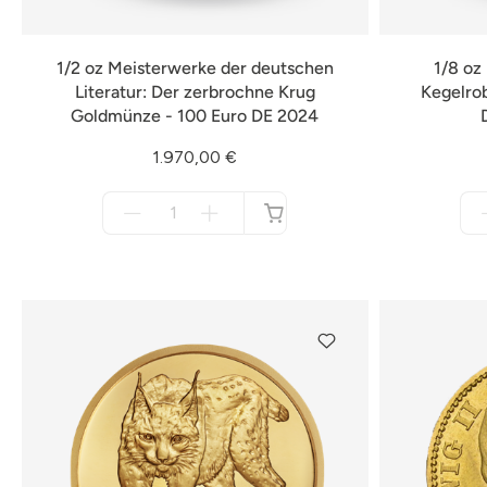
1/2 oz Meisterwerke der deutschen
1/8 oz
Literatur: Der zerbrochne Krug
Kegelro
Goldmünze - 100 Euro DE 2024
1.970,00 €
Menge
für
nicht
verfügbar