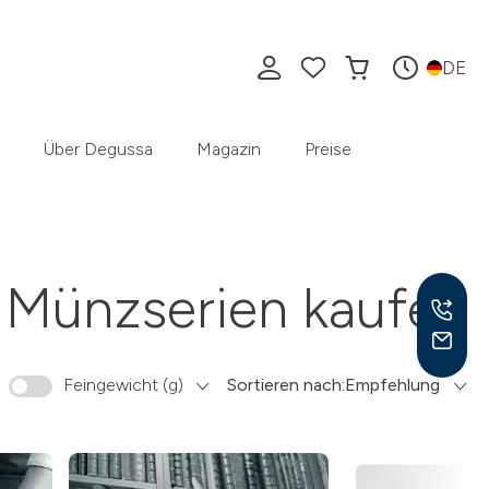
DE
Über Degussa
Magazin
Preise
Münzserien kaufen
Feingewicht (g)
Sortieren nach:
Empfehlung
Mo –
8:30