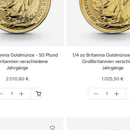
tannia Goldmünze - 50 Pfund
1/4 oz Britannia Goldmünze
ritannien verschiedene
Großbritannien versch
Jahrgänge
Jahrgänge
2.010,80 €
1.025,50 €
Menge
Menge
für
für
Warenkorb
Warenkorb