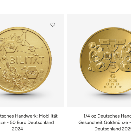
verfügbar
verfügbar
tsches Handwerk: Mobilität
1/4 oz Deutsches Han
e - 50 Euro Deutschland
Gesundheit Goldmünze -
2024
Deutschland 202