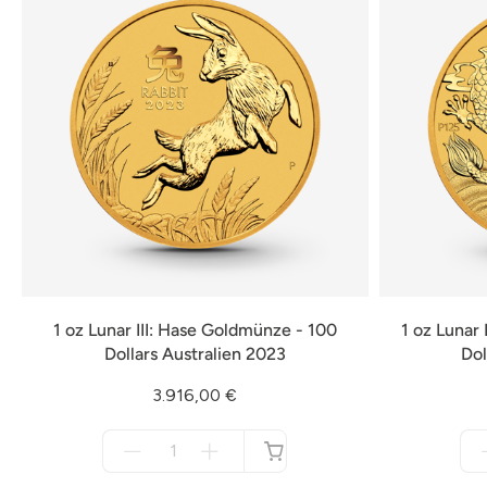
1 oz Lunar III: Hase Goldmünze - 100
1 oz Lunar
Dollars Australien 2023
Dol
3.916,00 €
Menge
für
nicht