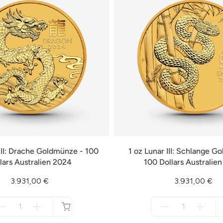
 III: Drache Goldmünze - 100
1 oz Lunar III: Schlange G
lars Australien 2024
100 Dollars Australie
3.931,00 €
3.931,00 €
Menge
Menge
für
für
nicht
nicht