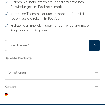
Bleiben Sie stets informiert über die wichtigsten
1.49
Entwicklungen im Edelmetallmarkt
1.87
Komplexe Themen klar und kompakt aufbereitet,
regelmässig direkt in Ihr Postfach
11.61
Frühzeitiger Einblick in spannende Trends und neue
15
Angebote von Degussa
15.55
E-Mail-Adresse
*
15.60
18.30
Beliebte Produkte
29.03
Informationen
3.10
3.43
Kontakt
3.58
DE
3.66