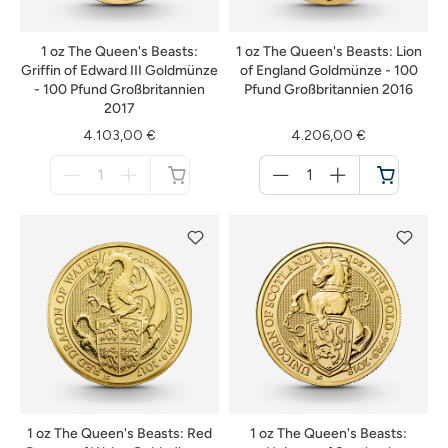
1 oz The Queen's Beasts:
1 oz The Queen's Beasts: Lion
Griffin of Edward III Goldmünze
of England Goldmünze - 100
- 100 Pfund Großbritannien
Pfund Großbritannien 2016
2017
4.103,00 €
4.206,00 €
Menge
Menge
für
für
nicht
Warenkorb
verfügbar
1 oz The Queen's Beasts: Red
1 oz The Queen's Beasts: