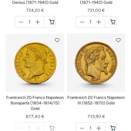
Genius (1871-1940) Gold
(1871-1940) Gold
724,20 €
721,00 €
Menge
Menge
für
für
Warenkorb
Warenkorb
Frankreich 20 Francs Napoleon
Frankreich 20 Francs Napoleon
Bonaparte (1804-1814/15)
III (1852-1870) Gold
Gold
877,40 €
733,90 €
Menge
Menge
für
für