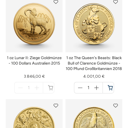
1 oz Lunar II: Ziege Goldmünze
1 oz The Queen's Beasts: Black
- 100 Dollars Australien 2015
Bull of Clarence Goldmünze -
100 Pfund Großbritannien 2018
3.846,00 €
4.001,00 €
Menge
Menge
für
für
nicht
Warenkorb
verfügbar