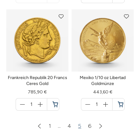
nicht
Warenkorb
verfügbar
Frankreich Republik 20 Francs
Mexiko 1/10 oz Libertad
Ceres Gold
Goldmünze
785,90 €
443,60 €
Menge
Menge
für
für
Warenkorb
Warenkorb
1
...
4
5
6