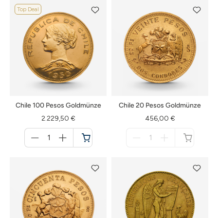
Top Deal
Chile 100 Pesos Goldmünze
Chile 20 Pesos Goldmünze
2.229,50 €
456,00 €
Menge
Menge
für
für
Warenkorb
nicht
verfügbar