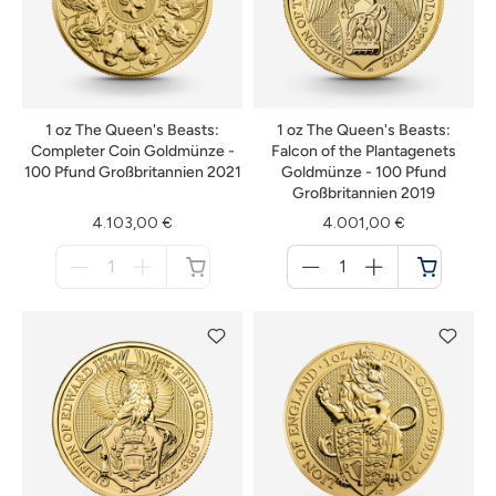
1 oz The Queen's Beasts:
1 oz The Queen's Beasts:
Completer Coin Goldmünze -
Falcon of the Plantagenets
100 Pfund Großbritannien 2021
Goldmünze - 100 Pfund
Großbritannien 2019
4.103,00 €
4.001,00 €
Menge
Menge
für
für
nicht
Warenkorb
verfügbar