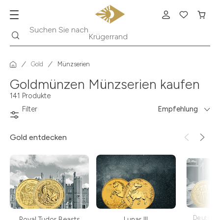
Suche
Suchen Sie nach
Krügerrand
Gold
Münzserien
Goldmünzen Münzserien kaufen
141 Produkte
Filter
Empfehlung
Gold
entdecken
Deutsch
Royal Tudor Beasts
Lunar III