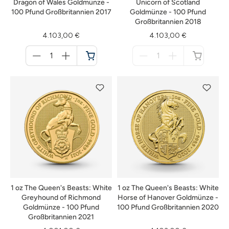
Dragon of Wales Goldmünze -
Unicorn of Scotland
100 Pfund Großbritannien 2017
Goldmünze - 100 Pfund
Großbritannien 2018
4.103,00 €
4.103,00 €
Menge
Menge
für
für
Warenkorb
nicht
verfügbar
1 oz The Queen's Beasts: White
1 oz The Queen's Beasts: White
Greyhound of Richmond
Horse of Hanover Goldmünze -
Goldmünze - 100 Pfund
100 Pfund Großbritannien 2020
Großbritannien 2021