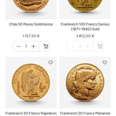
Chile 50 Pesos Goldmünze
Frankreich 100 Francs Genius
(1871-1940) Gold
1.157,50 €
3.812,00 €
Menge
Menge
für
für
Warenkorb
nicht
verfügbar
Frankreich 20 Francs Napoleon
Frankreich 20 Francs Marianne