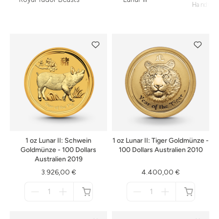
Handwer
1 oz Lunar II: Schwein
1 oz Lunar II: Tiger Goldmünze -
Goldmünze - 100 Dollars
100 Dollars Australien 2010
Australien 2019
3.926,00 €
4.400,00 €
Menge
Menge
für
für
nicht
nicht
verfügbar
verfügbar