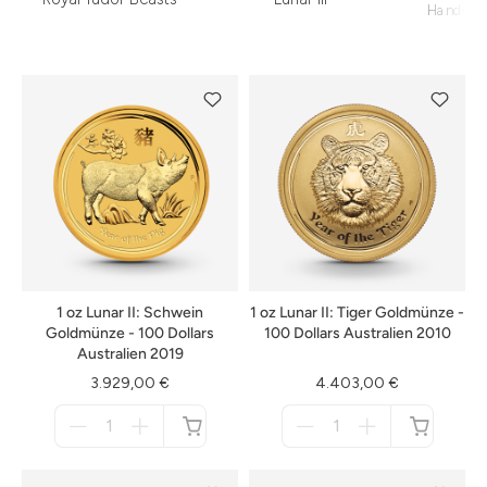
Handwer
1 oz Lunar II: Schwein
1 oz Lunar II: Tiger Goldmünze -
Goldmünze - 100 Dollars
100 Dollars Australien 2010
Australien 2019
3.929,00 €
4.403,00 €
Menge
Menge
für
für
nicht
nicht
verfügbar
verfügbar