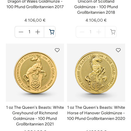
Dragon of Wales Goldmünze -
Unicorn of Scotland
100 Pfund Großbritannien 2017
Goldmünze - 100 Pfund
Großbritannien 2018
4.106,00 €
4.106,00 €
Menge
Menge
für
für
Warenkorb
nicht
verfügbar
1 oz The Queen's Beasts: White
1 oz The Queen's Beasts: White
Greyhound of Richmond
Horse of Hanover Goldmünze -
Goldmünze - 100 Pfund
100 Pfund Großbritannien 2020
Großbritannien 2021