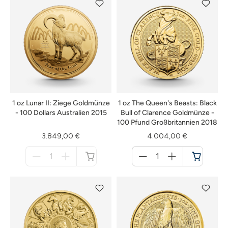
1 oz Lunar II: Ziege Goldmünze
1 oz The Queen's Beasts: Black
- 100 Dollars Australien 2015
Bull of Clarence Goldmünze -
100 Pfund Großbritannien 2018
3.849,00 €
4.004,00 €
Menge
Menge
für
für
nicht
Warenkorb
verfügbar