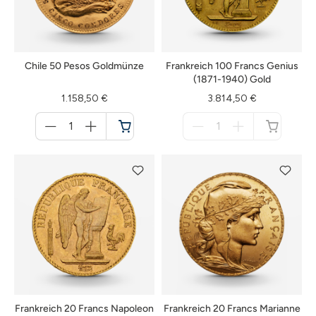
Chile 50 Pesos Goldmünze
Frankreich 100 Francs Genius
(1871-1940) Gold
1.158,50 €
3.814,50 €
Menge
Menge
für
für
Warenkorb
nicht
verfügbar
Frankreich 20 Francs Napoleon
Frankreich 20 Francs Marianne