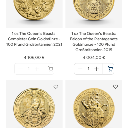
1 oz The Queen's Beasts:
1 oz The Queen's Beasts:
Completer Coin Goldmünze -
Falcon of the Plantagenets
100 Pfund Großbritannien 2021
Goldmünze - 100 Pfund
Großbritannien 2019
4.106,00 €
4.004,00 €
Menge
Menge
für
für
nicht
Warenkorb
verfügbar