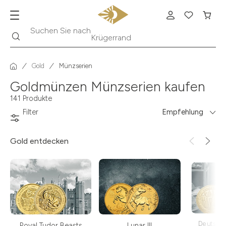
Suche
Suchen Sie nach
Krügerrand
Gold
Münzserien
Goldmünzen Münzserien kaufen
141 Produkte
Filter
Empfehlung
Gold
entdecken
Deutsch
Royal Tudor Beasts
Lunar III