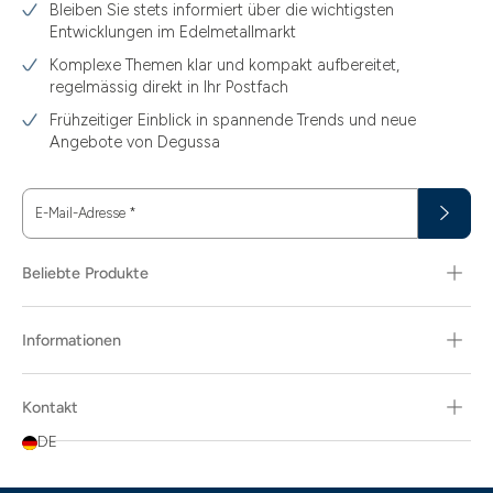
Bleiben Sie stets informiert über die wichtigsten
1.49
Entwicklungen im Edelmetallmarkt
1.87
Komplexe Themen klar und kompakt aufbereitet,
regelmässig direkt in Ihr Postfach
11.61
Frühzeitiger Einblick in spannende Trends und neue
15
Angebote von Degussa
15.55
E-Mail-Adresse
*
15.60
18.30
Beliebte Produkte
29.03
Informationen
3.10
3.43
Kontakt
3.58
DE
3.66