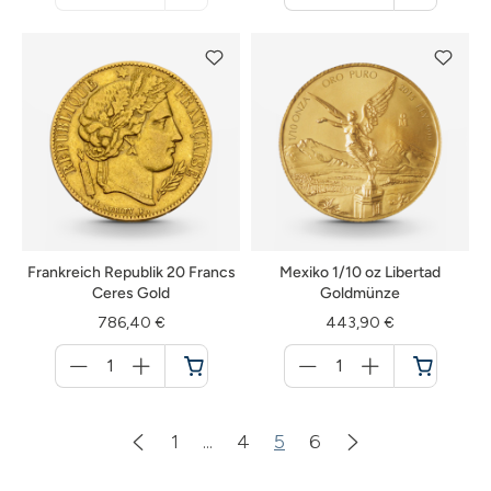
nicht
Warenkorb
verfügbar
Frankreich Republik 20 Francs
Mexiko 1/10 oz Libertad
Ceres Gold
Goldmünze
786,40 €
443,90 €
Menge
Menge
für
für
Warenkorb
Warenkorb
1
...
4
5
6