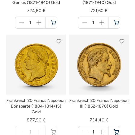
Genius (1871-1940) Gold
(1871-1940) Gold
724,80 €
721,60 €
Menge
Menge
für
für
Warenkorb
Warenkorb
Frankreich 20 Francs Napoleon
Frankreich 20 Francs Napoleon
Bonaparte (1804-1814/15)
III (1852-1870) Gold
Gold
877,90 €
734,40 €
Menge
Menge
für
für