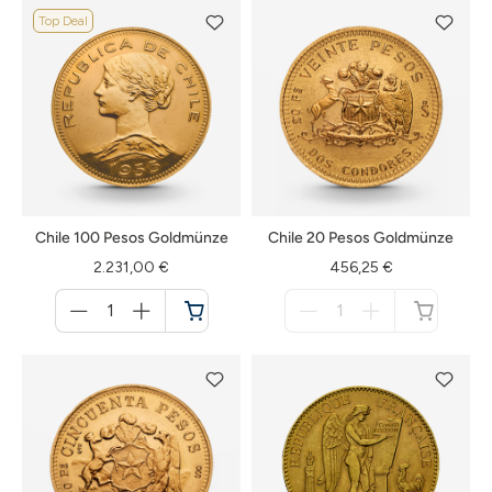
Top Deal
Chile 100 Pesos Goldmünze
Chile 20 Pesos Goldmünze
2.231,00 €
456,25 €
Menge
Menge
für
für
Warenkorb
nicht
verfügbar