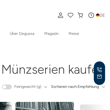
DE
Über Degussa
Magazin
Preise
Münzserien kaufen
Feingewicht (g)
Sortieren nach:
Empfehlung
Mo –
8:30