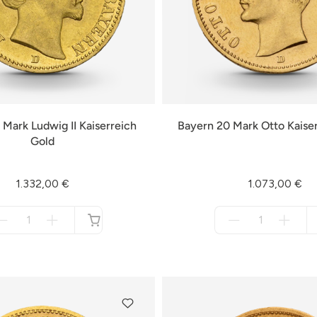
 Mark Ludwig II Kaiserreich
Bayern 20 Mark Otto Kaise
Gold
1.332,00 €
1.073,00 €
Menge
Menge
für
für
nicht
nicht
verfügbar
verfügbar