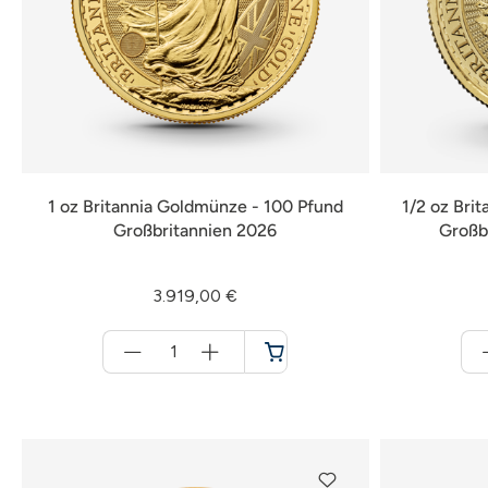
1 oz Britannia Goldmünze - 100 Pfund
1/2 oz Bri
Großbritannien 2026
Großb
3.919,00 €
Menge
für
Warenkorb