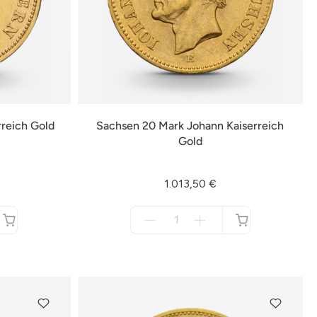
rreich Gold
Sachsen 20 Mark Johann Kaiserreich
Gold
1.013,50 €
Menge
für
nicht
verfügbar