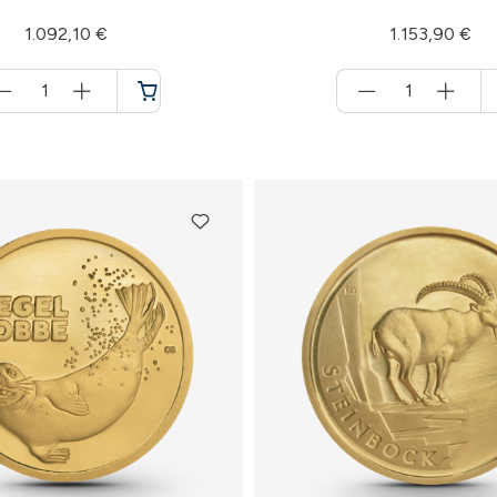
1.092,10 €
1.153,90 €
Menge
Menge
für
für
Warenkorb
Warenkorb