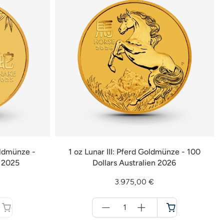
oldmünze -
1 oz Lunar III: Pferd Goldmünze - 100
n 2025
Dollars Australien 2026
3.975,00 €
Menge
für
Warenkorb