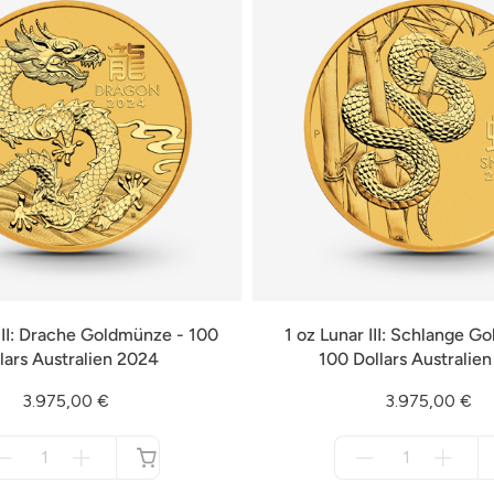
 III: Drache Goldmünze - 100
1 oz Lunar III: Schlange G
lars Australien 2024
100 Dollars Australie
3.975,00 €
3.975,00 €
Menge
Menge
für
für
nicht
nicht