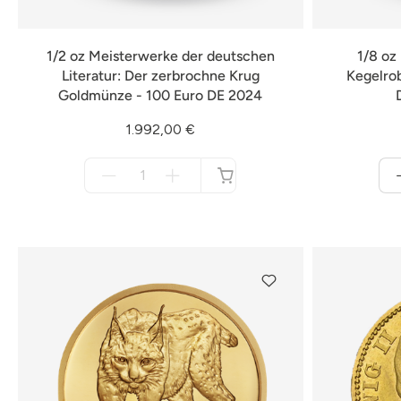
1/2 oz Meisterwerke der deutschen
1/8 oz
Literatur: Der zerbrochne Krug
Kegelro
Goldmünze - 100 Euro DE 2024
1.992,00 €
Menge
für
nicht
verfügbar