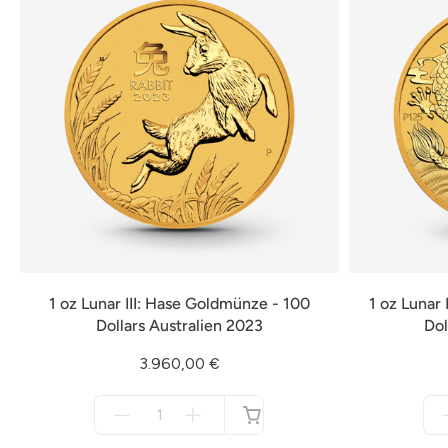
1 oz Lunar III: Hase Goldmünze - 100
1 oz Lunar
Dollars Australien 2023
Dol
3.960,00 €
Menge
für
nicht