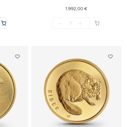
1.992,00 €
Menge
für
nicht
verfügbar