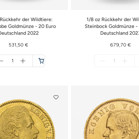
 Rückkehr der Wildtiere:
1/8 oz Rückkehr der Wil
bbe Goldmünze - 20 Euro
Steinbock Goldmünze - 
Deutschland 2022
Deutschland 202
531,50 €
679,70 €
Menge
Menge
für
für
Warenkorb
nicht
verfügbar