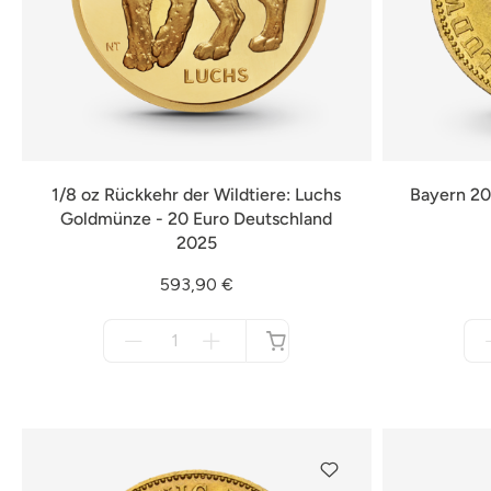
1/8 oz Rückkehr der Wildtiere: Luchs
Bayern 20
Goldmünze - 20 Euro Deutschland
2025
593,90 €
Menge
für
nicht
verfügbar