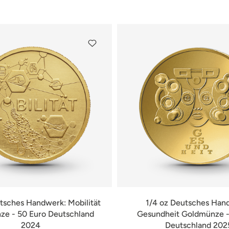
verfügbar
verfügbar
tsches Handwerk: Mobilität
1/4 oz Deutsches Han
e - 50 Euro Deutschland
Gesundheit Goldmünze -
2024
Deutschland 202