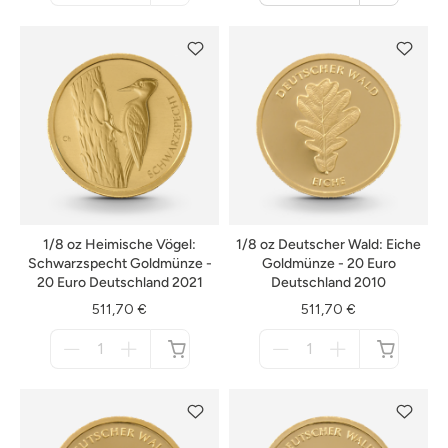
nicht
Warenkorb
verfügbar
1/8 oz Heimische Vögel:
1/8 oz Deutscher Wald: Eiche
Schwarzspecht Goldmünze -
Goldmünze - 20 Euro
20 Euro Deutschland 2021
Deutschland 2010
511,70 €
511,70 €
Menge
Menge
für
für
nicht
nicht
verfügbar
verfügbar