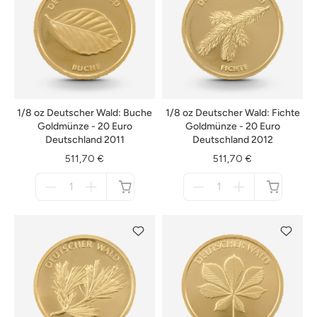
1/8 oz Deutscher Wald: Buche
1/8 oz Deutscher Wald: Fichte
Goldmünze - 20 Euro
Goldmünze - 20 Euro
Deutschland 2011
Deutschland 2012
511,70 €
511,70 €
Menge
Menge
für
für
nicht
nicht
verfügbar
verfügbar