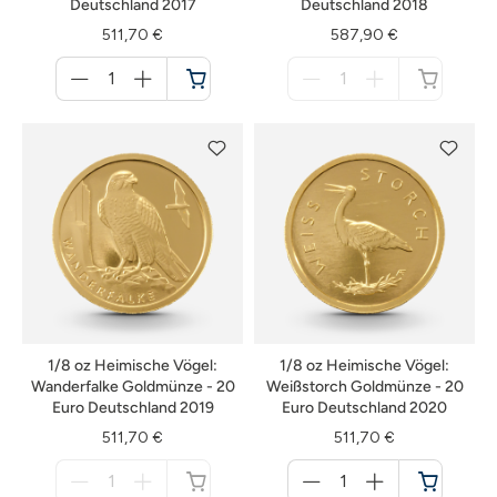
Deutschland 2017
Deutschland 2018
511,70 €
587,90 €
Menge
Menge
für
für
Warenkorb
nicht
verfügbar
1/8 oz Heimische Vögel:
1/8 oz Heimische Vögel:
Wanderfalke Goldmünze - 20
Weißstorch Goldmünze - 20
Euro Deutschland 2019
Euro Deutschland 2020
511,70 €
511,70 €
Menge
Menge
für
für