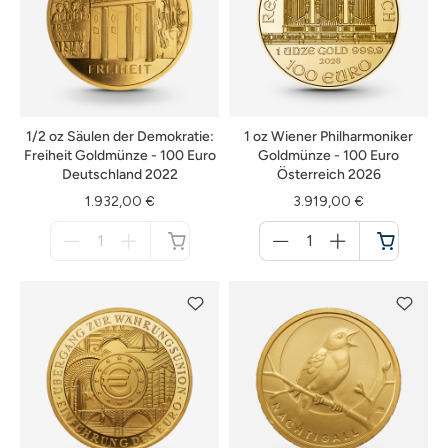
1/2 oz Säulen der Demokratie:
1 oz Wiener Philharmoniker
Freiheit Goldmünze - 100 Euro
Goldmünze - 100 Euro
Deutschland 2022
Österreich 2026
1.932,00 €
3.919,00 €
Menge
Menge
für
für
nicht
Warenkorb
verfügbar