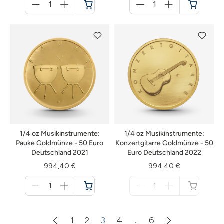
für
für
Warenkorb
Warenkorb
1/4 oz Musikinstrumente:
1/4 oz Musikinstrumente:
Pauke Goldmünze - 50 Euro
Konzertgitarre Goldmünze - 50
Deutschland 2021
Euro Deutschland 2022
994,40 €
994,40 €
Menge
Menge
für
für
Warenkorb
nicht
verfügbar
1
2
3
4
...
6