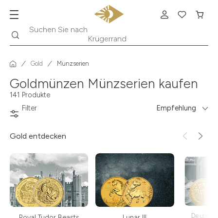
Suche
Suchen Sie nach
Krügerrand
Gold
Münzserien
Goldmünzen Münzserien kaufen
141 Produkte
Filter
Empfehlung
Gold
entdecken
Deutsch
Royal Tudor Beasts
Lunar III