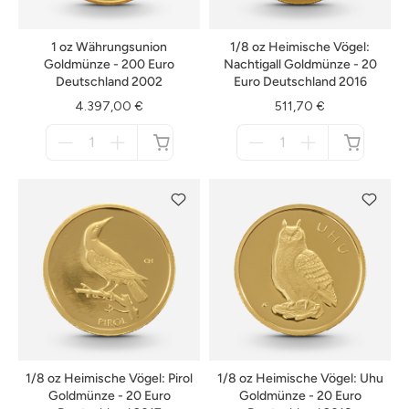
1 oz Währungsunion
1/8 oz Heimische Vögel:
Goldmünze - 200 Euro
Nachtigall Goldmünze - 20
Deutschland 2002
Euro Deutschland 2016
4.397,00 €
511,70 €
Menge
Menge
für
für
nicht
nicht
verfügbar
verfügbar
1/8 oz Heimische Vögel: Pirol
1/8 oz Heimische Vögel: Uhu
Goldmünze - 20 Euro
Goldmünze - 20 Euro