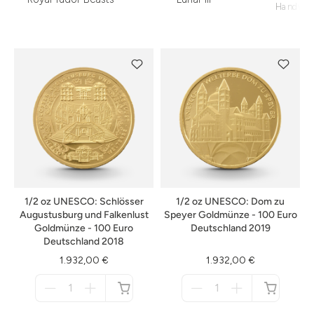
Handwer
1/2 oz UNESCO: Schlösser
1/2 oz UNESCO: Dom zu
Augustusburg und Falkenlust
Speyer Goldmünze - 100 Euro
Goldmünze - 100 Euro
Deutschland 2019
Deutschland 2018
1.932,00 €
1.932,00 €
Menge
Menge
für
für
nicht
nicht