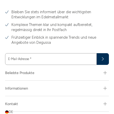
Bleiben Sie stets informiert über die wichtigsten
1.49
Entwicklungen im Edelmetallmarkt
1.87
Komplexe Themen klar und kompakt aufbereitet,
regelmässig direkt in Ihr Postfach
11.61
Frühzeitiger Einblick in spannende Trends und neue
15
Angebote von Degussa
15.55
E-Mail-Adresse
*
15.60
18.30
Beliebte Produkte
29.03
Informationen
3.10
3.43
Kontakt
3.58
DE