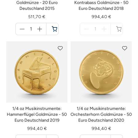
Goldmünze - 20 Euro
Kontrabass Goldmünze - 50
Deutschland 2015
Euro Deutschland 2018
511,70 €
994,40 €
Menge
Menge
für
für
Warenkorb
nicht
verfügbar
1/4 oz Musikinstrumente:
1/4 oz Musikinstrumente:
Hammerflügel Goldmünze - 50
Orchesterhorn Goldmünze - 50
Euro Deutschland 2019
Euro Deutschland 2020
994,40 €
994,40 €
Menge
Menge