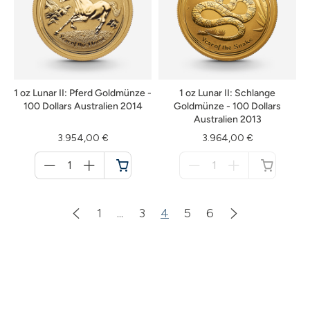
1 oz Lunar II: Pferd Goldmünze -
1 oz Lunar II: Schlange
100 Dollars Australien 2014
Goldmünze - 100 Dollars
Australien 2013
3.954,00 €
3.964,00 €
Menge
Menge
für
für
Warenkorb
nicht
verfügbar
1
...
3
4
5
6