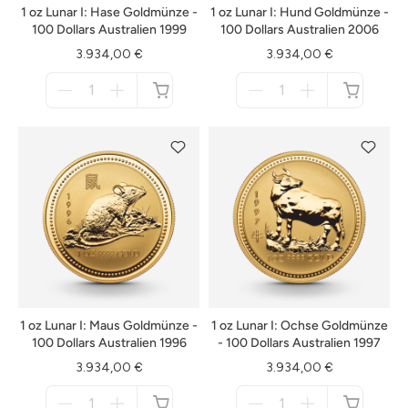
1 oz Lunar I: Hase Goldmünze -
1 oz Lunar I: Hund Goldmünze -
100 Dollars Australien 1999
100 Dollars Australien 2006
3.934,00 €
3.934,00 €
Menge
Menge
für
für
nicht
nicht
verfügbar
verfügbar
1 oz Lunar I: Maus Goldmünze -
1 oz Lunar I: Ochse Goldmünze
100 Dollars Australien 1996
- 100 Dollars Australien 1997
3.934,00 €
3.934,00 €
Menge
Menge