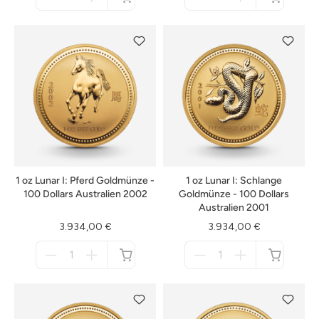
für
für
nicht
nicht
verfügbar
verfügbar
1 oz Lunar I: Pferd Goldmünze -
1 oz Lunar I: Schlange
100 Dollars Australien 2002
Goldmünze - 100 Dollars
Australien 2001
3.934,00 €
3.934,00 €
Menge
Menge
für
für
nicht
nicht
verfügbar
verfügbar