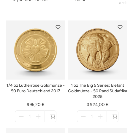
Handwer
1/4 oz Lutherrose Goldmünze -
1 oz The Big 5 Series: Elefant
50 Euro Deutschland 2017
Goldmünze - 50 Rand Südafrika
2025
995,20 €
3.924,00 €
Menge
Menge
für
für
nicht
nicht
verfügbar
verfügbar