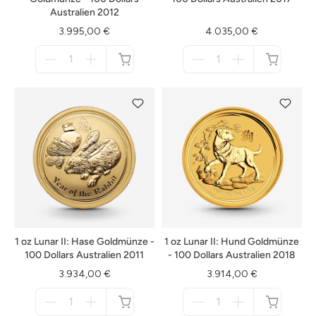
Australien 2012
3.995,00 €
4.035,00 €
Menge
Menge
für
für
nicht
nicht
verfügbar
verfügbar
1 oz Lunar II: Hase Goldmünze -
1 oz Lunar II: Hund Goldmünze
100 Dollars Australien 2011
- 100 Dollars Australien 2018
3.934,00 €
3.914,00 €
Menge
Menge
für
für