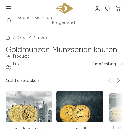
Suche
Suchen Sie nach
Krügerrand
Gold
Münzserien
Goldmünzen Münzserien kaufen
141 Produkte
Filter
Empfehlung
Gold
entdecken
Deutsch
Royal Tudor Beasts
Lunar III