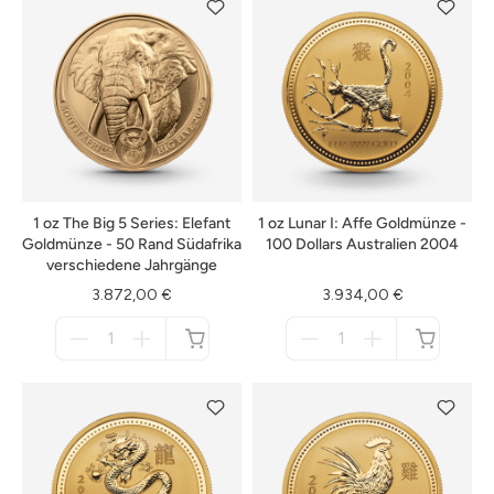
1 oz The Big 5 Series: Elefant
1 oz Lunar I: Affe Goldmünze -
Goldmünze - 50 Rand Südafrika
100 Dollars Australien 2004
verschiedene Jahrgänge
3.872,00 €
3.934,00 €
Menge
Menge
für
für
nicht
nicht
verfügbar
verfügbar