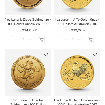
1 oz Lunar I: Ziege Goldmünze -
1 oz Lunar II: Affe Goldmünze -
100 Dollars Australien 2003
100 Dollars Australien 2016
3.934,00 €
3.939,00 €
Menge
Menge
für
für
nicht
nicht
verfügbar
verfügbar
1 oz Lunar II: Drache
1 oz Lunar II: Hahn Goldmünze -
Goldmünze - 100 Dollars
100 Dollars Australien 2017