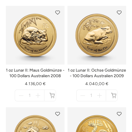
nicht
nicht
verfügbar
verfügbar
1 oz Lunar II: Maus Goldmünze -
1 oz Lunar II: Ochse Goldmünze
100 Dollars Australien 2008
- 100 Dollars Australien 2009
4.136,00 €
4.040,00 €
Menge
Menge
für
für
nicht
nicht
verfügbar
verfügbar