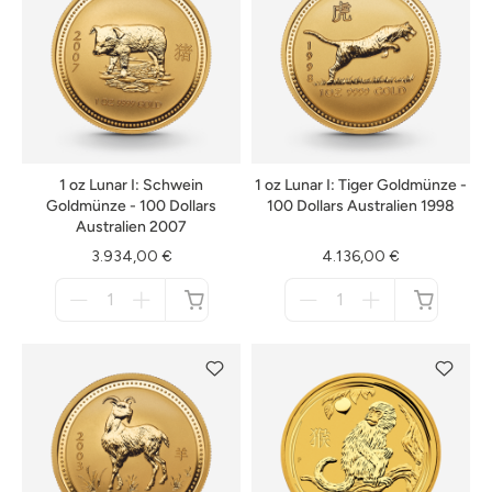
1 oz Lunar I: Schwein
1 oz Lunar I: Tiger Goldmünze -
Goldmünze - 100 Dollars
100 Dollars Australien 1998
Australien 2007
3.934,00 €
4.136,00 €
Menge
Menge
für
für
nicht
nicht
verfügbar
verfügbar