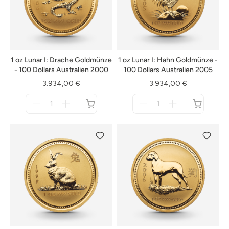
1 oz Lunar I: Drache Goldmünze
1 oz Lunar I: Hahn Goldmünze -
- 100 Dollars Australien 2000
100 Dollars Australien 2005
3.934,00 €
3.934,00 €
Menge
Menge
für
für
nicht
nicht
verfügbar
verfügbar