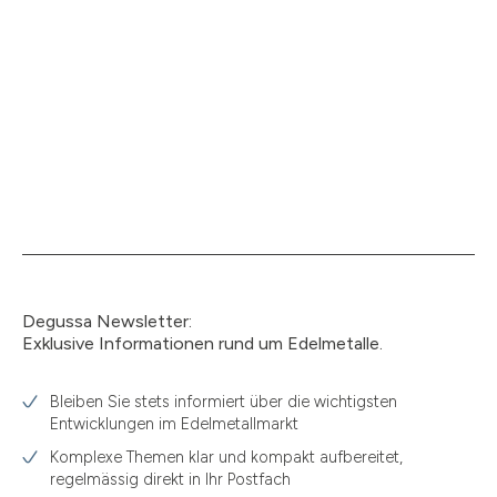
Degussa Newsletter:
Exklusive Informationen rund um Edelmetalle.
Bleiben Sie stets informiert über die wichtigsten
1.49
Entwicklungen im Edelmetallmarkt
1.87
Komplexe Themen klar und kompakt aufbereitet,
regelmässig direkt in Ihr Postfach
11.61