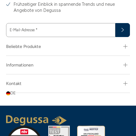
Frühzeitiger Einblick in spannende Trends und neue
15
Angebote von Degussa
15.55
E-Mail-Adresse
*
15.60
18.30
Beliebte Produkte
29.03
Informationen
3.10
3.43
Kontakt
3.58
DE
3.66
3.74
3.87
3.89