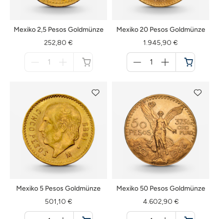
Mexiko 2,5 Pesos Goldmünze
Mexiko 20 Pesos Goldmünze
252,80 €
1.945,90 €
Menge
Menge
für
für
nicht
Warenkorb
verfügbar
Mexiko 5 Pesos Goldmünze
Mexiko 50 Pesos Goldmünze
501,10 €
4.602,90 €
Menge
Menge