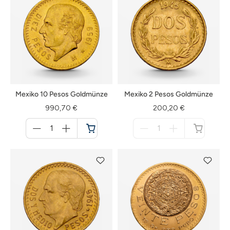
Mexiko 10 Pesos Goldmünze
Mexiko 2 Pesos Goldmünze
990,70 €
200,20 €
Menge
Menge
für
für
Warenkorb
nicht
verfügbar