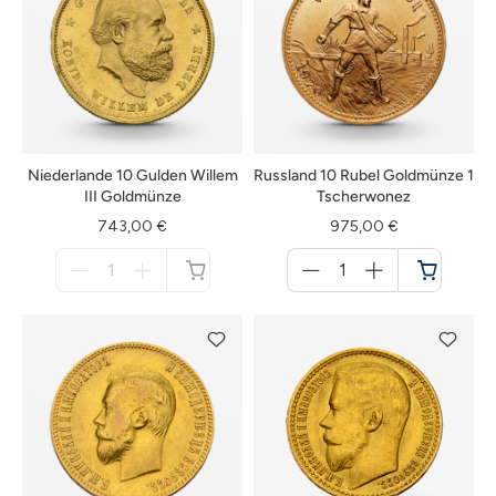
Niederlande 10 Gulden Willem
Russland 10 Rubel Goldmünze 1
III Goldmünze
Tscherwonez
743,00 €
975,00 €
Menge
Menge
für
für
nicht
Warenkorb
verfügbar