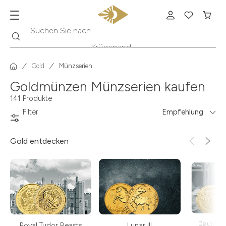
Suche
Suchen Sie nach
Krügerrand
Gold
Münzserien
Goldmünzen Münzserien kaufen
141 Produkte
Filter
Empfehlung
Gold
entdecken
Deutsch
Royal Tudor Beasts
Lunar III