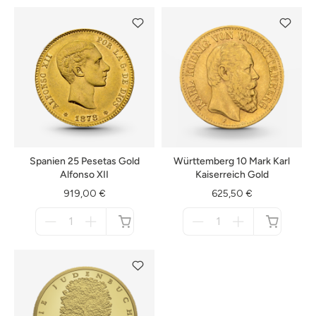
Spanien 25 Pesetas Gold
Württemberg 10 Mark Karl
Alfonso XII
Kaiserreich Gold
919,00 €
625,50 €
Menge
Menge
für
für
nicht
nicht
verfügbar
verfügbar