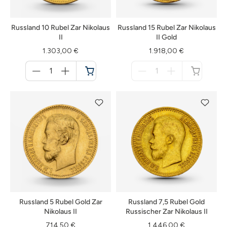
Russland 10 Rubel Zar Nikolaus
Russland 15 Rubel Zar Nikolaus
II
II Gold
1.303,00 €
1.918,00 €
Menge
Menge
für
für
Warenkorb
nicht
verfügbar
Russland 5 Rubel Gold Zar
Russland 7,5 Rubel Gold
Nikolaus II
Russischer Zar Nikolaus II
714,50 €
1.446,00 €