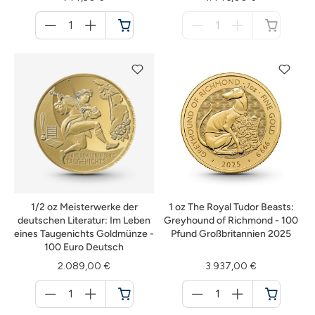
Menge
Menge
für
für
Warenkorb
nicht
verfügbar
1/2 oz Meisterwerke der
1 oz The Royal Tudor Beasts:
deutschen Literatur: Im Leben
Greyhound of Richmond - 100
eines Taugenichts Goldmünze -
Pfund Großbritannien 2025
100 Euro Deutsch
2.089,00 €
3.937,00 €
Menge
Menge
für
für
Warenkorb
Warenkorb