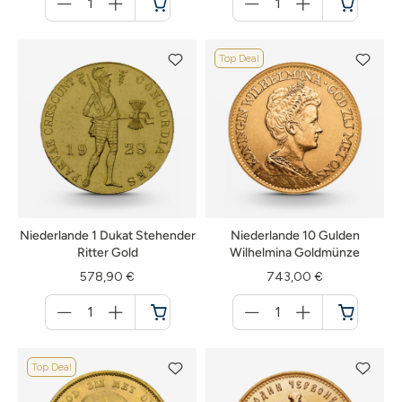
für
für
Warenkorb
Warenkorb
Top Deal
Niederlande 1 Dukat Stehender
Niederlande 10 Gulden
Ritter Gold
Wilhelmina Goldmünze
578,90 €
743,00 €
Menge
Menge
für
für
Warenkorb
Warenkorb
Top Deal