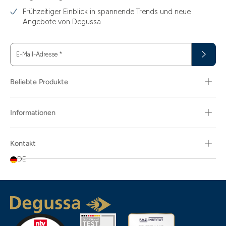
11.61
Frühzeitiger Einblick in spannende Trends und neue
15
Angebote von Degussa
15.55
E-Mail-Adresse
*
15.60
18.30
Beliebte Produkte
29.03
Informationen
3.10
3.43
Kontakt
3.58
DE
3.66
3.74
3.87
3.89