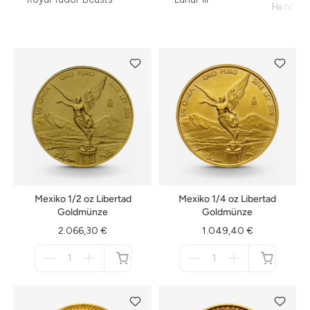
Handwer
Mexiko 1/2 oz Libertad
Mexiko 1/4 oz Libertad
Goldmünze
Goldmünze
2.066,30 €
1.049,40 €
Menge
Menge
für
für
nicht
nicht
verfügbar
verfügbar