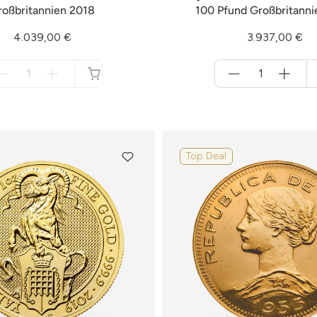
roßbritannien 2018
100 Pfund Großbritanni
4.039,00 €
3.937,00 €
Menge
Menge
für
für
nicht
Warenkorb
verfügbar
Top Deal