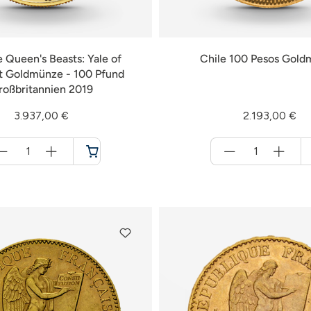
e Queen's Beasts: Yale of
Chile 100 Pesos Gol
t Goldmünze - 100 Pfund
roßbritannien 2019
3.937,00 €
2.193,00 €
Menge
Menge
für
für
Warenkorb
Warenkorb