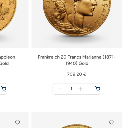
apoleon
Frankreich 20 Francs Marianne (1871-
Gold
1940) Gold
709,20 €
Menge
für
Warenkorb