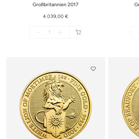
Großbritannien 2017
G
4.039,00 €
Menge
für
nicht
verfügbar