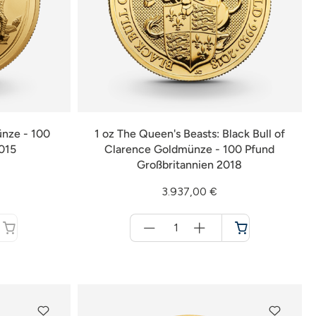
ünze - 100
1 oz The Queen's Beasts: Black Bull of
2015
Clarence Goldmünze - 100 Pfund
Großbritannien 2018
3.937,00 €
Menge
für
Warenkorb