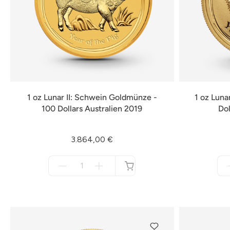
1 oz Lunar II: Schwein Goldmünze -
1 oz Luna
100 Dollars Australien 2019
Dol
3.864,00 €
Menge
für
nicht
verfügbar