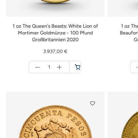
1 oz The Queen's Beasts: White Lion of
1 oz Th
Mortimer Goldmünze - 100 Pfund
Beaufor
Großbritannien 2020
G
3.937,00 €
Menge
für
Warenkorb