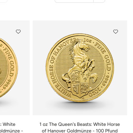
Warenkorb
: White
1 oz The Queen's Beasts: White Horse
oldmünze -
of Hanover Goldmünze - 100 Pfund