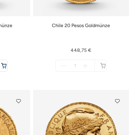
dmünze
Chile 20 Pesos Goldmünze
448,75 €
Menge
für
nicht
verfügbar