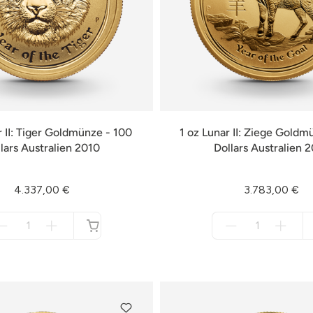
r II: Tiger Goldmünze - 100
1 oz Lunar II: Ziege Goldm
lars Australien 2010
Dollars Australien 
4.337,00 €
3.783,00 €
Menge
Menge
für
für
nicht
nicht
verfügbar
verfügbar