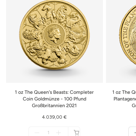
1 oz The Queen's Beasts: Completer
1 oz The Q
Coin Goldmünze - 100 Pfund
Plantagen
Großbritannien 2021
G
4.039,00 €
Menge
für