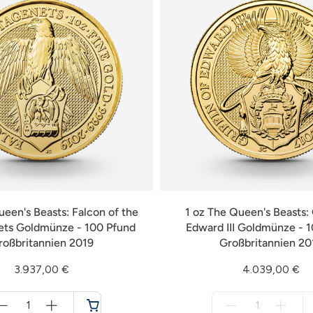
ueen's Beasts: Falcon of the
1 oz The Queen's Beasts: 
ets Goldmünze - 100 Pfund
Edward III Goldmünze - 
roßbritannien 2019
Großbritannien 20
3.937,00 €
4.039,00 €
Menge
Menge
für
für