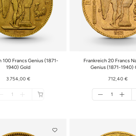
h 100 Francs Genius (1871-
Frankreich 20 Francs N
1940) Gold
Genius (1871-1940) 
3.754,00 €
712,40 €
Menge
Menge
für
für
nicht
Warenkorb
verfügbar