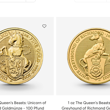
Warenkorb
nicht
verfügbar
Queen's Beasts: Unicorn of
1 oz The Queen's Beasts
d Goldmünze - 100 Pfund
Greyhound of Richmond G