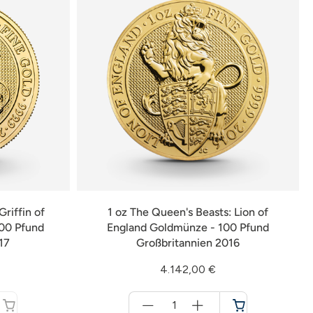
Griffin of
1 oz The Queen's Beasts: Lion of
100 Pfund
England Goldmünze - 100 Pfund
17
Großbritannien 2016
4.142,00 €
Menge
für