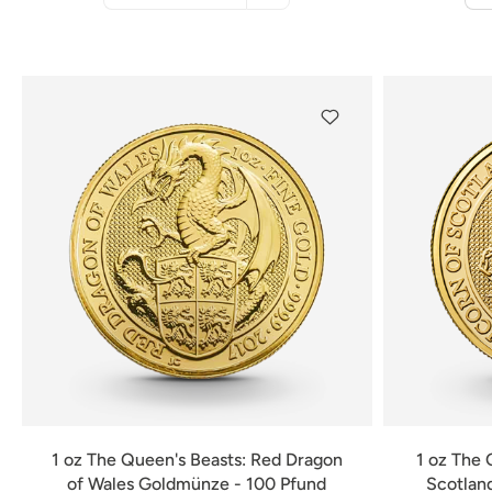
nicht
verfügbar
1 oz The Queen's Beasts: Red Dragon
1 oz The 
of Wales Goldmünze - 100 Pfund
Scotlan