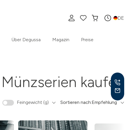
DE
Über Degussa
Magazin
Preise
Münzserien kaufen
Feingewicht (g)
Sortieren nach:
Empfehlung
Mo –
8:30