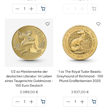
Menge
Menge
für
für
Warenkorb
nicht
verfügbar
1/2 oz Meisterwerke der
1 oz The Royal Tudor Beasts:
deutschen Literatur: Im Leben
Greyhound of Richmond - 100
eines Taugenichts Goldmünze -
Pfund Großbritannien 2025
100 Euro Deutsch
2.089,00 €
3.937,00 €
Menge
Menge
für
für
Warenkorb
Warenkorb