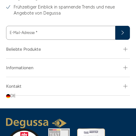
11.61
Frühzeitiger Einblick in spannende Trends und neue
15
Angebote von Degussa
15.55
E-Mail-Adresse
*
15.60
18.30
Beliebte Produkte
29.03
Informationen
3.10
3.43
Kontakt
3.58
DE
3.66
3.74
3.87
3.89