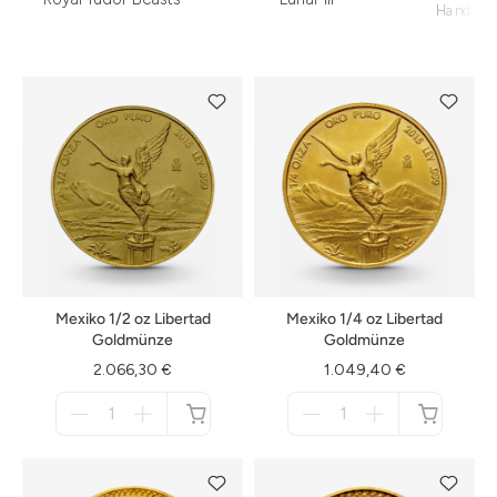
Handwer
Mexiko 1/2 oz Libertad
Mexiko 1/4 oz Libertad
Goldmünze
Goldmünze
2.066,30 €
1.049,40 €
Menge
Menge
für
für
nicht
nicht
verfügbar
verfügbar