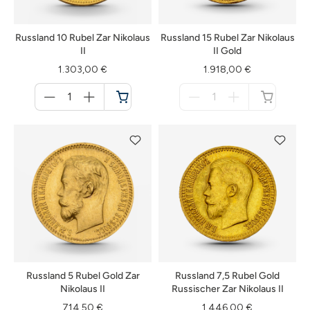
Russland 10 Rubel Zar Nikolaus
Russland 15 Rubel Zar Nikolaus
II
II Gold
1.303,00 €
1.918,00 €
Menge
Menge
für
für
Warenkorb
nicht
verfügbar
Russland 5 Rubel Gold Zar
Russland 7,5 Rubel Gold
Nikolaus II
Russischer Zar Nikolaus II
714,50 €
1.446,00 €