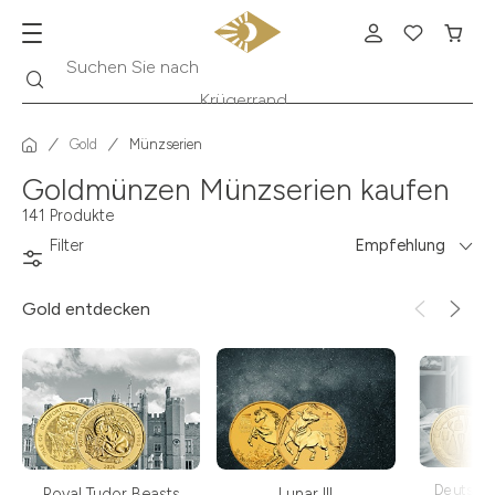
Suche
Suchen Sie nach
Krügerrand
Gold
Münzserien
Goldmünzen Münzserien kaufen
141 Produkte
Filter
Empfehlung
Gold
entdecken
Deutsch
Royal Tudor Beasts
Lunar III