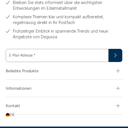
Bleiben Sie stets informiert über die wichtigsten
1.49
Entwicklungen im Edelmetallmarkt
1.87
Komplexe Themen klar und kompakt aufbereitet,
regelmässig direkt in Ihr Postfach
11.61
Frühzeitiger Einblick in spannende Trends und neue
15
Angebote von Degussa
15.55
E-Mail-Adresse
*
15.60
18.30
Beliebte Produkte
29.03
Informationen
3.10
3.43
Kontakt
3.58
DE
3.66