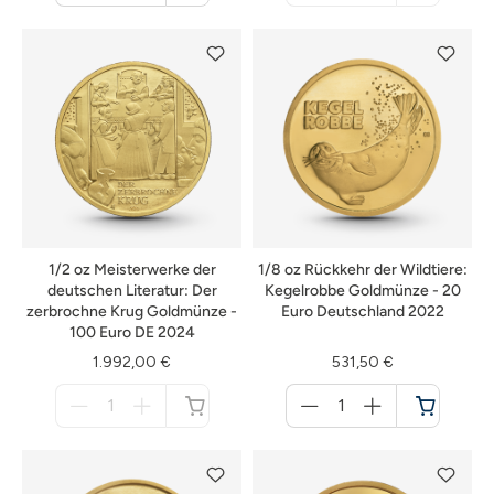
Warenkorb
nicht
verfügbar
1/2 oz Meisterwerke der
1/8 oz Rückkehr der Wildtiere:
deutschen Literatur: Der
Kegelrobbe Goldmünze - 20
zerbrochne Krug Goldmünze -
Euro Deutschland 2022
100 Euro DE 2024
1.992,00 €
531,50 €
Menge
Menge
für
für
nicht
Warenkorb
verfügbar