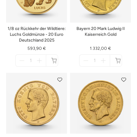
1/8 oz Rückkehr der Wildtiere:
Bayern 20 Mark Ludwig II
Luchs Goldmünze - 20 Euro
Kaiserreich Gold
Deutschland 2025
593,90 €
1.332,00 €
Menge
Menge
für
für
nicht
nicht
verfügbar
verfügbar