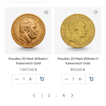
Warenkorb
nicht
verfügbar
Preußen 20 Mark Wilhelm I
Preußen 20 Mark Wilhelm II
Kaiserreich Gold
Kaiserreich Gold
1.007,00 €
900,50 €
Menge
Menge
für
für
Warenkorb
Warenkorb
1
2
...
6