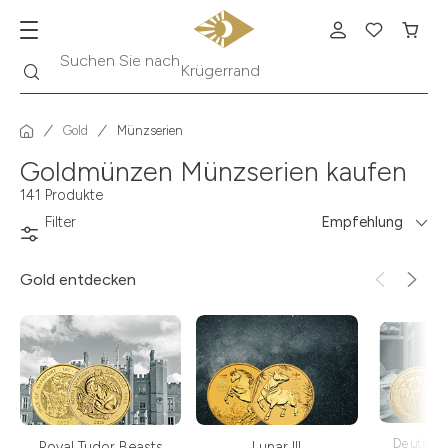
Suche
Suchen Sie nach
Krügerrand
Gold
Münzserien
Goldmünzen Münzserien kaufen
141 Produkte
Filter
Empfehlung
Gold
entdecken
Deutsch
Royal Tudor Beasts
Lunar III