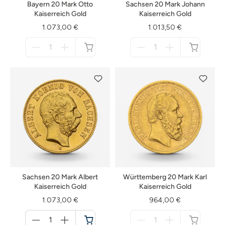
Bayern 20 Mark Otto
Sachsen 20 Mark Johann
Kaiserreich Gold
Kaiserreich Gold
1.073,00 €
1.013,50 €
Menge
Menge
für
für
nicht
nicht
verfügbar
verfügbar
Sachsen 20 Mark Albert
Württemberg 20 Mark Karl
Kaiserreich Gold
Kaiserreich Gold
1.073,00 €
964,00 €
Menge
Menge
für
für