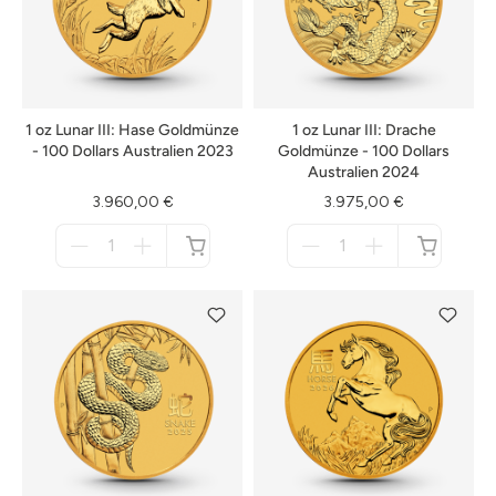
1 oz Lunar III: Hase Goldmünze
1 oz Lunar III: Drache
- 100 Dollars Australien 2023
Goldmünze - 100 Dollars
Australien 2024
3.960,00 €
3.975,00 €
Menge
Menge
für
für
nicht
nicht
verfügbar
verfügbar