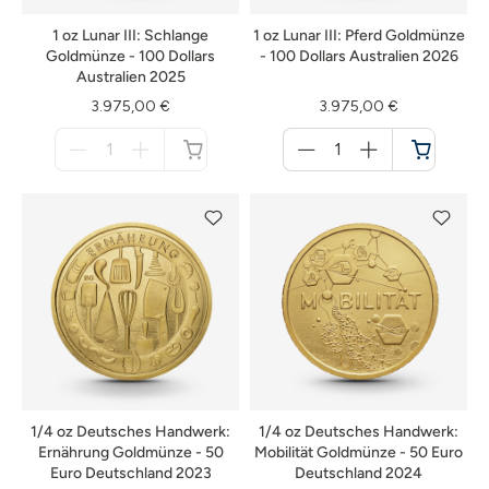
1 oz Lunar III: Schlange
1 oz Lunar III: Pferd Goldmünze
Goldmünze - 100 Dollars
- 100 Dollars Australien 2026
Australien 2025
3.975,00 €
3.975,00 €
Menge
Menge
für
für
nicht
Warenkorb
verfügbar
1/4 oz Deutsches Handwerk:
1/4 oz Deutsches Handwerk:
Ernährung Goldmünze - 50
Mobilität Goldmünze - 50 Euro
Euro Deutschland 2023
Deutschland 2024