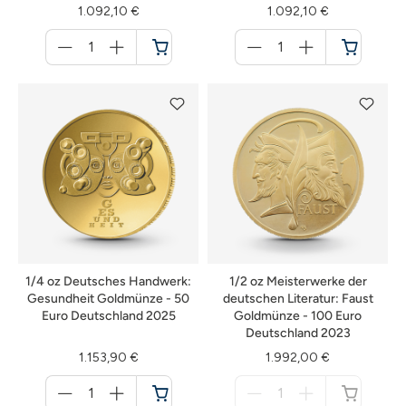
1.092,10 €
1.092,10 €
Menge
Menge
für
für
Warenkorb
Warenkorb
1/4 oz Deutsches Handwerk:
1/2 oz Meisterwerke der
Gesundheit Goldmünze - 50
deutschen Literatur: Faust
Euro Deutschland 2025
Goldmünze - 100 Euro
Deutschland 2023
1.153,90 €
1.992,00 €
Menge
Menge
für
für