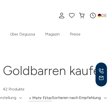
DE
Über Degussa
Magazin
Preise
Goldbarren kaufen
42 Produkte
Mo –
rstellung
Sortieren nach:
Empfehlung
8:30
+ Mehr Filter