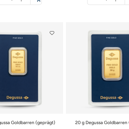
für
für
Warenkorb
Warenkorb
gussa Goldbarren (geprägt)
20 g Degussa Goldbarren 