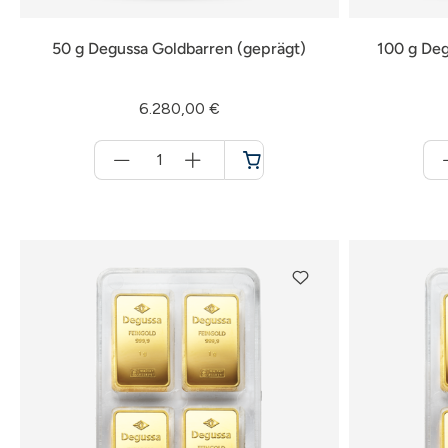
50 g Degussa Goldbarren (geprägt)
100 g Deg
6.280,00 €
Menge
für
Warenkorb