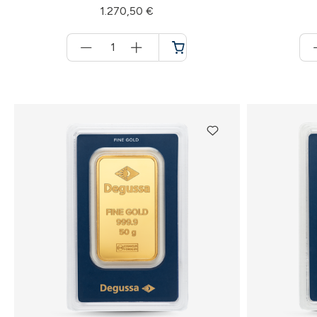
1.270,50 €
Menge
für
Warenkorb