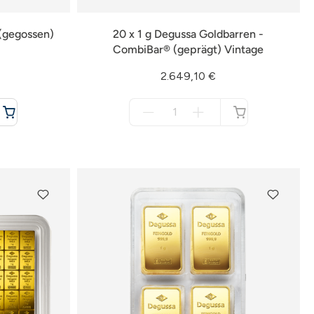
(gegossen)
20 x 1 g Degussa Goldbarren -
CombiBar® (geprägt) Vintage
2.649,10 €
Menge
für
nicht
verfügbar