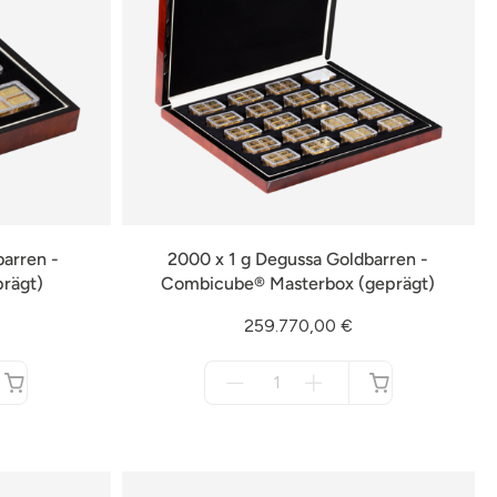
barren -
2000 x 1 g Degussa Goldbarren -
rägt)
Combicube® Masterbox (geprägt)
259.770,00 €
Menge
für
nicht
verfügbar