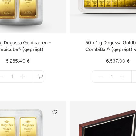
 g Degussa Goldbarren -
50 x 1 g Degussa Goldb
mbicube® (geprägt)
CombiBar® (geprägt) V
5.235,40 €
6.537,00 €
Menge
Menge
für
für
nicht
nicht
verfügbar
verfügbar