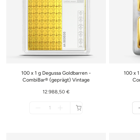
100 x 1 g Degussa Goldbarren -
100 x 
CombiBar® (geprägt) Vintage
Co
12.988,50 €
Menge
für
nicht
verfügbar