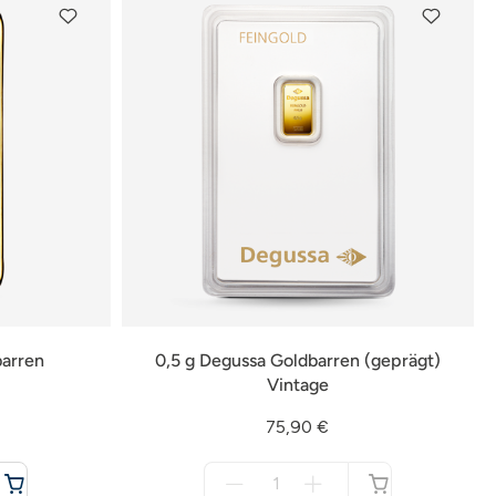
arren
0,5 g Degussa Goldbarren (geprägt)
Vintage
75,90 €
Menge
für