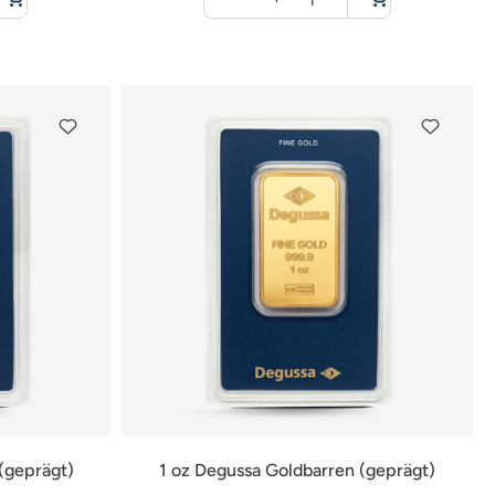
für
Warenkorb
(geprägt)
1 oz Degussa Goldbarren (geprägt)