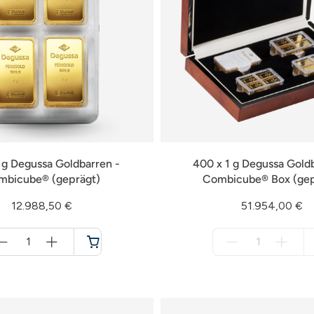
1 g Degussa Goldbarren -
400 x 1 g Degussa Gold
mbicube® (geprägt)
Combicube® Box (gep
12.988,50 €
51.954,00 €
Menge
Menge
für
für
Warenkorb
nicht
verfügbar