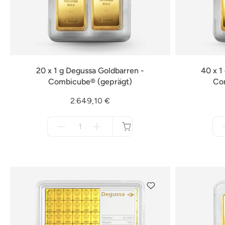
20 x 1 g Degussa Goldbarren -
40 x 1
Combicube® (geprägt)
Co
2.649,10 €
Menge
für
nicht
verfügbar