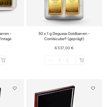
arren -
50 x 1 g Degussa Goldbarren -
intage
Combicube® (geprägt)
6.537,00 €
Menge
für
nicht
verfügbar