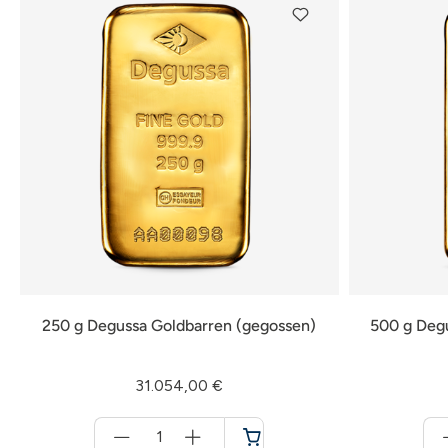
250 g Degussa Goldbarren (gegossen)
500 g Deg
31.054,00 €
Menge
für