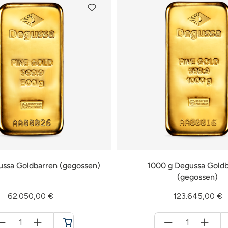
ussa Goldbarren (gegossen)
1000 g Degussa Goldb
(gegossen)
62.050,00 €
123.645,00 €
Menge
Menge
für
für