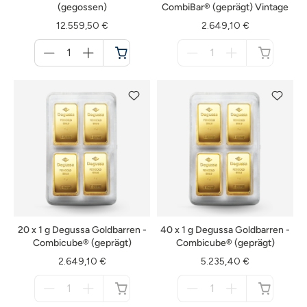
(gegossen)
CombiBar® (geprägt) Vintage
12.559,50 €
2.649,10 €
Menge
Menge
für
für
Warenkorb
nicht
verfügbar
20 x 1 g Degussa Goldbarren -
40 x 1 g Degussa Goldbarren -
Combicube® (geprägt)
Combicube® (geprägt)
2.649,10 €
5.235,40 €
Menge
Menge
für
für
nicht
nicht