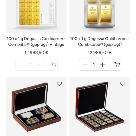
100 x 1 g Degussa Goldbarren -
100 x 1 g Degussa Goldbarren -
CombiBar® (geprägt) Vintage
Combicube® (geprägt)
12.988,50 €
12.988,50 €
Menge
Menge
für
für
nicht
Warenkorb
verfügbar