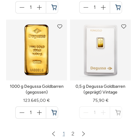
Menge
Menge
für
für
Warenkorb
Warenkorb
1000 g Degussa Goldbarren
0,5 g Degussa Goldbarren
(gegossen)
(geprägt) Vintage
123.645,00 €
75,90 €
Menge
Menge
für
für
Warenkorb
nicht
verfügbar
1
2