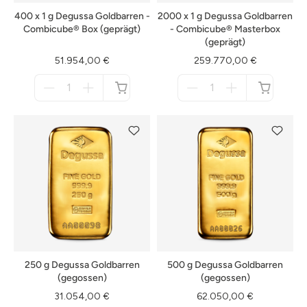
400 x 1 g Degussa Goldbarren -
2000 x 1 g Degussa Goldbarren
Combicube® Box (geprägt)
- Combicube® Masterbox
(geprägt)
51.954,00 €
259.770,00 €
Menge
Menge
für
für
nicht
nicht
verfügbar
verfügbar
250 g Degussa Goldbarren
500 g Degussa Goldbarren
(gegossen)
(gegossen)
31.054,00 €
62.050,00 €