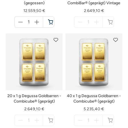
(gegossen)
CombiBar® (geprägt) Vintage
12.559,50 €
2.649,10 €
Menge
Menge
für
für
Warenkorb
nicht
verfügbar
20 x 1 g Degussa Goldbarren -
40 x 1 g Degussa Goldbarren -
Combicube® (geprägt)
Combicube® (geprägt)
2.649,10 €
5.235,40 €
Menge
Menge
für
für
nicht
nicht