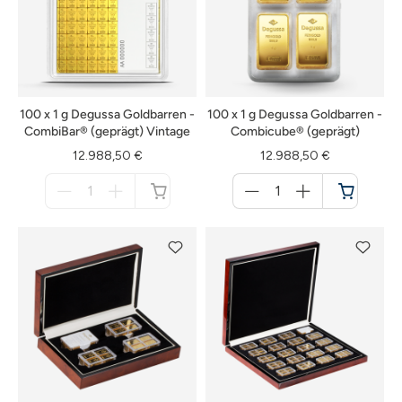
100 x 1 g Degussa Goldbarren -
100 x 1 g Degussa Goldbarren -
CombiBar® (geprägt) Vintage
Combicube® (geprägt)
12.988,50 €
12.988,50 €
Menge
Menge
für
für
nicht
Warenkorb
verfügbar