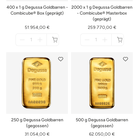
400 x 1 g Degussa Goldbarren -
2000 x 1 g Degussa Goldbarren
Combicube® Box (geprägt)
- Combicube® Masterbox
(geprägt)
51.954,00 €
259.770,00 €
Menge
Menge
für
für
nicht
nicht
verfügbar
verfügbar
250 g Degussa Goldbarren
500 g Degussa Goldbarren
(gegossen)
(gegossen)
31.054,00 €
62.050,00 €