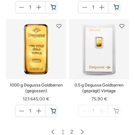
Menge
Menge
für
für
Warenkorb
Warenkorb
1000 g Degussa Goldbarren
0,5 g Degussa Goldbarren
(gegossen)
(geprägt) Vintage
123.645,00 €
75,90 €
Menge
Menge
für
für
Warenkorb
nicht
verfügbar
1
2