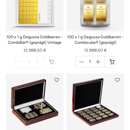
100 x 1 g Degussa Goldbarren -
100 x 1 g Degussa Goldbarren -
CombiBar® (geprägt) Vintage
Combicube® (geprägt)
12.988,50 €
12.988,50 €
Menge
Menge
für
für
nicht
Warenkorb
verfügbar