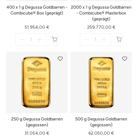
400 x 1 g Degussa Goldbarren -
2000 x 1 g Degussa Goldbarren
Combicube® Box (geprägt)
- Combicube® Masterbox
(geprägt)
51.954,00 €
259.770,00 €
Menge
Menge
für
für
nicht
nicht
verfügbar
verfügbar
250 g Degussa Goldbarren
500 g Degussa Goldbarren
(gegossen)
(gegossen)
31.054,00 €
62.050,00 €