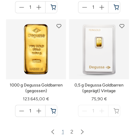
Menge
Menge
für
für
Warenkorb
Warenkorb
1000 g Degussa Goldbarren
0,5 g Degussa Goldbarren
(gegossen)
(geprägt) Vintage
123.645,00 €
75,90 €
Menge
Menge
für
für
Warenkorb
nicht
verfügbar
1
2