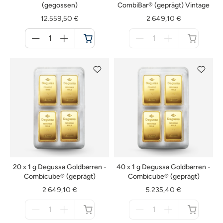
(gegossen)
CombiBar® (geprägt) Vintage
12.559,50 €
2.649,10 €
Menge
Menge
für
für
Warenkorb
nicht
verfügbar
20 x 1 g Degussa Goldbarren -
40 x 1 g Degussa Goldbarren -
Combicube® (geprägt)
Combicube® (geprägt)
2.649,10 €
5.235,40 €
Menge
Menge
für
für
nicht
nicht