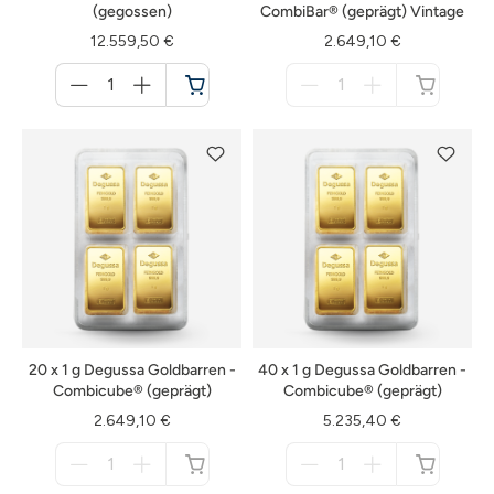
(gegossen)
CombiBar® (geprägt) Vintage
12.559,50 €
2.649,10 €
Menge
Menge
für
für
Warenkorb
nicht
verfügbar
20 x 1 g Degussa Goldbarren -
40 x 1 g Degussa Goldbarren -
Combicube® (geprägt)
Combicube® (geprägt)
2.649,10 €
5.235,40 €
Menge
Menge
für
für
nicht
nicht