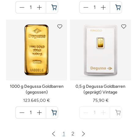
Menge
Menge
für
für
Warenkorb
Warenkorb
1000 g Degussa Goldbarren
0,5 g Degussa Goldbarren
(gegossen)
(geprägt) Vintage
123.645,00 €
75,90 €
Menge
Menge
für
für
Warenkorb
nicht
verfügbar
1
2