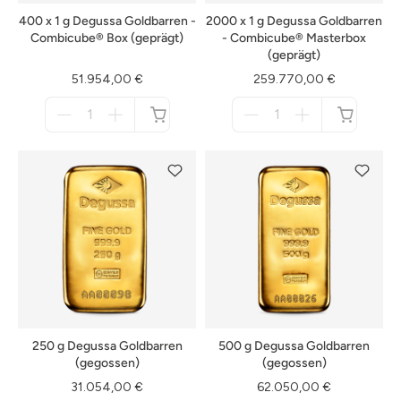
400 x 1 g Degussa Goldbarren -
2000 x 1 g Degussa Goldbarren
Combicube® Box (geprägt)
- Combicube® Masterbox
(geprägt)
51.954,00 €
259.770,00 €
Menge
Menge
für
für
nicht
nicht
verfügbar
verfügbar
250 g Degussa Goldbarren
500 g Degussa Goldbarren
(gegossen)
(gegossen)
31.054,00 €
62.050,00 €