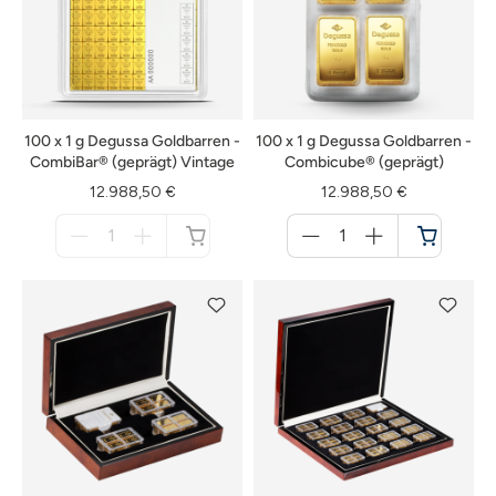
100 x 1 g Degussa Goldbarren -
100 x 1 g Degussa Goldbarren -
CombiBar® (geprägt) Vintage
Combicube® (geprägt)
12.988,50 €
12.988,50 €
Menge
Menge
für
für
nicht
Warenkorb
verfügbar