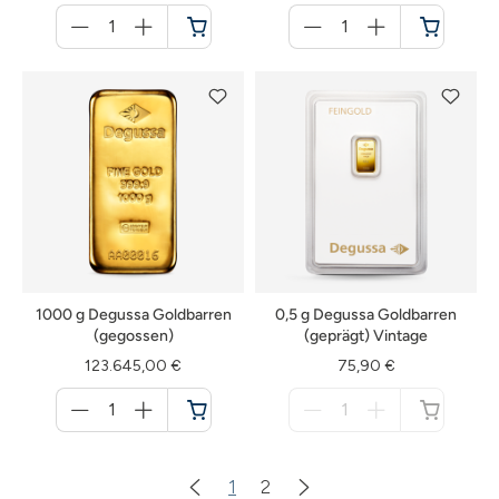
Menge
Menge
für
für
Warenkorb
Warenkorb
1000 g Degussa Goldbarren
0,5 g Degussa Goldbarren
(gegossen)
(geprägt) Vintage
123.645,00 €
75,90 €
Menge
Menge
für
für
Warenkorb
nicht
verfügbar
1
2