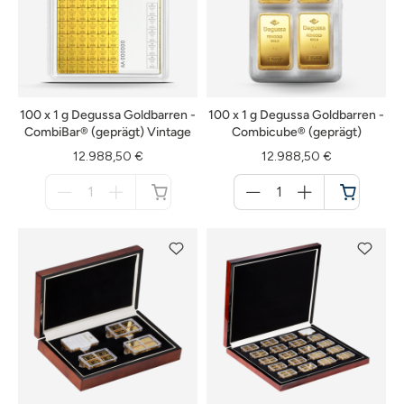
100 x 1 g Degussa Goldbarren -
100 x 1 g Degussa Goldbarren -
CombiBar® (geprägt) Vintage
Combicube® (geprägt)
12.988,50 €
12.988,50 €
Menge
Menge
für
für
nicht
Warenkorb
verfügbar