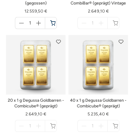
(gegossen)
CombiBar® (geprägt) Vintage
12.559,50 €
2.649,10 €
Menge
Menge
für
für
Warenkorb
nicht
verfügbar
20 x 1 g Degussa Goldbarren -
40 x 1 g Degussa Goldbarren -
Combicube® (geprägt)
Combicube® (geprägt)
2.649,10 €
5.235,40 €
Menge
Menge
für
für
nicht
nicht