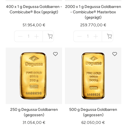
400 x 1 g Degussa Goldbarren -
2000 x 1 g Degussa Goldbarren
Combicube® Box (geprägt)
- Combicube® Masterbox
(geprägt)
51.954,00 €
259.770,00 €
Menge
Menge
für
für
nicht
nicht
verfügbar
verfügbar
250 g Degussa Goldbarren
500 g Degussa Goldbarren
(gegossen)
(gegossen)
31.054,00 €
62.050,00 €