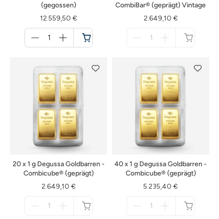
(gegossen)
CombiBar® (geprägt) Vintage
12.559,50 €
2.649,10 €
Menge
Menge
für
für
Warenkorb
nicht
verfügbar
20 x 1 g Degussa Goldbarren -
40 x 1 g Degussa Goldbarren -
Combicube® (geprägt)
Combicube® (geprägt)
2.649,10 €
5.235,40 €
Menge
Menge
für
für
nicht
nicht