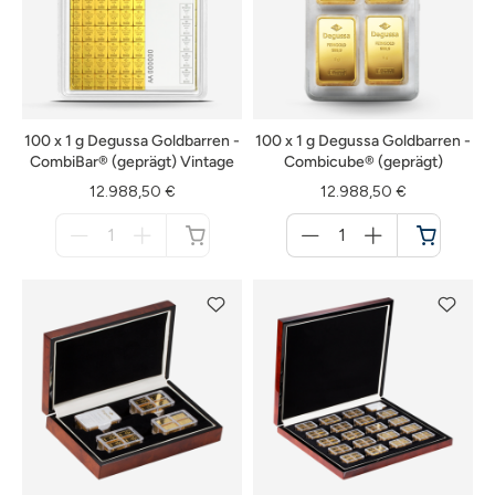
100 x 1 g Degussa Goldbarren -
100 x 1 g Degussa Goldbarren -
CombiBar® (geprägt) Vintage
Combicube® (geprägt)
12.988,50 €
12.988,50 €
Menge
Menge
für
für
nicht
Warenkorb
verfügbar