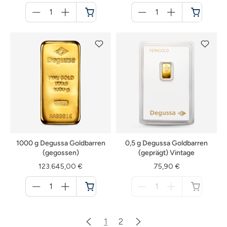
Menge
Menge
für
für
Warenkorb
Warenkorb
1000 g Degussa Goldbarren
0,5 g Degussa Goldbarren
(gegossen)
(geprägt) Vintage
123.645,00 €
75,90 €
Menge
Menge
für
für
Warenkorb
nicht
verfügbar
1
2