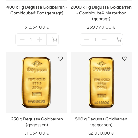
400 x 1 g Degussa Goldbarren -
2000 x 1 g Degussa Goldbarren
Combicube® Box (geprägt)
- Combicube® Masterbox
(geprägt)
51.954,00 €
259.770,00 €
Menge
Menge
für
für
nicht
nicht
verfügbar
verfügbar
250 g Degussa Goldbarren
500 g Degussa Goldbarren
(gegossen)
(gegossen)
31.054,00 €
62.050,00 €