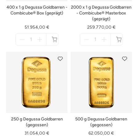
400 x 1 g Degussa Goldbarren -
2000 x 1 g Degussa Goldbarren
Combicube® Box (geprägt)
- Combicube® Masterbox
(geprägt)
51.954,00 €
259.770,00 €
Menge
Menge
für
für
nicht
nicht
verfügbar
verfügbar
250 g Degussa Goldbarren
500 g Degussa Goldbarren
(gegossen)
(gegossen)
31.054,00 €
62.050,00 €