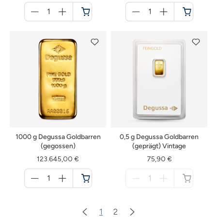
Menge
Menge
für
für
Warenkorb
Warenkorb
1000 g Degussa Goldbarren
0,5 g Degussa Goldbarren
(gegossen)
(geprägt) Vintage
123.645,00 €
75,90 €
Menge
Menge
für
für
Warenkorb
nicht
verfügbar
1
2