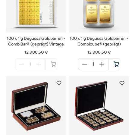
100 x 1 g Degussa Goldbarren -
100 x 1 g Degussa Goldbarren -
CombiBar® (geprägt) Vintage
Combicube® (geprägt)
12.988,50 €
12.988,50 €
Menge
Menge
für
für
nicht
Warenkorb
verfügbar