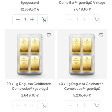
(gegossen)
CombiBar® (geprägt) Vintage
12.559,50 €
2.649,10 €
Menge
Menge
für
für
Warenkorb
nicht
verfügbar
20 x 1 g Degussa Goldbarren -
40 x 1 g Degussa Goldbarren -
Combicube® (geprägt)
Combicube® (geprägt)
2.649,10 €
5.235,40 €
Menge
Menge
für
für
nicht
nicht