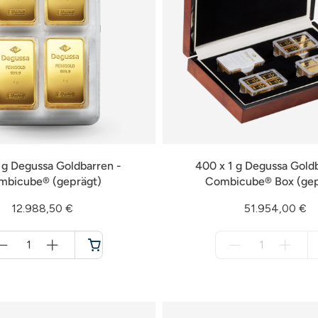
1 g Degussa Goldbarren -
400 x 1 g Degussa Gold
mbicube® (geprägt)
Combicube® Box (gep
12.988,50 €
51.954,00 €
Menge
Menge
für
für
Warenkorb
nicht
verfügbar