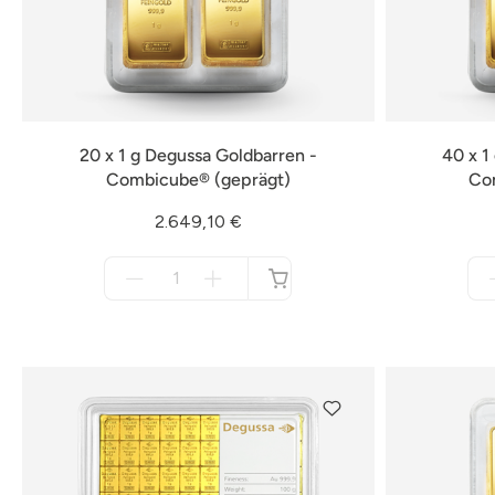
20 x 1 g Degussa Goldbarren -
40 x 1
Combicube® (geprägt)
Co
2.649,10 €
Menge
für
nicht
verfügbar