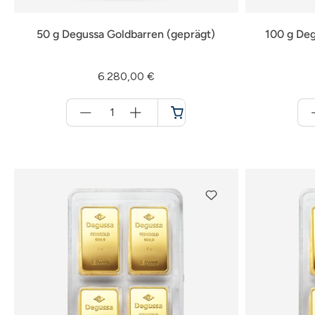
50 g Degussa Goldbarren (geprägt)
100 g Deg
6.280,00 €
Menge
für
Warenkorb