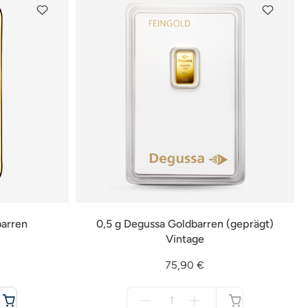
arren
0,5 g Degussa Goldbarren (geprägt)
Vintage
75,90 €
Menge
für