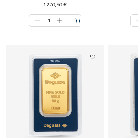
1.270,50 €
Menge
für
Warenkorb