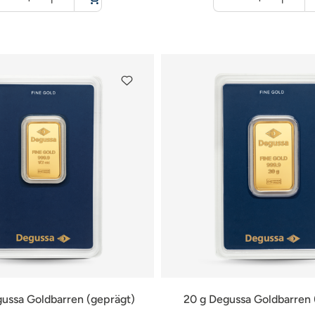
für
für
Warenkorb
Warenkorb
gussa Goldbarren (geprägt)
20 g Degussa Goldbarren 