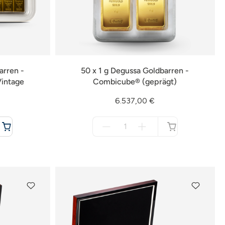
arren -
50 x 1 g Degussa Goldbarren -
intage
Combicube® (geprägt)
6.537,00 €
Menge
für
nicht
verfügbar