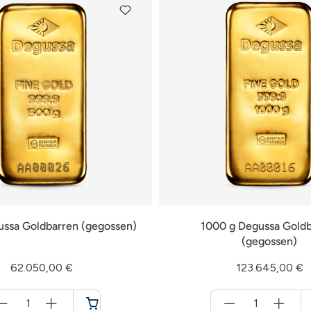
ussa Goldbarren (gegossen)
1000 g Degussa Goldb
(gegossen)
62.050,00 €
123.645,00 €
Menge
Menge
für
für