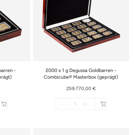
barren -
2000 x 1 g Degussa Goldbarren -
rägt)
Combicube® Masterbox (geprägt)
259.770,00 €
Menge
für
nicht
verfügbar