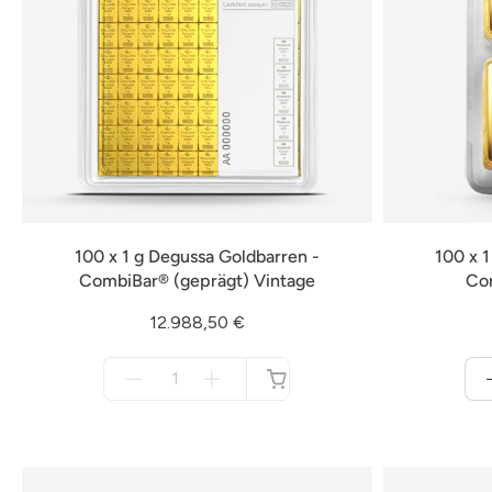
100 x 1 g Degussa Goldbarren -
100 x 
CombiBar® (geprägt) Vintage
Co
12.988,50 €
Menge
für
nicht
verfügbar