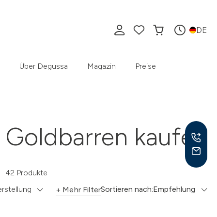
DE
Über Degussa
Magazin
Preise
Goldbarren kaufen
42 Produkte
Mo –
rstellung
Sortieren nach:
Empfehlung
8:30
+ Mehr Filter