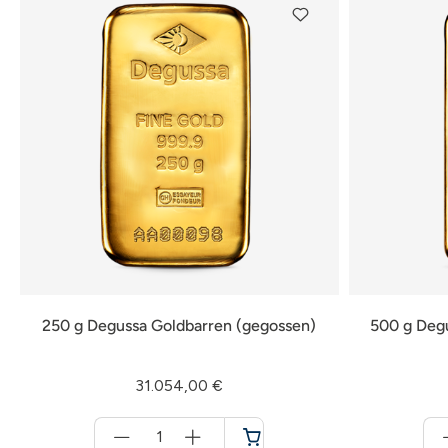
250 g Degussa Goldbarren (gegossen)
500 g Deg
31.054,00 €
Menge
für