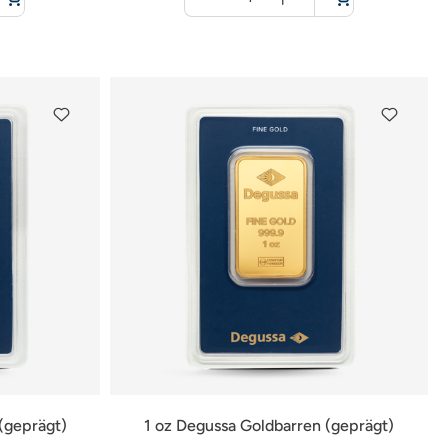
für
Warenkorb
(geprägt)
1 oz Degussa Goldbarren (geprägt)