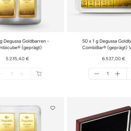
 g Degussa Goldbarren -
50 x 1 g Degussa Goldb
mbicube® (geprägt)
CombiBar® (geprägt) V
5.235,40 €
6.537,00 €
Menge
Menge
für
für
nicht
Warenkorb
verfügbar