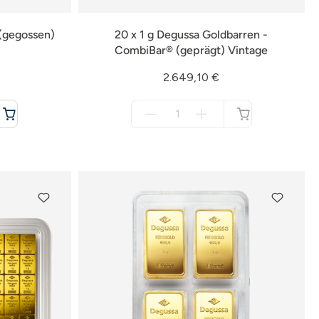
(gegossen)
20 x 1 g Degussa Goldbarren -
CombiBar® (geprägt) Vintage
2.649,10 €
Menge
für
nicht
verfügbar