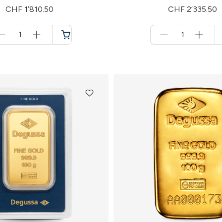
CHF 1’810.50
CHF 2’335.50
Menge
Menge
für
für
Panier
Panier