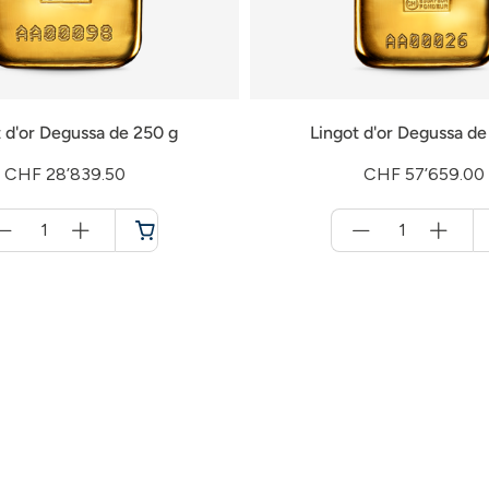
t d'or Degussa de 250 g
Lingot d'or Degussa de
CHF 28’839.50
CHF 57’659.00
Menge
Menge
für
für
Panier
Panier