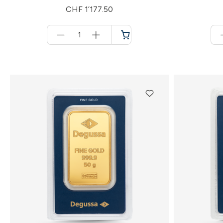
CHF 1’177.50
Menge
für
Panier