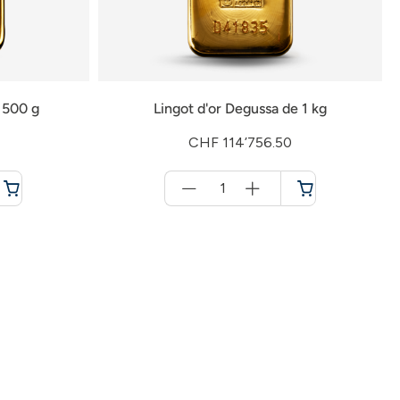
 500 g
Lingot d'or Degussa de 1 kg
CHF 114’756.50
Menge
für
Panier