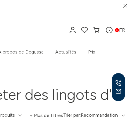
FR
À propos de Degussa
Actualités
Prix
ter des lingots d'or
Lun-
9h-1
produits
Trier par:
Recommandation
+ Plus de filtres