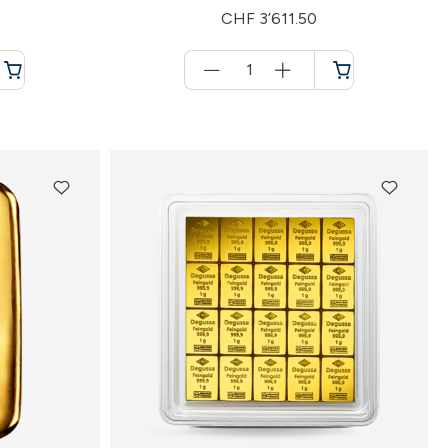
CHF 3’611.50
Menge
für
Panier