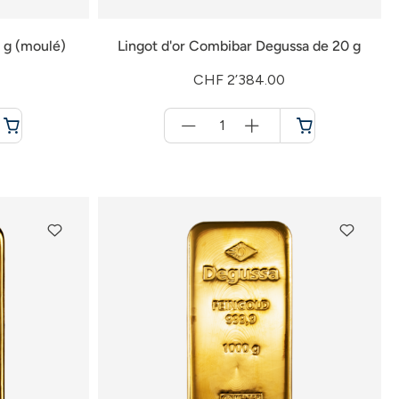
 g (moulé)
Lingot d'or Combibar Degussa de 20 g
CHF 2’384.00
Menge
für
Panier