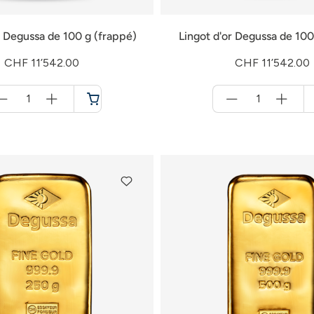
r Degussa de 100 g (frappé)
Lingot d'or Degussa de 100
CHF 11’542.00
CHF 11’542.00
Menge
Menge
für
für
Panier
Panier