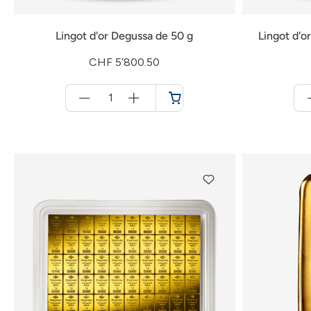
Lingot d'or Degussa de 50 g
Lingot d'o
CHF 5’800.50
Menge
für
Panier