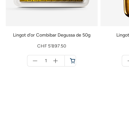
Lingot d'or Combibar Degussa de 50g
Lingo
CHF 5’897.50
Menge
für
Panier