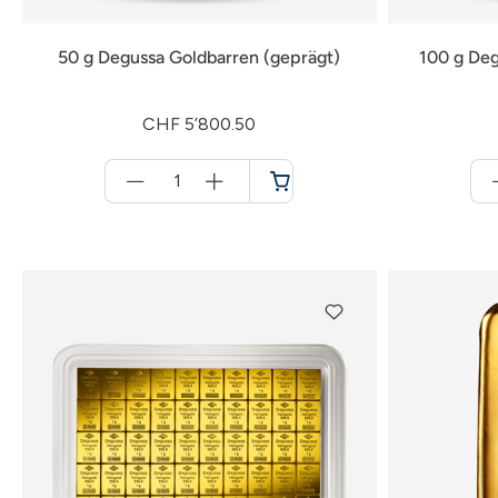
50 g Degussa Goldbarren (geprägt)
100 g Deg
CHF 5’800.50
Menge
für
Warenkorb