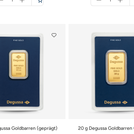
für
für
Warenkorb
Warenkorb
gussa Goldbarren (geprägt)
20 g Degussa Goldbarren 