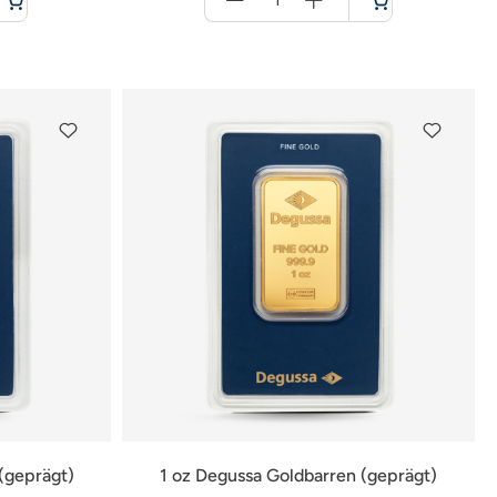
für
Warenkorb
(geprägt)
1 oz Degussa Goldbarren (geprägt)