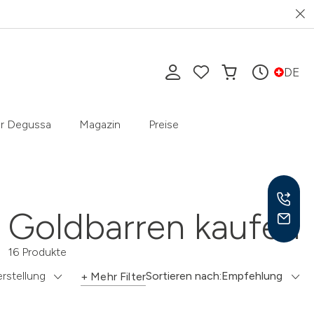
DE
r Degussa
Magazin
Preise
Goldbarren kaufen
16 Produkte
Mo-F
9-17
rstellung
Sortieren nach:
Empfehlung
+ Mehr Filter