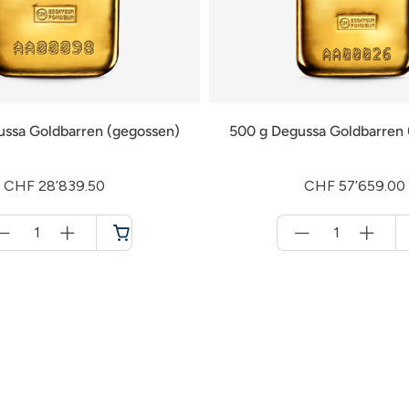
ussa Goldbarren (gegossen)
500 g Degussa Goldbarren 
CHF 28’839.50
CHF 57’659.00
Menge
Menge
für
für
Warenkorb
Warenkorb