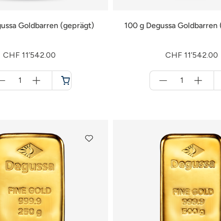
ussa Goldbarren (geprägt)
100 g Degussa Goldbarren 
CHF 11’542.00
CHF 11’542.00
Menge
Menge
für
für
Warenkorb
Warenkorb