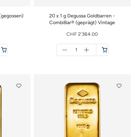
(gegossen)
20 x 1 g Degussa Goldbarren -
CombiBar® (geprägt) Vintage
CHF 2’384.00
Menge
für
Warenkorb