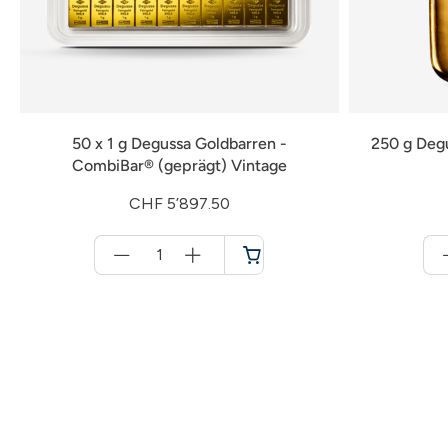
50 x 1 g Degussa Goldbarren -
250 g Deg
CombiBar® (geprägt) Vintage
CHF 5’897.50
Menge
für
Warenkorb