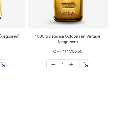
(gegossen)
1000 g Degussa Goldbarren Vintage
(gegossen)
CHF 114’756.50
Menge
für
Warenkorb