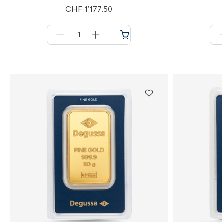
CHF 1’177.50
Menge
für
Warenkorb