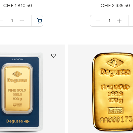
CHF 1’810.50
CHF 2’335.50
Menge
Menge
für
für
Warenkorb
Warenkorb