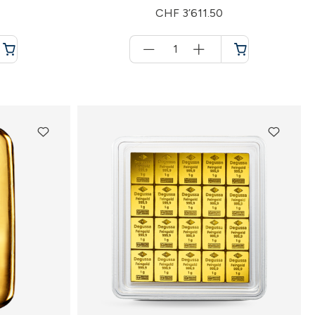
CHF 3’611.50
Menge
für
Warenkorb